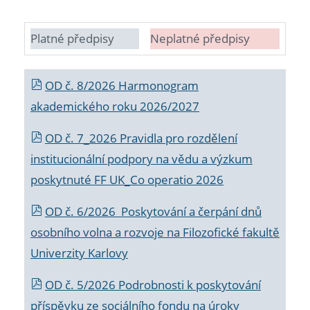
Platné předpisy
Neplatné předpisy
OD č. 8/2026 Harmonogram
akademického roku 2026/2027
OD č. 7_2026 Pravidla pro rozdělení
institucionální podpory na vědu a výzkum
poskytnuté FF UK_Co operatio 2026
OD č. 6/2026 Poskytování a čerpání dnů
osobního volna a rozvoje na Filozofické fakultě
Univerzity Karlovy
OD č. 5/2026 Podrobnosti k poskytování
příspěvku ze sociálního fondu na úroky