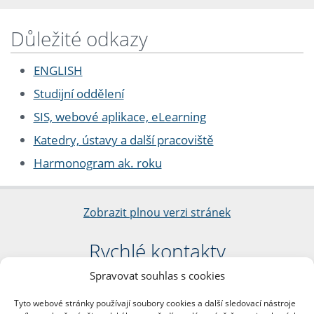
Důležité odkazy
ENGLISH
Studijní oddělení
SIS, webové aplikace, eLearning
Katedry, ústavy a další pracoviště
Harmonogram ak. roku
Zobrazit plnou verzi stránek
Rychlé kontakty
Spravovat souhlas s cookies
Filozofická fakulta
Univerzita Karlova
Tyto webové stránky používají soubory cookies a další sledovací nástroje
nám. Jana Palacha 1/2