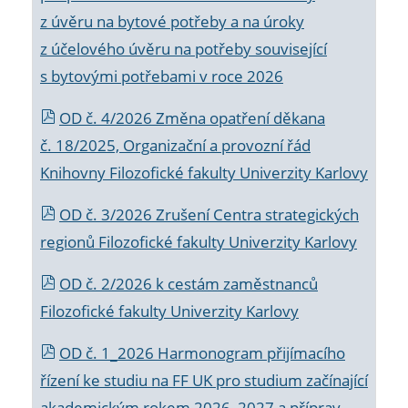
z úvěru na bytové potřeby a na úroky
z účelového úvěru na potřeby související
s bytovými potřebami v roce 2026
OD č. 4/2026 Změna opatření děkana
č. 18/2025, Organizační a provozní řád
Knihovny Filozofické fakulty Univerzity Karlovy
OD č. 3/2026 Zrušení Centra strategických
regionů Filozofické fakulty Univerzity Karlovy
OD č. 2/2026 k
cestám zaměstnanců
Filozofické fakulty Univerzity Karlovy
OD č. 1_2026 Harmonogram přijímacího
řízení ke studiu na FF UK pro studium začínající
akademickým rokem 2026_2027 a příprav