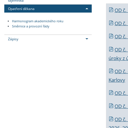
tajemníka
Opatření děkana
OD č.
Harmonogram akademického roku
OD č.
Směrnice a provozní řády
OD č. 
Zápisy
OD č.
úroky z 
OD č.
Karlovy
OD č. 
OD č.
OD č.
2026_202