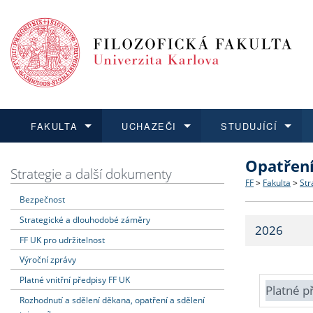
FAKULTA
UCHAZEČI
STUDUJÍCÍ
Opatřen
FAKULTA
UCHAZEČI
STUDUJÍCÍ
VĚDA A VÝZKUM
ZAHRANIČÍ
Struktura a
Co studova
Bakalářsk
O vědě a 
Aktuální n
Strategie a další dokumenty
FF
>
Fakulta
>
Str
Bezpečnost
Dozvědět se více
Podat přihlášku
Dozvědět se více
Dozvědět se více
Dozvědět se více
Strategie 
Učitelské 
Doktorské
Akademické
Vyjíždějící
Strategické a dlouhodobé záměry
2026
Podpora a
Informace 
Rigorózní 
Granty a p
Přijíždějíc
FF UK pro udržitelnost
Výroční zprávy
Absolventi
Vyjíždějíc
Platné vnitřní předpisy FF UK
Platné p
Rozhodnutí a sdělení děkana, opatření a sdělení
Fakultní š