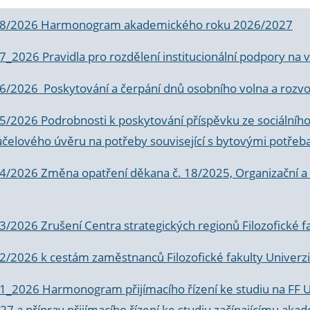
 8/2026 Harmonogram akademického roku 2026/2027
 7_2026 Pravidla pro rozdělení institucionální podpory n
6/2026 Poskytování a čerpání dnů osobního volna a rozvoje
 5/2026 Podrobnosti k poskytování příspěvku ze sociálníh
účelového úvěru na potřeby související s bytovými potřeb
 4/2026 Změna opatření děkana č. 18/2025, Organizační a p
3/2026 Zrušení Centra strategických regionů Filozofické f
 2/2026 k
cestám zaměstnanců Filozofické fakulty Univerzi
 1_2026 Harmonogram přijímacího řízení ke studiu na FF 
7 a příprav přijímacího řízení ke studiu začínajícímu 