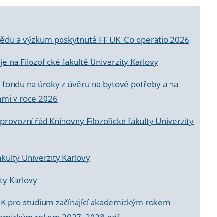
a vědu a výzkum poskytnuté FF UK_Co operatio 2026
 na Filozofické fakultě Univerzity Karlovy
o fondu na úroky z úvěru na bytové potřeby a na
ami v roce 2026
rovozní řád Knihovny Filozofické fakulty Univerzity
akulty Univerzity Karlovy
ty Karlovy
UK pro studium začínající akademickým rokem
akademickým rokem 2027_2028.pdf