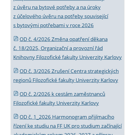
z úvěru na bytové potřeby a na úroky
z účelového úvěru na potřeby související
s bytovými potřebami v roce 2026
OD č. 4/2026 Změna opatření děkana
č. 18/2025, Organizační a provozní řád
Knihovny Filozofické fakulty Univerzity Karlovy
OD č. 3/2026 Zrušení Centra strategických
regionů Filozofické fakulty Univerzity Karlovy
OD č. 2/2026 k
cestám zaměstnanců
Filozofické fakulty Univerzity Karlovy
OD č. 1_2026 Harmonogram přijímacího
řízení ke studiu na FF UK pro studium začínající
akademickým rokem 2026_2027 a příprav