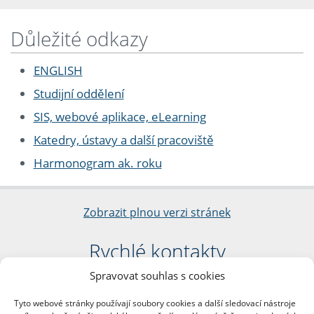
Důležité odkazy
ENGLISH
Studijní oddělení
SIS, webové aplikace, eLearning
Katedry, ústavy a další pracoviště
Harmonogram ak. roku
Zobrazit plnou verzi stránek
Rychlé kontakty
Spravovat souhlas s cookies
Filozofická fakulta
Univerzita Karlova
Tyto webové stránky používají soubory cookies a další sledovací nástroje
nám. Jana Palacha 1/2