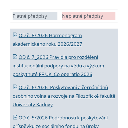
Platné předpisy
Neplatné předpisy
OD č. 8/2026 Harmonogram
akademického roku 2026/2027
OD č. 7_2026 Pravidla pro rozdělení
institucionální podpory na vědu a výzkum
poskytnuté FF UK_Co operatio 2026
OD č. 6/2026 Poskytování a čerpání dnů
osobního volna a rozvoje na Filozofické fakultě
Univerzity Karlovy
OD č. 5/2026 Podrobnosti k poskytování
příspěvku ze sociálního fondu na úroky