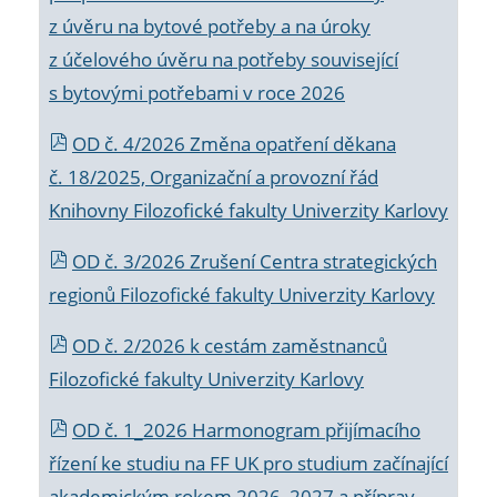
z úvěru na bytové potřeby a na úroky
z účelového úvěru na potřeby související
s bytovými potřebami v roce 2026
OD č. 4/2026 Změna opatření děkana
č. 18/2025, Organizační a provozní řád
Knihovny Filozofické fakulty Univerzity Karlovy
OD č. 3/2026 Zrušení Centra strategických
regionů Filozofické fakulty Univerzity Karlovy
OD č. 2/2026 k
cestám zaměstnanců
Filozofické fakulty Univerzity Karlovy
OD č. 1_2026 Harmonogram přijímacího
řízení ke studiu na FF UK pro studium začínající
akademickým rokem 2026_2027 a příprav