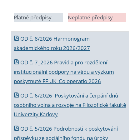
Platné předpisy
Neplatné předpisy
OD č. 8/2026 Harmonogram
akademického roku 2026/2027
OD č. 7_2026 Pravidla pro rozdělení
institucionální podpory na vědu a výzkum
poskytnuté FF UK_Co operatio 2026
OD č. 6/2026 Poskytování a čerpání dnů
osobního volna a rozvoje na Filozofické fakultě
Univerzity Karlovy
OD č. 5/2026 Podrobnosti k poskytování
příspěvku ze sociálního fondu na úroky