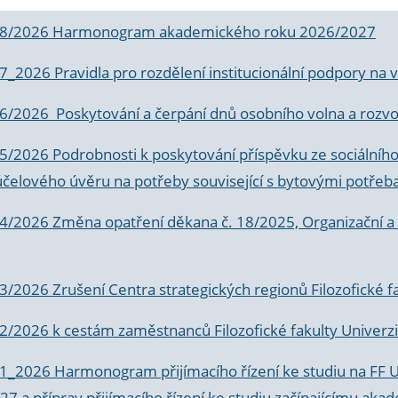
 8/2026 Harmonogram akademického roku 2026/2027
 7_2026 Pravidla pro rozdělení institucionální podpory n
6/2026 Poskytování a čerpání dnů osobního volna a rozvoje
 5/2026 Podrobnosti k poskytování příspěvku ze sociálníh
účelového úvěru na potřeby související s bytovými potřeb
 4/2026 Změna opatření děkana č. 18/2025, Organizační a p
3/2026 Zrušení Centra strategických regionů Filozofické f
 2/2026 k
cestám zaměstnanců Filozofické fakulty Univerzi
 1_2026 Harmonogram přijímacího řízení ke studiu na FF 
7 a příprav přijímacího řízení ke studiu začínajícímu 