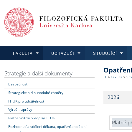
FAKULTA
UCHAZEČI
STUDUJÍCÍ
Opatřen
FAKULTA
UCHAZEČI
STUDUJÍCÍ
VĚDA A VÝZKUM
ZAHRANIČÍ
Struktura a
Co studova
Bakalářsk
O vědě a 
Aktuální n
Strategie a další dokumenty
FF
>
Fakulta
>
Str
Bezpečnost
Dozvědět se více
Podat přihlášku
Dozvědět se více
Dozvědět se více
Dozvědět se více
Strategie 
Učitelské 
Doktorské
Akademické
Vyjíždějící
Strategické a dlouhodobé záměry
2026
Podpora a
Informace 
Rigorózní 
Granty a p
Přijíždějíc
FF UK pro udržitelnost
Výroční zprávy
Absolventi
Vyjíždějíc
Platné vnitřní předpisy FF UK
Platné p
Rozhodnutí a sdělení děkana, opatření a sdělení
Fakultní š