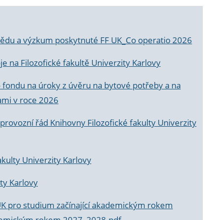
a vědu a výzkum poskytnuté FF UK_Co operatio 2026
 na Filozofické fakultě Univerzity Karlovy
o fondu na úroky z úvěru na bytové potřeby a na
ami v roce 2026
rovozní řád Knihovny Filozofické fakulty Univerzity
akulty Univerzity Karlovy
ty Karlovy
UK pro studium začínající akademickým rokem
akademickým rokem 2027_2028.pdf