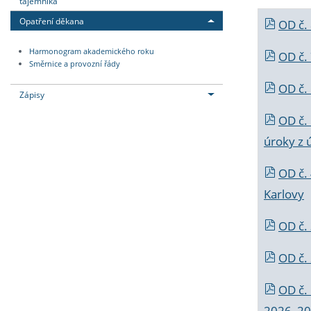
tajemníka
Opatření děkana
OD č.
Harmonogram akademického roku
OD č.
Směrnice a provozní řády
OD č. 
Zápisy
OD č.
úroky z 
OD č.
Karlovy
OD č. 
OD č.
OD č.
2026_202