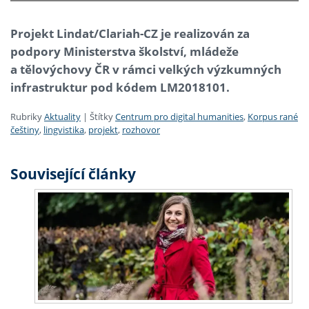
Projekt Lindat/Clariah-CZ je realizován za
podpory Ministerstva školství, mládeže
a tělovýchovy ČR v rámci velkých výzkumných
infrastruktur pod kódem LM2018101.
Rubriky
Aktuality
|
Štítky
Centrum pro digital humanities
,
Korpus rané
češtiny
,
lingvistika
,
projekt
,
rozhovor
Související články