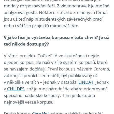
modely rozpoznávání řeči. Z videonahrávek je možné
analyzovat gesta. Některé z těchto zmíněných témat
jsou už teď náplní studentských závěrečných prací
nebo i větších projektů mimo náš tým.
V jaké fázi je výstavba korpusu v tuto chvíli? Je už
teď někde dostupný?
V rámci projektu CoCzeFLA ve skutečnosti nejde
o jeden korpus, ale naší vizí je systém korpusů, které
se navzájem doplňují. První korpus s názvem
Chroma
,
zahrnující prvních sedm dětí, byl publikovaný už
v několika verzích – jednak v databázi
LINDAT
, jednak
v
CHILDES
, což je mezinárodní databáze orientovaná
speciálně na dětské korpusy. Tam je dostupná
nejnovější verze korpusu.
Druhý korpus
ChroMat
zahrnuje dalších sedm dětí