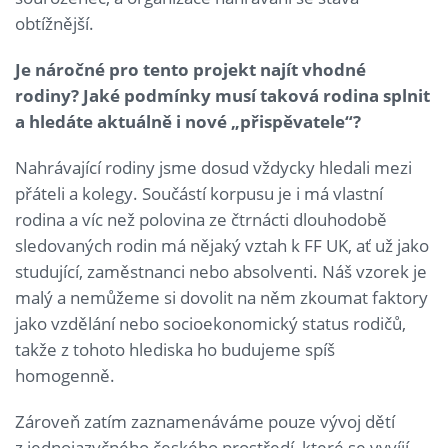
obtížnější.
Je náročné pro tento projekt najít vhodné
rodiny? Jaké podmínky musí taková rodina splnit
a hledáte aktuálně i nové „přispěvatele“?
Nahrávající rodiny jsme dosud vždycky hledali mezi
přáteli a kolegy. Součástí korpusu je i má vlastní
rodina a víc než polovina ze čtrnácti dlouhodobě
sledovaných rodin má nějaký vztah k FF UK, ať už jako
studující, zaměstnanci nebo absolventi. Náš vzorek je
malý a nemůžeme si dovolit na něm zkoumat faktory
jako vzdělání nebo socioekonomický status rodičů,
takže z tohoto hlediska ho budujeme spíš
homogenně.
Zároveň zatím zaznamenáváme pouze vývoj dětí
z jednojazyčného českého prostředí, které se vyvíjí