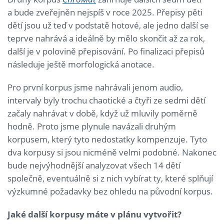
a bude zveřejněn nejspíš v roce 2025. Přepisy pěti
dětí jsou už teď v podstatě hotové, ale jedno další se
teprve nahrává a ideálně by mělo skončit až za rok,
další je v polovině přepisování. Po finalizaci přepisů
následuje ještě morfologická anotace.
Pro první korpus jsme nahrávali jenom audio,
intervaly byly trochu chaotické a čtyři ze sedmi dětí
začaly nahrávat v době, když už mluvily poměrně
hodně. Proto jsme plynule navázali druhým
korpusem, který tyto nedostatky kompenzuje. Tyto
dva korpusy si jsou nicméně velmi podobné. Nakonec
bude nejvýhodnější analyzovat všech 14 dětí
společně, eventuálně si z nich vybírat ty, které splňují
výzkumné požadavky bez ohledu na původní korpus.
Jaké další korpusy máte v plánu vytvořit?