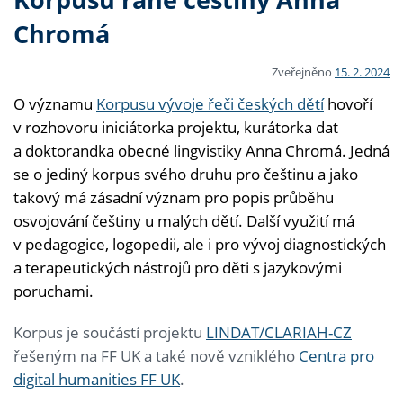
Chromá
Zveřejněno
15. 2. 2024
O významu
Korpusu vývoje řeči českých dětí
hovoří
v rozhovoru iniciátorka projektu, kurátorka dat
a doktorandka obecné lingvistiky Anna Chromá. Jedná
se o jediný korpus svého druhu pro češtinu a jako
takový má zásadní význam pro popis průběhu
osvojování češtiny u malých dětí. Další využití má
v pedagogice, logopedii, ale i pro vývoj diagnostických
a terapeutických nástrojů pro děti s jazykovými
poruchami.
Korpus je součástí projektu
LINDAT/CLARIAH-CZ
řešeným na FF UK a také nově vzniklého
Centra pro
digital humanities FF UK
.