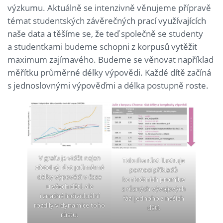
výzkumu. Aktuálně se intenzivně věnujeme přípravě
témat studentských závěrečných prací využívajících
naše data a těšíme se, že teď společně se studenty
a studentkami budeme schopni z korpusů vytěžit
maximum zajímavého. Budeme se věnovat například
měřítku průměrné délky výpovědi. Každé dítě začíná
s jednoslovnými výpověďmi a délka postupně roste.
V grafu je vidět nejen
Tabulka růst ilustruje
zřetelný růst průměrné
pomocí příkladů
délky výpovědi v čase
konkrétních promluv
u všech dětí, ale
z různých vývojových
i značné individuální
fází jednoho z našich
rozdíly v dynamice toho
dětí.
růstu.