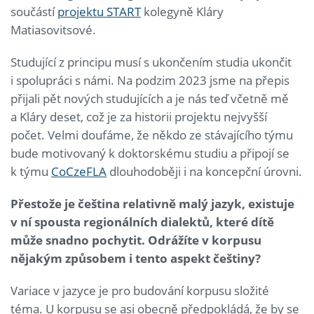
součástí
projektu START
kolegyně Kláry
Matiasovitsové.
Studující z principu musí s ukončením studia ukončit
i spolupráci s námi. Na podzim 2023 jsme na přepis
přijali pět nových studujících a je nás teď včetně mě
a Kláry deset, což je za historii projektu nejvyšší
počet. Velmi doufáme, že někdo ze stávajícího týmu
bude motivovaný k doktorskému studiu a připojí se
k týmu
CoCzeFLA
dlouhodoběji i na koncepční úrovni.
Přestože je čeština relativně malý jazyk, existuje
v ní spousta regionálních dialektů, které dítě
může snadno pochytit. Odrážíte v korpusu
nějakým způsobem i tento aspekt češtiny?
Variace v jazyce je pro budování korpusu složité
téma. U korpusu se asi obecně předpokládá, že by se