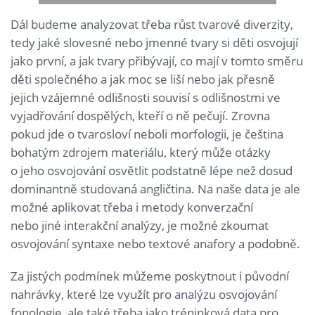
Dál budeme analyzovat třeba růst tvarové diverzity,
tedy jaké slovesné nebo jmenné tvary si děti osvojují
jako první, a jak tvary přibývají, co mají v tomto směru
děti společného a jak moc se liší nebo jak přesně
jejich vzájemné odlišnosti souvisí s odlišnostmi ve
vyjadřování dospělých, kteří o ně pečují. Zrovna
pokud jde o tvarosloví neboli morfologii, je čeština
bohatým zdrojem materiálu, který může otázky
o jeho osvojování osvětlit podstatně lépe než dosud
dominantně studovaná angličtina. Na naše data je ale
možné aplikovat třeba i metody konverzační
nebo jiné interakční analýzy, je možné zkoumat
osvojování syntaxe nebo textové anafory a podobně.
Za jistých podmínek můžeme poskytnout i původní
nahrávky, které lze využít pro analýzu osvojování
fonologie, ale také třeba jako tréninková data pro