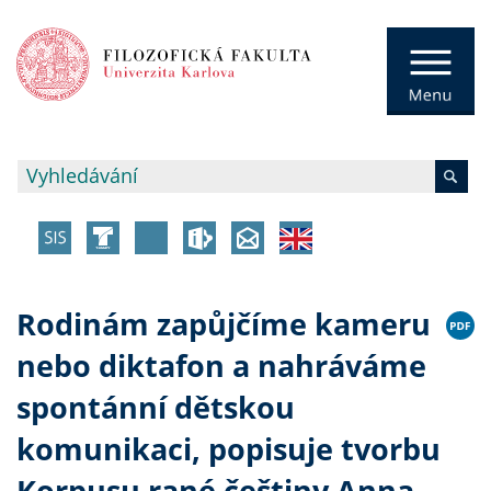
Rodinám zapůjčíme kameru
nebo diktafon a nahráváme
spontánní dětskou
komunikaci, popisuje tvorbu
Korpusu rané češtiny Anna