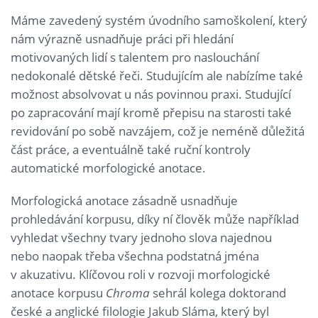
Máme zavedený systém úvodního samoškolení, který
nám výrazně usnadňuje práci při hledání
motivovaných lidí s talentem pro naslouchání
nedokonalé dětské řeči. Studujícím ale nabízíme také
možnost absolvovat u nás povinnou praxi. Studující
po zapracování mají kromě přepisu na starosti také
revidování po sobě navzájem, což je neméně důležitá
část práce, a eventuálně také ruční kontroly
automatické morfologické anotace.
Morfologická anotace zásadně usnadňuje
prohledávání korpusu, díky ní člověk může například
vyhledat všechny tvary jednoho slova najednou
nebo naopak třeba všechna podstatná jména
v akuzativu. Klíčovou roli v rozvoji morfologické
anotace korpusu
Chroma
sehrál kolega doktorand
české a anglické filologie Jakub Sláma, který byl