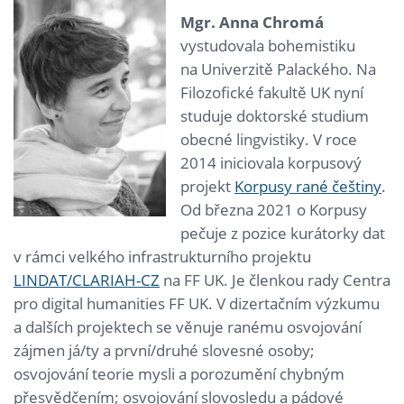
Mgr. Anna Chromá
vystudovala bohemistiku
na Univerzitě Palackého. Na
Filozofické fakultě UK nyní
studuje doktorské studium
obecné lingvistiky. V roce
2014 iniciovala korpusový
projekt
Korpusy rané češtiny
.
Od března 2021 o Korpusy
pečuje z pozice kurátorky dat
v rámci velkého infrastrukturního projektu
LINDAT/CLARIAH-CZ
na FF UK. Je členkou rady Centra
pro digital humanities FF UK. V dizertačním výzkumu
a dalších projektech se věnuje ranému osvojování
zájmen já/ty a první/druhé slovesné osoby;
osvojování teorie mysli a porozumění chybným
přesvědčením; osvojování slovosledu a pádové