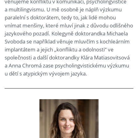
věnujeme konfliktu v komunikaci, psycholingvistice
a multilingvismu. U mě osobně je náplň výzkumu
paralelní s doktorátem, tedy to, jak lidé mohou
vnímat menšiny, které mluví jinak z důvodu odlišného
jazykového pozadí. Kolegyně doktorandka Michaela
Svoboda se například věnuje mluvčím s kochleárním
implantátem a jejich „konfliktu a odolnosti“ ve
společnosti a další doktorandky Klára Matiasovitsová
a Anna Chromá zase psycholingvistickému výzkumu
u dětí s atypickým vývojem jazyka.