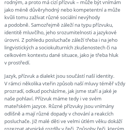
rodným, a proto má cizí přízvuk – může být vnímám
jako méně důvěryhodný nebo kompetentní a může
kvůli tomu zažívat různé sociální nevýhody
a podobně. Samozřejmě záleží na typu přízvuku,
identitě mluvčího, jeho srozumitelnosti a jazykové
úrovni. Z pohledu posluchače záleží třeba i na jeho
lingvistických a sociokulturních zkušenostech či na
celkovém kontextu dané situace, jako je třeba hluk
v prostředí.
Jazyk, přízvuk a dialekt jsou součástí naší identity.
V rámci několika vteřin způsob naší mluvy téměř vždy
prozradí, odkud pocházíme, jak jsme staří a jaké je
naše pohlaví. Přízvuk máme tedy i ve svém
mateřském jazyce. Různé přízvuky jsou vnímány
odlišně a mají různé dopady v chování a reakcích
posluchače. Již malé děti ve velmi útlém věku dokáží
rozeznat atypické rozdíly v řeči. Způsoby řeči, kterým