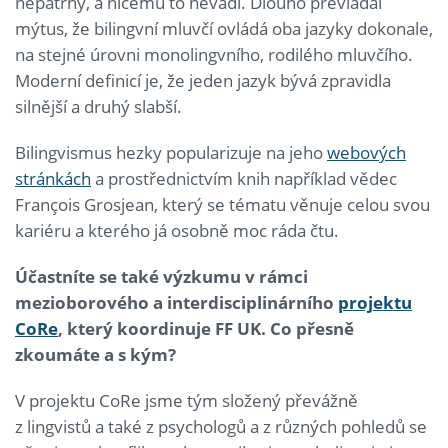
nepatrný, a ničemu to nevadí. Dlouho převládal
mýtus, že bilingvní mluvčí ovládá oba jazyky dokonale,
na stejné úrovni monolingvního, rodilého mluvčího.
Moderní definicí je, že jeden jazyk bývá zpravidla
silnější a druhý slabší.
Bilingvismus hezky popularizuje na jeho
webových
stránkách
a prostřednictvím knih například vědec
François Grosjean, který se tématu věnuje celou svou
kariéru a kterého já osobně moc ráda čtu.
Účastníte se také výzkumu v rámci
mezioborového a interdisciplinárního
projektu
CoRe
, který koordinuje FF UK. Co přesně
zkoumáte a s kým?
V projektu CoRe jsme tým složený převážně
z lingvistů a také z psychologů a z různých pohledů se