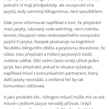
pokud k ní mají předpoklady, ale osvojování více
jazyků, tedy samotný bilingvismus, není spouštěčem.
Dále jsme informovali například o tom, že přepínání
mezi jazyky, takzvaný
code-switching,
není známka
lenosti, hlouposti nebo nedostatečného osvojování
jazyků či jazyka. Naopak poukazuje na kognitivní
flexibilitu bilingvního dítěte a jazykovou dovednost, že
vůbec toto přepínání a míšení jazykových kódů
zvládne udělat. Děti velmi často umějí užívat jeden
jazyk, bez přepínání, pokud to situace vyžaduje;
například mluví s komunikačním partnerem, který
další jazyky neovládá, a smíšená řeč by tak
komunikaci ztěžovala.
A jako poslední věc, i bilingvní mluvčí může mít ve své
mluvě v jednom jazyce nerodilý přízvuk, i když