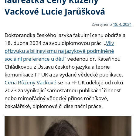
Vackové Lucie Jarůšková
Zveřejněno
18. 4. 2024
Doktorandka českého jazyka fakultní cenu obdržela
18. dubna 2024 za svou diplomovou práci „
Vliv
přízvuku a bilingvismu na jazykově podmíněné
sociální preference u dětí
“ vedenou dr. Kateřinou
Chládkovou z Ústavu českého jazyka a teorie
komunikace FF UK a za vydané vědecké publikace.
Cena Růženy Vackové
se na FF UK uděluje od roku
2023 za vynikající samostatnou publikační činnost
nebo mimořádný vědecký přínos ročníkové,
bakalářské, diplomové či disertační práce.