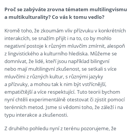
Proč se zabýváte zrovna tématem multilingvismu
a multikulturality? Co vás k tomu vedlo?
Kromě toho, že zkoumám vliv přízvuku v konkrétních
interakcích, se snažím přijít i na to, co by mohlo
negativní postoje k různým mluvčím zmírnit, alespoň
z lingvistického a kulturního hlediska. Můžeme se
domnívat, že lidé, kteří jsou například bilingvní
nebo mají multilingvní zkušenost, se setkali s více
mluvčími z různých kultur, s různými jazyky
a přízvuky, a mohou tak k nim být vstřícnější,
empatičtější a více respektující. Tuto teorii bychom
nyní chtěli experimentálně otestovat či zjistit pomocí
terénních metod. Jsme si vědomi toho, že záleží i na
typu interakce a zkušenosti.
Z druhého pohledu nyní z terénu pozorujeme, že