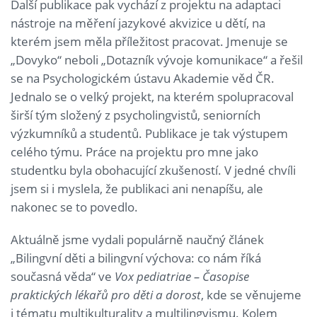
Další publikace pak vychází z projektu na adaptaci
nástroje na měření jazykové akvizice u dětí, na
kterém jsem měla příležitost pracovat. Jmenuje se
„Dovyko“ neboli „Dotazník vývoje komunikace“ a řešil
se na Psychologickém ústavu Akademie věd ČR.
Jednalo se o velký projekt, na kterém spolupracoval
širší tým složený z psycholingvistů, seniorních
výzkumníků a studentů. Publikace je tak výstupem
celého týmu. Práce na projektu pro mne jako
studentku byla obohacující zkušeností. V jedné chvíli
jsem si i myslela, že publikaci ani nenapíšu, ale
nakonec se to povedlo.
Aktuálně jsme vydali populárně naučný článek
„Bilingvní děti a bilingvní výchova: co nám říká
současná věda“ ve
Vox pediatriae – Časopise
praktických lékařů pro děti a dorost
, kde se věnujeme
i tématu multikulturality a multilingvismu. Kolem