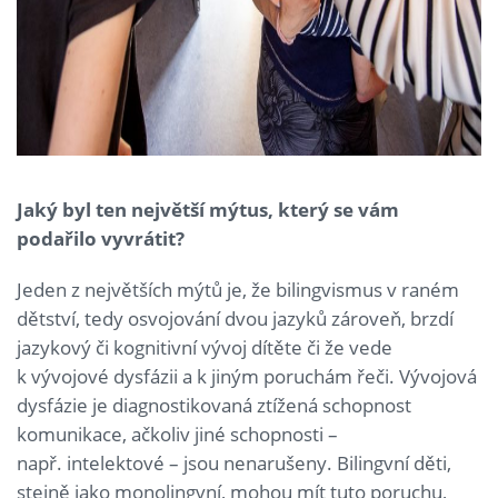
Jaký byl ten největší mýtus, který se vám
podařilo vyvrátit?
Jeden z největších mýtů je, že bilingvismus v raném
dětství, tedy osvojování dvou jazyků zároveň, brzdí
jazykový či kognitivní vývoj dítěte či že vede
k vývojové dysfázii a k jiným poruchám řeči. Vývojová
dysfázie je diagnostikovaná ztížená schopnost
komunikace, ačkoliv jiné schopnosti –
např. intelektové – jsou nenarušeny. Bilingvní děti,
stejně jako monolingvní, mohou mít tuto poruchu,