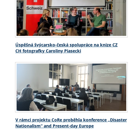
Úspěšná švýcarsko-česká spolupráce na knize CZ
CH fotografky Caroliny Piasecki
V rámci projektu CoRe proběhla konference „Disaster
Nationalism“ and Present-day Europe