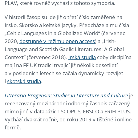
PLAV, které rovněž vychází z tohoto sympozia.
V historii časopisu jde již o třetí číslo zaměřené na
Irsko, Skotsko a keltské jazyky. Předcházela mu čísla
„Celtic Languages in a Globalized World“ (červenec
2020,
dostupné v režimu open access
) a „Irish-
Language and Scottish Gaelic Literatures: A Global
Context“ (červenec 2018).
Irská studia
coby disciplína
mají na FF UK tradici trvající již několik desetiletí
a v posledních letech se začala dynamicky rozvíjet
i
skotská studia
.
Litteraria Pragensia: Studies in Literature and Culture
je
recenzovaný mezinárodní odborný časopis zařazený
mimo jiné v databázích SCOPUS, EBSCO a ERIH PLUS.
Vychází dvakrát ročně, od roku 2019 v tištěné i online
formě.