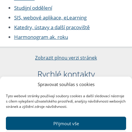
Studijní oddělení
SIS, webové aplikace, eLearning
Katedry, ústavy a další pracoviště
Harmonogram ak. roku
Zobrazit plnou verzi stránek
Rychlé kontakty
Spravovat souhlas s cookies
Filozofická fakulta
Univerzita Karlova
Tyto webové stránky používají soubory cookies a další sledovací nástroje
nám. Jana Palacha 1/2
s cílem vylepšení uživatelského prostředí, analýzy návštěvnosti webových
116 38 Praha 1
stránek a zjištění zdroje návštěvnosti.
IČO: 00216208
DIČ: CZ00216208
Přijmout vše
Další kontakty