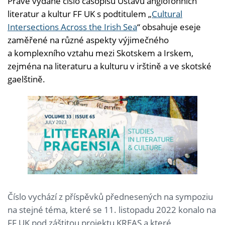
Právě vydané číslo časopisu Ústavu anglofonních
literatur a kultur FF UK s podtitulem „
Cultural
Intersections Across the Irish Sea
“ obsahuje eseje
zaměřené na různé aspekty výjimečného
a komplexního vztahu mezi Skotskem a Irskem,
zejména na literaturu a kulturu v irštině a ve skotské
gaelštině.
Číslo vychází z příspěvků přednesených na sympoziu
na stejné téma, které se 11. listopadu 2022 konalo na
FF UK pod záštitou projektu KREAS a které