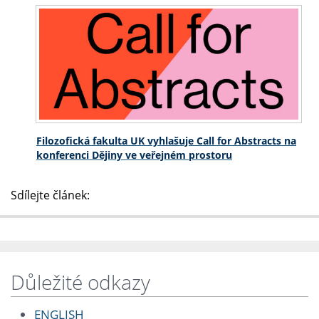
Filozofická fakulta UK vyhlašuje Call for Abstracts na
konferenci Dějiny ve veřejném prostoru
Sdílejte článek:
Důležité odkazy
ENGLISH