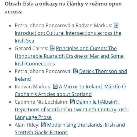
Obsah čísla a odkazy na články v režimu open
access:
Petra Johana Poncarová a Radvan Markus:
Introduction: Cultural Intersections across the
Irish Sea
Gerard Cairns:
Principles and Curses: The
Honourable Ruaraidh Erskine of Mar and Some
Irish Connections
Petra Johana Poncarová:
Derick Thomson and
Ireland
Radvan Markus:
A Mirror to Ireland: Máirtín Ó
Cadhain’s Articles about Scotland
Caoimhe Nic Lochlainn:
Dáimh le hAlbain?:
Depictions of Scotland in Twentieth-Century Irish-
Language Prose
Alan Titley:
Modernising the Islands: Irish and
Scottish Gaelic Fictions