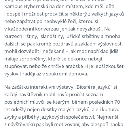
Kampus Hybernská na den místem, kde měli děti
i dospělí možnost procvičit si některý z velkých jazyků
nebo zapátrat po neobvyklé řeči, kterou si
v každodenní konverzaci jen tak nevyzkouší. Na
kurzech irštiny, islandštiny, lužické srbštiny a mnoha
dalších se pak kromě pozdravů a základní výslovnosti
mohli dozvědět i nečekané – jak moc například jidiš
miluje zdrobněliny, které se dokonce nebojí
stupňovat, nebo že chrčivé arabské H je lepší zkoušet
vyslovit raději až v soukromí domova.
Na začátku interaktivní výstavy „Biosféra jazyků“ si
každý návštěvník mohl navíc pročíst seznam
posledních mluvčí, se kterými během posledních 70
let odešly nejen desítky malých jazyků, ale i kultura,
zvyky a příběhy jazykových společenství. Nejmenší
z návštěvníků pak byli motivovaní, aby alespoň naoko