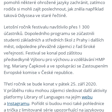
pomohli některé ohrožené jazyky zachránit, zatímco
rodiče si mohli zajít poslechnout, jak zněla například
taková Odyssea ve staré řečtině.
Letošní ročník festivalu navštívilo přes 1 300
účastníků. Dopoledního programu se zúčastnili
studenti základních a středních škol z Prahy i dalších
měst, odpoledne převážně zájemci z řad široké
veřejnosti. Festival se konal pod záštitou
předsedkyně Výboru pro výchovu a vzdělávání HMP
Ing. Mariany Čapkové a ve spolupráci se Zastoupením
Evropské komise v České republice.
Třetí ročník se bude konat v pátek 25. září 2020.
V průběhu roku mohou zájemci sledovat další aktivity
platformy Library of Languages na jejím
webu
a
Instagramu
. Pořídit si budou moci také pohlednice
a trička z limitované série upozorňující na jazykovou