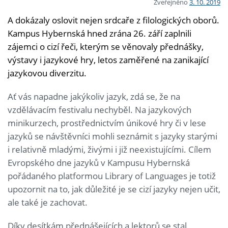
Zveřejněno
3. 10. 2019
A dokázaly oslovit nejen srdcaře z filologických oborů.
Kampus Hybernská hned zrána 26. září zaplnili
zájemci o cizí řeči, kterým se věnovaly přednášky,
výstavy i jazykové hry, letos zaměřené na zanikající
jazykovou diverzitu.
Ať vás napadne jakýkoliv jazyk, zdá se, že na
vzdělávacím festivalu nechyběl. Na jazykových
minikurzech, prostřednictvím únikové hry či v lese
jazyků se návštěvníci mohli seznámit s jazyky starými
i relativně mladými, živými i již neexistujícími. Cílem
Evropského dne jazyků v Kampusu Hybernská
pořádaného platformou Library of Languages je totiž
upozornit na to, jak důležité je se cizí jazyky nejen učit,
ale také je zachovat.
Díky desítkám přednášejících a lektorů se stal