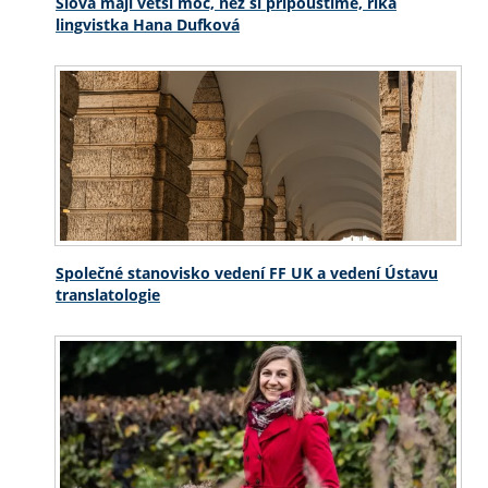
Slova mají větší moc, než si připouštíme, říká
lingvistka Hana Dufková
Společné stanovisko vedení FF UK a vedení Ústavu
translatologie