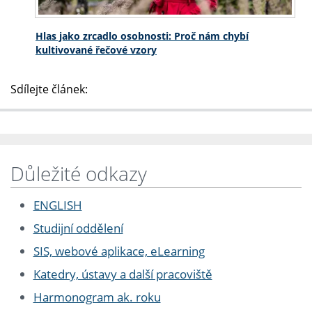
Hlas jako zrcadlo osobnosti: Proč nám chybí
kultivované řečové vzory
Sdílejte článek:
Důležité odkazy
ENGLISH
Studijní oddělení
SIS, webové aplikace, eLearning
Katedry, ústavy a další pracoviště
Harmonogram ak. roku