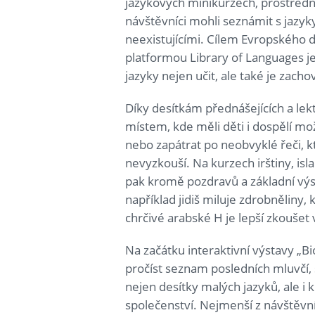
jazykových minikurzech, prostředni
návštěvníci mohli seznámit s jazyky 
neexistujícími. Cílem Evropského
platformou Library of Languages je t
jazyky nejen učit, ale také je zacho
Díky desítkám přednášejících a le
místem, kde měli děti i dospělí mož
nebo zapátrat po neobvyklé řeči, k
nevyzkouší. Na kurzech irštiny, isl
pak kromě pozdravů a základní výs
například jidiš miluje zdrobněliny
chrčivé arabské H je lepší zkoušet
Na začátku interaktivní výstavy „Bi
pročíst seznam posledních mluvčí,
nejen desítky malých jazyků, ale i 
společenství. Nejmenší z návštěvn