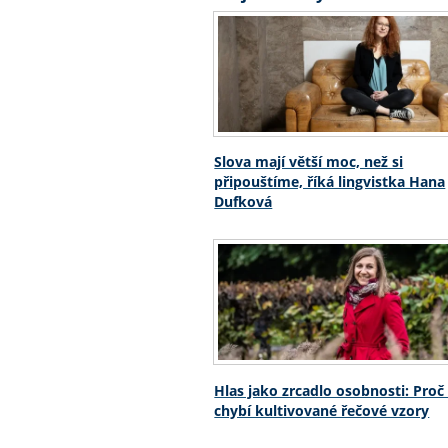
Slova mají větší moc, než si
připouštíme, říká lingvistka Hana
Dufková
Hlas jako zrcadlo osobnosti: Pro
chybí kultivované řečové vzory