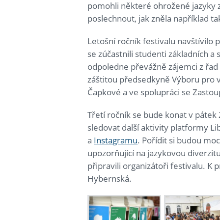
pomohli některé ohrožené jazyky za
poslechnout, jak zněla například t
Letošní ročník festivalu navštívil
se zúčastnili studenti základních a 
odpoledne převážně zájemci z řad š
záštitou předsedkyně Výboru pro 
Čapkové a ve spolupráci se Zasto
Třetí ročník se bude konat v páte
sledovat další aktivity platformy L
a
Instagramu
. Pořídit si budou moc
upozorňující na jazykovou diverzitu
připravili organizátoři festivalu.
Hybernská.