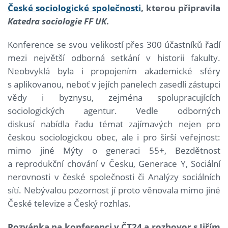
České sociologické společnosti
, kterou
připravila
Katedra sociologie FF UK
.
Konference se svou velikostí přes 300 účastníků řadí
mezi největší odborná setkání v historii fakulty.
Neobvyklá byla i propojením akademické sféry
s aplikovanou, neboť v jejích panelech zasedli zástupci
vědy i byznysu, zejména spolupracujících
sociologických agentur. Vedle odborných
diskusí nabídla řadu témat zajímavých nejen pro
českou sociologickou obec, ale i pro širší veřejnost:
mimo jiné Mýty o generaci 55+, Bezdětnost
a reprodukční chování v Česku, Generace Y, Sociální
nerovnosti v české společnosti či Analýzy sociálních
sítí. Nebývalou pozornost jí proto věnovala mimo jiné
České televize a Český rozhlas.
Pozvánka na konferenci v ČT24 a rozhovor s Jiřím