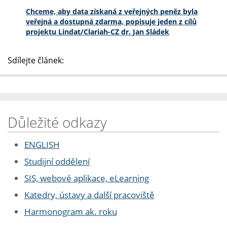
Chceme, aby data získaná z veřejných peněz byla
veřejná a dostupná zdarma, popisuje jeden z cílů
projektu Lindat/Clariah-CZ dr. Jan Sládek
Sdílejte článek:
Důležité odkazy
ENGLISH
Studijní oddělení
SIS, webové aplikace, eLearning
Katedry, ústavy a další pracoviště
Harmonogram ak. roku