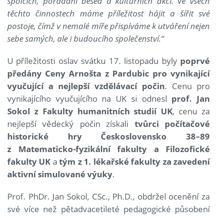
spolcích, pořádání besed a kulturních akcí. Ve všech
těchto činnostech máme příležitost hájit a šířit své
postoje, čímž v nemalé míře přispíváme k utváření nejen
sebe samých, ale i budoucího společenství.“
U příležitosti oslav svátku 17. listopadu byly
poprvé
předány Ceny Arnošta z Pardubic pro vynikající
vyučující a nejlepší vzdělávací počin
. Cenu pro
vynikajícího vyučujícího na UK si odnesl
prof. Jan
Sokol z Fakulty humanitních studií UK
, cenu za
nejlepší vědecký počin získali
tvůrci počítačové
historické hry Československo 38–89
z Matematicko-fyzikální fakulty a Filozofické
fakulty UK
a
tým z 1. lékařské fakulty za zavedení
aktivní simulované výuky
.
Prof. PhDr. Jan Sokol, CSc., Ph.D., obdržel ocenění za
své více než pětadvacetileté pedagogické působení