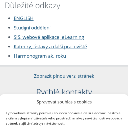
Důležité odkazy
ENGLISH
Studijní oddělení
SIS, webové aplikace, eLearning
Katedry, ústavy a další pracoviště
Harmonogram ak. roku
Zobrazit plnou verzi stránek
Rychlé kontakty
Spravovat souhlas s cookies
Filozofická fakulta
Univerzita Karlova
Tyto webové stránky používají soubory cookies a další sledovací nástroje
nám. Jana Palacha 1/2
s cílem vylepšení uživatelského prostředí, analýzy návštěvnosti webových
116 38 Praha 1
stránek a zjištění zdroje návštěvnosti.
IČO: 00216208