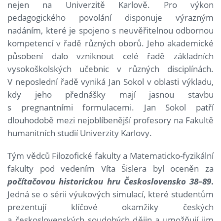
nejen na Univerzitě Karlově. Pro výkon
pedagogického povolání disponuje výrazným
nadáním, které je spojeno s neuvěřitelnou odbornou
kompetencí v řadě různých oborů. Jeho akademické
působení dalo vzniknout celé řadě základních
vysokoškolských učebnic v různých disciplínách.
V neposlední řadě vyniká Jan Sokol v oblasti výkladu,
kdy jeho přednášky mají jasnou stavbu
s pregnantními formulacemi. Jan Sokol patří
dlouhodobě mezi nejoblíbenější profesory na Fakultě
humanitních studií Univerzity Karlovy.
Tým vědců Filozofické fakulty a Matematicko-fyzikální
fakulty pod vedením Víta Šislera byl oceněn za
počítačovou historickou hru Československo 38–89
.
Jedná se o sérii výukových simulací, které studentům
prezentují klíčové okamžiky českých
a československých soudobých dějin a umožňují jim