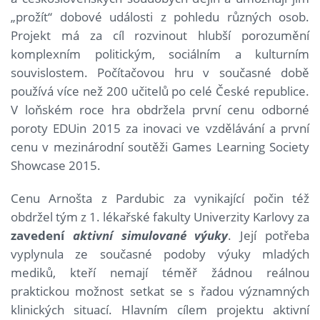
„prožít“ dobové události z pohledu různých osob.
Projekt má za cíl rozvinout hlubší porozumění
komplexním politickým, sociálním a kulturním
souvislostem. Počítačovou hru v současné době
používá více než 200 učitelů po celé České republice.
V loňském roce hra obdržela první cenu odborné
poroty EDUin 2015 za inovaci ve vzdělávání a první
cenu v mezinárodní soutěži Games Learning Society
Showcase 2015.
Cenu Arnošta z Pardubic za vynikající počin též
obdržel tým z 1. lékařské fakulty Univerzity Karlovy za
zavedení
aktivní simulované výuky
. Její potřeba
vyplynula ze současné podoby výuky mladých
mediků, kteří nemají téměř žádnou reálnou
praktickou možnost setkat se s řadou významných
klinických situací. Hlavním cílem projektu aktivní