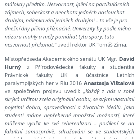
málokdy předtím. Nesvornost, lpění na partikulárních
zájmech, sobeckost a neochota jedněch naslouchat
druhým, nálepkování jedněch druhými – to vše je pro
dnešní dny přímo příznačné. Univerzity by podle mého
názoru mohly a měly pomáhat tyto spory, tuto
nesvornost překonat,“
uvedl rektor UK Tomáš Zima.
Místopředseda Akademického senátu UK Mgr.
David
Hurný
z Přírodovědecké fakulty a studentka
Právnické fakulty UK a účastnice Letních
paralympijských her v Riu 2016
Anastasja Vištalová
ve společném projevu uvedli:
„Každý z nás v sobě
skrývá určitou zcela originální osobu, se svými vlastními
pojetími dobra, spravedlnosti a životních ideálů. Jako
studenti máme nepřeberné množství možností, které
můžeme využit ke své seberealizaci – podílení se na
fakultní samosprávě, sdružování se ve studentských