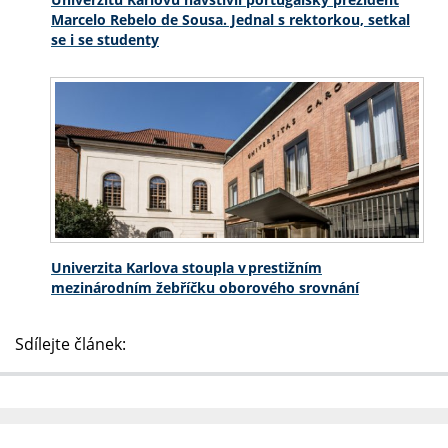
Marcelo Rebelo de Sousa. Jednal s rektorkou, setkal
se i se studenty
Univerzita Karlova stoupla v prestižním
mezinárodním žebříčku oborového srovnání
Sdílejte článek: