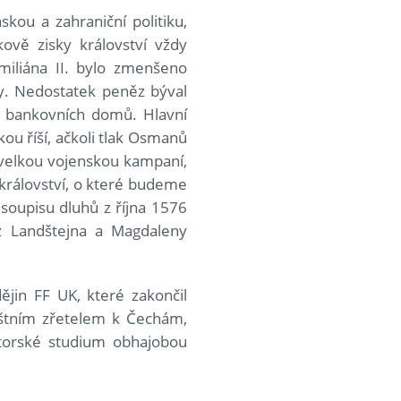
kou a zahraniční politiku,
ově zisky království vždy
miliána II. bylo zmenšeno
ny. Nedostatek peněz býval
h bankovních domů. Hlavní
ou říší, ačkoli tlak Osmanů
 velkou vojenskou kampaní,
 království, o které budeme
 soupisu dluhů z října 1576
z Landštejna a Magdaleny
ějin FF UK, které zakončil
láštním zřetelem k Čechám,
ktorské studium obhajobou