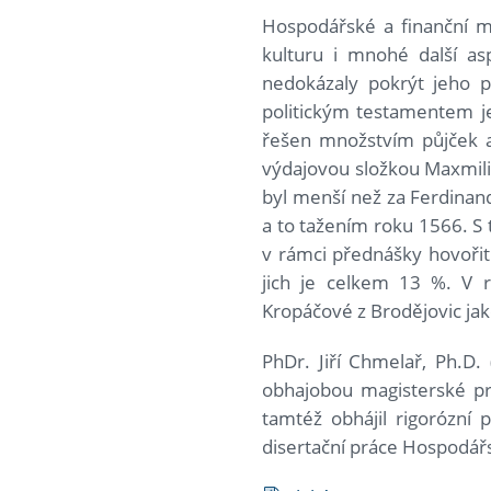
Hospodářské a finanční mo
kulturu i mnohé další as
nedokázaly pokrýt jeho p
politickým testamentem je
řešen množstvím půjček a
výdajovou složkou Maxmiliá
byl menší než za Ferdinan
a to tažením roku 1566. S 
v rámci přednášky hovořit.
jich je celkem 13 %. V 
Kropáčové z Brodějovic jako
PhDr. Jiří Chmelař, Ph.D.
obhajobou magisterské prá
tamtéž obhájil rigorózní
disertační práce Hospodářsk