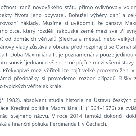
žnosti raně novověkého státu přímo ovlivňovaly vojens
pekty života jeho obyvatel. Bohužel výběry daní a celk
rovozní náklady. Musíme si uvědomit, že panství Max
ho otce, který rozdělil rakouské země mezi své tři sy
ť od domácích věřitelů (šlechta a města), nebo velkýc
novy vlády zůstávala obrana před rozpínající se Osmansk
da I. Doba Maxmiliána II. je poznamenána pouze jedinou
tím souvisí jednání o všeobecné půjčce mezi všemi stavy
 Překvapivě mezi věřiteli lze najít velké procento žen. V
rámci přednášky si provedeme rozbor případů Elišky 
 typických věřitelek krále.
 (* 1982), absolvent studia historie na Ústavu českých d
ce Kreditní politika Maxmiliána II. (1564–1576) se zv
 práci stejného názvu. V roce 2014 tamtéž dokončil do
á a finanční politika Ferdinanda I. v Čechách.