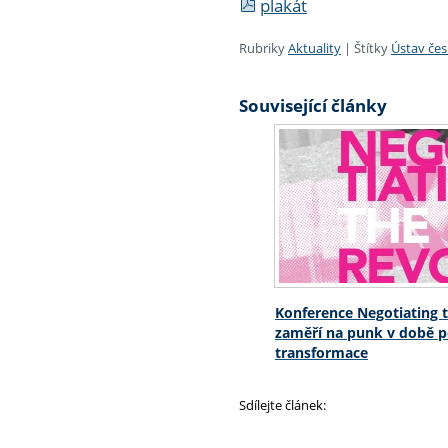
plakát
Rubriky
Aktuality
|
Štítky
Ústav čes
Související články
Konference Negotiating t
zaměří na punk v době po
transformace
Sdílejte článek: