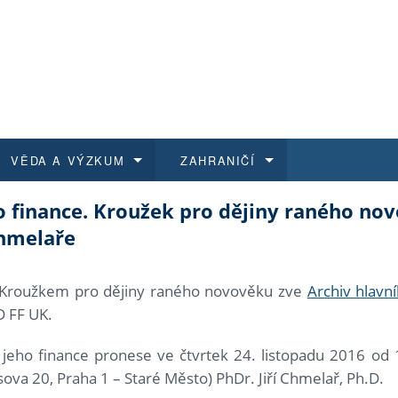
VĚDA A VÝZKUM
ZAHRANIČÍ
ho finance. Kroužek pro dějiny raného no
 historie
t a jak se přihlásit
é a magisterské studium
výzkumu na FF UK
abídky a výběrová řízení
Pro m
Kurzy
Kurzy
Trans
Přijíž
Chmelaře
a další dokumenty
studijní programy
 studium
 kvalifikace
 studenti
Kniho
Progr
Studu
Vědec
Mimof
Kroužkem pro dějiny raného novověku zve
Archiv hlavn
 benefity pro zaměstnance
k průběhu přijímacího řízení
řízení
rojekty
í studenti
E-sho
Univer
Podpor
Publi
East 
D FF UK.
 fakulty
í zaměstnanci
Výběr
 jeho finance pronese ve čtvrtek 24. listopadu 2016 od
ova 20, Praha 1 – Staré Město) PhDr. Jiří Chmelař, Ph.D.
koly FF UK
Vydav