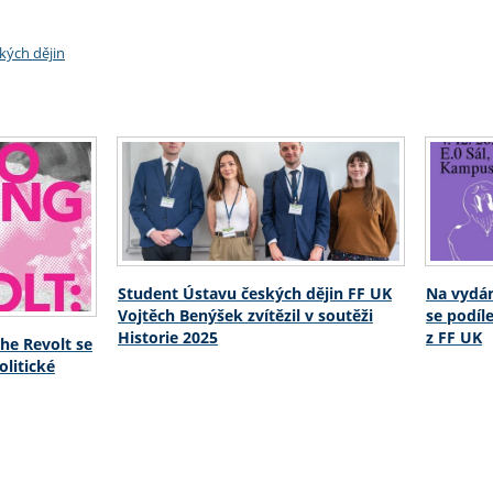
kých dějin
Student Ústavu českých dějin FF UK
Na vydán
Vojtěch Benýšek zvítězil v soutěži
se podíl
Historie 2025
z FF UK
he Revolt se
litické