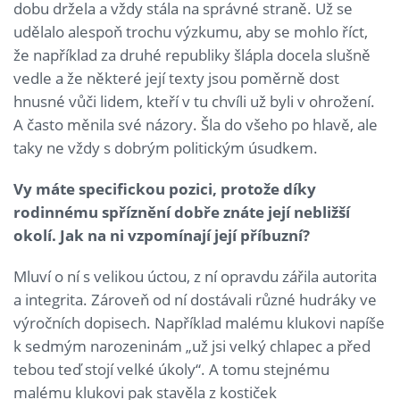
dobu držela a vždy stála na správné straně. Už se
udělalo alespoň trochu výzkumu, aby se mohlo říct,
že například za druhé republiky šlápla docela slušně
vedle a že některé její texty jsou poměrně dost
hnusné vůči lidem, kteří v tu chvíli už byli v ohrožení.
A často měnila své názory. Šla do všeho po hlavě, ale
taky ne vždy s dobrým politickým úsudkem.
Vy máte specifickou pozici, protože díky
rodinnému spříznění dobře znáte její nebližší
okolí. Jak na ni vzpomínají její příbuzní?
Mluví o ní s velikou úctou, z ní opravdu zářila autorita
a integrita. Zároveň od ní dostávali různé hudráky ve
výročních dopisech. Například malému klukovi napíše
k sedmým narozeninám „už jsi velký chlapec a před
tebou teď stojí velké úkoly“. A tomu stejnému
malému klukovi pak stavěla z kostiček