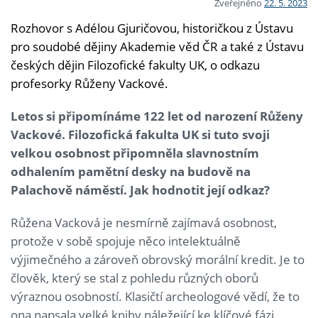
Zveřejněno
22. 5. 2023
Rozhovor s Adélou Gjuričovou, historičkou z Ústavu
pro soudobé dějiny Akademie věd ČR a také z Ústavu
českých dějin Filozofické fakulty UK, o odkazu
profesorky Růženy Vackové.
Letos si připomínáme 122 let od narození Růženy
Vackové. Filozofická fakulta UK si tuto svoji
velkou osobnost připomněla slavnostním
odhalením pamětní desky na budově na
Palachově náměstí. Jak hodnotit její odkaz?
Růžena Vacková je nesmírně zajímavá osobnost,
protože v sobě spojuje něco intelektuálně
výjimečného a zároveň obrovský morální kredit. Je to
člověk, který se stal z pohledu různých oborů
výraznou osobností. Klasičtí archeologové vědí, že to
ona napsala velké knihy náležející ke klíčové fázi