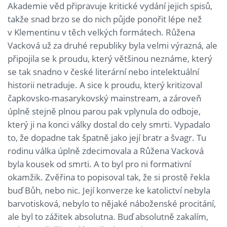
Akademie věd připravuje kritické vydání jejich spisů,
takže snad brzo se do nich půjde ponořit lépe než
v Klementinu v těch velkých formátech. Růžena
Vacková už za druhé republiky byla velmi výrazná, ale
připojila se k proudu, který většinou neznáme, který
se tak snadno v české literární nebo intelektuální
historii netraduje. A sice k proudu, který kritizoval
čapkovsko-masarykovský mainstream, a zároveň
úplně stejně plnou parou pak vplynula do odboje,
který ji na konci války dostal do cely smrti. Vypadalo
to, že dopadne tak špatně jako její bratr a švagr. Tu
rodinu válka úplně zdecimovala a Růžena Vacková
byla kousek od smrti. A to byl pro ni formativní
okamžik. Zvěřina to popisoval tak, že si prostě řekla
buď Bůh, nebo nic. Její konverze ke katolictví nebyla
barvotisková, nebylo to nějaké náboženské procitání,
ale byl to zážitek absolutna. Buď absolutně zakalím,