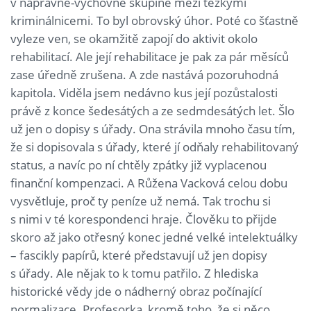
v nápravně-výchovné skupině mezi těžkými
kriminálnicemi. To byl obrovský úhor. Poté co šťastně
vyleze ven, se okamžitě zapojí do aktivit okolo
rehabilitací. Ale její rehabilitace je pak za pár měsíců
zase úředně zrušena. A zde nastává pozoruhodná
kapitola. Viděla jsem nedávno kus její pozůstalosti
právě z konce šedesátých a ze sedmdesátých let. Šlo
už jen o dopisy s úřady. Ona strávila mnoho času tím,
že si dopisovala s úřady, které jí odňaly rehabilitovaný
status, a navíc po ní chtěly zpátky již vyplacenou
finanční kompenzaci. A Růžena Vacková celou dobu
vysvětluje, proč ty peníze už nemá. Tak trochu si
s nimi v té korespondenci hraje. Člověku to přijde
skoro až jako otřesný konec jedné velké intelektuálky
– fascikly papírů, které představují už jen dopisy
s úřady. Ale nějak to k tomu patřilo. Z hlediska
historické vědy jde o nádherný obraz počínající
normalizace. Profesorka, kromě toho, že si něco