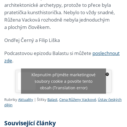
architektonické archetypy, protože to přece byla
pratetička kunsthistorička. Nebylo to vždy snadné,
Růžena Vacková rozhodně nebyla jednoduchým
a plochým člověkem.
Ondřej Černý a Filip Liška
Podcastovou epizodu Balastu si můžete
poslechnout
zde
.
Klepnutím přijměte marketingové
soubory cookie a povolte tento
obsah (Translation error)
Rubriky
Aktuality
|
Štítky
Balast
,
Cena Růženy Vackové
,
Ústav českých
dějin
Související články