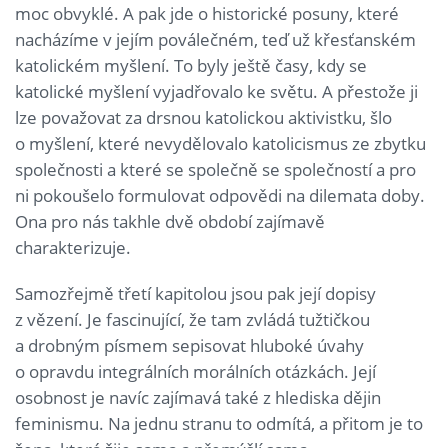
moc obvyklé. A pak jde o historické posuny, které
nacházíme v jejím poválečném, teď už křesťanském
katolickém myšlení. To byly ještě časy, kdy se
katolické myšlení vyjadřovalo ke světu. A přestože ji
lze považovat za drsnou katolickou aktivistku, šlo
o myšlení, které nevydělovalo katolicismus ze zbytku
společnosti a které se společně se společností a pro
ni pokoušelo formulovat odpovědi na dilemata doby.
Ona pro nás takhle dvě období zajímavě
charakterizuje.
Samozřejmě třetí kapitolou jsou pak její dopisy
z vězení. Je fascinující, že tam zvládá tužtičkou
a drobným písmem sepisovat hluboké úvahy
o opravdu integrálních morálních otázkách. Její
osobnost je navíc zajímavá také z hlediska dějin
feminismu. Na jednu stranu to odmítá, a přitom je to