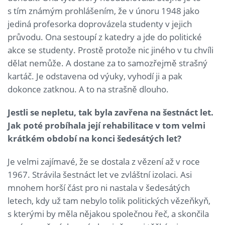
s tím známým prohlášením, že v únoru 1948 jako
jediná profesorka doprovázela studenty v jejich
průvodu. Ona sestoupí z katedry a jde do politické
akce se studenty. Prostě protože nic jiného v tu chvíli
dělat nemůže. A dostane za to samozřejmě strašný
kartáč. Je odstavena od výuky, vyhodí ji a pak
dokonce zatknou. A to na strašně dlouho.
Jestli se nepletu, tak byla zavřena na šestnáct let.
Jak poté probíhala její rehabilitace v tom velmi
krátkém období na konci šedesátých let?
Je velmi zajímavé, že se dostala z vězení až v roce
1967. Strávila šestnáct let ve zvláštní izolaci. Asi
mnohem horší část pro ni nastala v šedesátých
letech, kdy už tam nebylo tolik politických vězeňkyň,
s kterými by měla nějakou společnou řeč, a skončila