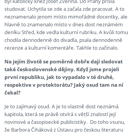
byl katolický kněz Josef Zvěřina. Do Prahy přišla
studovat. Uchytila se zde a začala zde pracovat. A to
neznamenalo jenom místo mimořádné docentky, ale
hlavně to znamenalo místo v dnes dost neznámém
deníku Střed, kde vedla kulturní rubriku. A kvůli tomu
chodila dennodenně do divadla, psala dennodenně
recenze a kulturní komentáře. Takhle to začínalo.
Na jejím životě se poměrně dobře dají sledovat
také československé dějiny. Když jsme projeli
první republiku, jak to vypadalo v té druhé,
respektive v protektorátu? Jaký osud tam na ní
čekal?
Je to zajímavý osud. A je to vlastně dost neznámá
kapitola, která se právě otvírá s větší znalostí její
novinové a časopisecké publicistiky. Do toho vsunu,
že Barbora Čiháková z Ústavu pro českou literaturu