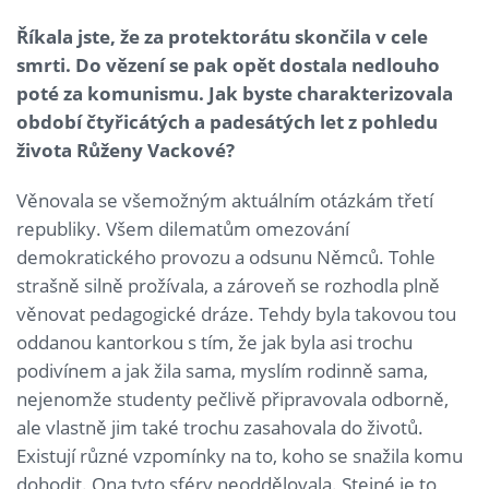
Říkala jste, že za protektorátu skončila v cele
smrti. Do vězení se pak opět dostala nedlouho
poté za komunismu. Jak byste charakterizovala
období čtyřicátých a padesátých let z pohledu
života Růženy Vackové?
Věnovala se všemožným aktuálním otázkám třetí
republiky. Všem dilematům omezování
demokratického provozu a odsunu Němců. Tohle
strašně silně prožívala, a zároveň se rozhodla plně
věnovat pedagogické dráze. Tehdy byla takovou tou
oddanou kantorkou s tím, že jak byla asi trochu
podivínem a jak žila sama, myslím rodinně sama,
nejenomže studenty pečlivě připravovala odborně,
ale vlastně jim také trochu zasahovala do životů.
Existují různé vzpomínky na to, koho se snažila komu
dohodit. Ona tyto sféry neoddělovala. Stejné je to