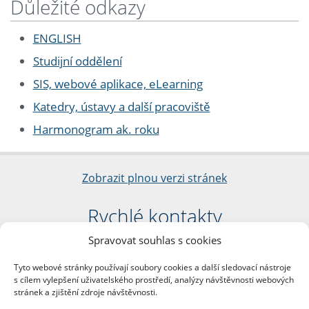
Důležité odkazy
ENGLISH
Studijní oddělení
SIS, webové aplikace, eLearning
Katedry, ústavy a další pracoviště
Harmonogram ak. roku
Zobrazit plnou verzi stránek
Rychlé kontakty
Spravovat souhlas s cookies
Filozofická fakulta
Univerzita Karlova
Tyto webové stránky používají soubory cookies a další sledovací nástroje
nám. Jana Palacha 1/2
s cílem vylepšení uživatelského prostředí, analýzy návštěvnosti webových
116 38 Praha 1
stránek a zjištění zdroje návštěvnosti.
IČO: 00216208