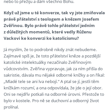
nebo to přežiju a dám všechno Bohu.
Když už jsme u té konverze, tak vy jste zmiňovala
právě přátelství s teologem a knězem Josefem
Zvěřinou. Bylo právě tohle přátelství jedním
z důležitých momentů, které vedly Růženu
Vackovi ke konverzi ke katolicismu?
Já myslím, že to podrobně nikdy znát nebudeme.
Zajímavé spíš je, že toto přátelství kněze a pozdější
katolické intelektuálky nezačínalo Zvěřinovým
vůdcovstvím. Zvěřina vypravuje, jak za ním přišla do
sakristie, dávala mu nějaké odborné knížky a on říkal:
„Mladé tele se ani lva nebojí.“ A ptal se jí, jestli těm
knížkám rozumí, a ona odpovídala, že jde o její obor.
Oni se nejdřív potkali na odborné úrovni. Přestože to
bylo v kostele. Pro ně se duchovní a odborný život
prolínal.