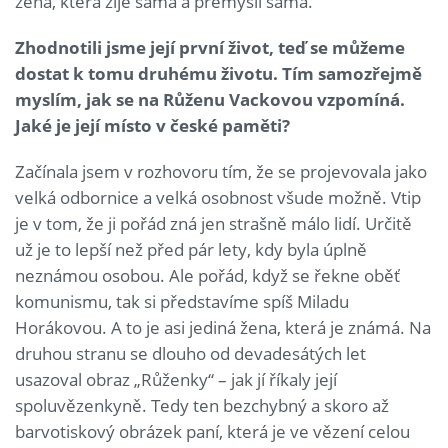
žena, která žije sama a přemýšlí sama.
Zhodnotili jsme její první život, teď se můžeme
dostat k tomu druhému životu. Tím samozřejmě
myslím, jak se na Růženu Vackovou vzpomíná.
Jaké je její místo v české paměti?
Začínala jsem v rozhovoru tím, že se projevovala jako
velká odbornice a velká osobnost všude možně. Vtip
je v tom, že ji pořád zná jen strašně málo lidí. Určitě
už je to lepší než před pár lety, kdy byla úplně
neznámou osobou. Ale pořád, když se řekne oběť
komunismu, tak si představíme spíš Miladu
Horákovou. A to je asi jediná žena, která je známá. Na
druhou stranu se dlouho od devadesátých let
usazoval obraz „Růženky“ – jak jí říkaly její
spoluvězenkyně. Tedy ten bezchybný a skoro až
barvotiskový obrázek paní, která je ve vězení celou