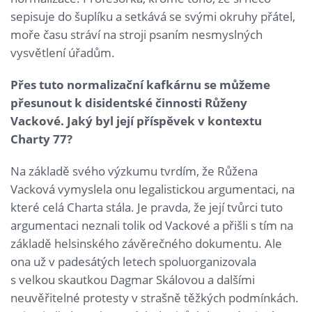
sepisuje do šuplíku a setkává se svými okruhy přátel,
moře času stráví na stroji psaním nesmyslných
vysvětlení úřadům.
Přes tuto normalizační kafkárnu se můžeme
přesunout k disidentské činnosti Růženy
Vackové. Jaký byl její příspěvek v kontextu
Charty 77?
Na základě svého výzkumu tvrdím, že Růžena
Vacková vymyslela onu legalistickou argumentaci, na
které celá Charta stála. Je pravda, že její tvůrci tuto
argumentaci neznali tolik od Vackové a přišli s tím na
základě helsinského závěrečného dokumentu. Ale
ona už v padesátých letech spoluorganizovala
s velkou skautkou Dagmar Skálovou a dalšími
neuvěřitelné protesty v strašně těžkých podmínkách.