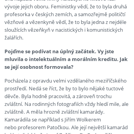
vývoje jejich oboru. Feministky vědí, že to byla druhá
profesorka v českých zemích, a samozřejmě političtí
vězňové a vězenkyně vědí, že to byla jedna z nejdéle
sloužících vězeňkyň v nacistických i komunistických
žalářích.
Pojďme se podívat na úplný začátek. Vy jste
mluvila o intelektuálním a morálním kreditu. Jak
se její osobnost formovala?
Pocházela z opravdu velmi vzdělaného meziříčského
prostředí. Nedá se říct, že by to bylo nějaké tuctové
děvče. Byla hodně pracovitá, a zároveň trochu
zvláštní. Na rodinných fotografiích vždy hledí mile, ale
zvláštně. A měla hrozně zvláštní kamarády.
Kamarádila se například s Jiřím Wolkerem
nebo profesorem Patočkou. Ale její největší kamarád