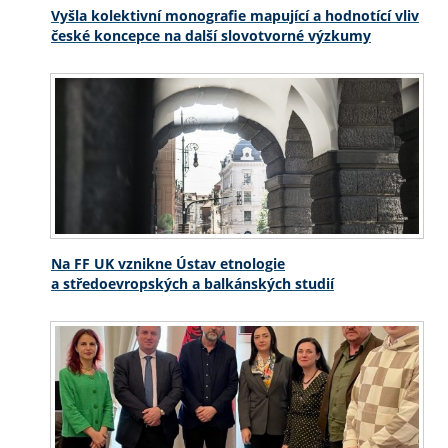
Vyšla kolektivní monografie mapující a hodnotící vliv
české koncepce na další slovotvorné výzkumy
Na FF UK vznikne Ústav etnologie
a středoevropských a balkánských studií