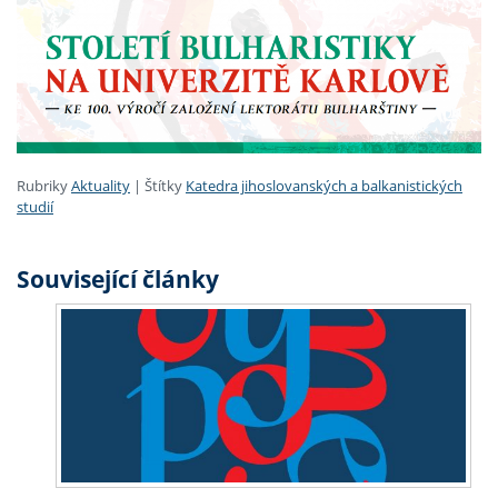
Rubriky
Aktuality
|
Štítky
Katedra jihoslovanských a balkanistických
studií
Související články