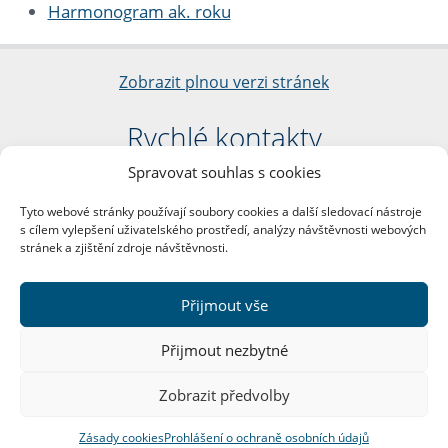
Harmonogram ak. roku
Zobrazit plnou verzi stránek
Rychlé kontakty
Spravovat souhlas s cookies
Filozofická fakulta
Univerzita Karlova
Tyto webové stránky používají soubory cookies a další sledovací nástroje
nám. Jana Palacha 1/2
s cílem vylepšení uživatelského prostředí, analýzy návštěvnosti webových
116 38 Praha 1
stránek a zjištění zdroje návštěvnosti.
IČO: 00216208
DIČ: CZ00216208
Přijmout vše
Další kontakty
Přijmout nezbytné
Podatelna
Zobrazit předvolby
Zásady cookies
Prohlášení o ochraně osobních údajů