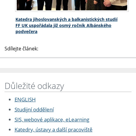
Katedra jihoslovanských a balkanistických studií
FF UK uspořádala již osmý ročník Albánského
podvečera
Sdílejte článek:
Důležité odkazy
ENGLISH
Studijní oddělení
SIS, webové aplikace, eLearning
Katedry, ústavy a další pracoviště