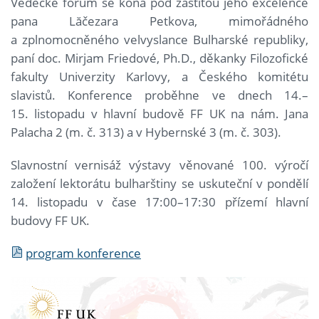
Vědecké fórum se koná pod záštitou jeho excelence
pana Lăčezara Petkova, mimořádného
a zplnomocněného velvyslance Bulharské republiky,
paní doc. Mirjam Friedové, Ph.D., děkanky Filozofické
fakulty Univerzity Karlovy, a Českého komitétu
slavistů. Konference proběhne ve dnech 14.–
15. listopadu v hlavní budově FF UK na nám. Jana
Palacha 2 (m. č. 313) a v Hybernské 3 (m. č. 303).
Slavnostní vernisáž výstavy věnované 100. výročí
založení lektorátu bulharštiny se uskuteční v pondělí
14. listopadu v čase 17:00–17:30 přízemí hlavní
budovy FF UK.
program konference