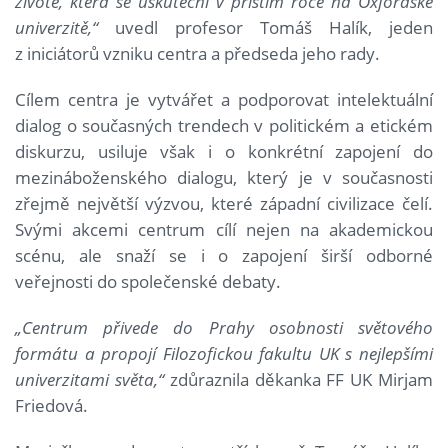
životě, která se uskuteční v příštím roce na Oxfordské
univerzitě,“
uvedl profesor Tomáš Halík, jeden
z iniciátorů vzniku centra a předseda jeho rady.
Cílem centra je vytvářet a podporovat intelektuální
dialog o současných trendech v politickém a etickém
diskurzu, usiluje však i o konkrétní zapojení do
mezináboženského dialogu, který je v současnosti
zřejmě největší výzvou, které západní civilizace čelí.
Svými akcemi centrum cílí nejen na akademickou
scénu, ale snaží se i o zapojení širší odborné
veřejnosti do společenské debaty.
„Centrum přivede do Prahy osobnosti světového
formátu a propojí Filozofickou fakultu UK s nejlepšími
univerzitami světa,“
zdůraznila děkanka FF UK Mirjam
Friedová.