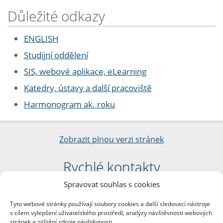
Důležité odkazy
ENGLISH
Studijní oddělení
SIS, webové aplikace, eLearning
Katedry, ústavy a další pracoviště
Harmonogram ak. roku
Zobrazit plnou verzi stránek
Rychlé kontakty
Spravovat souhlas s cookies
Filozofická fakulta
Univerzita Karlova
Tyto webové stránky používají soubory cookies a další sledovací nástroje
nám. Jana Palacha 1/2
s cílem vylepšení uživatelského prostředí, analýzy návštěvnosti webových
116 38 Praha 1
stránek a zjištění zdroje návštěvnosti.