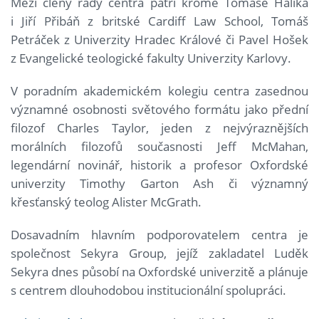
Mezi členy rady centra patří kromě Tomáše Halíka
i Jiří Přibáň z britské Cardiff Law School, Tomáš
Petráček z Univerzity Hradec Králové či Pavel Hošek
z Evangelické teologické fakulty Univerzity Karlovy.
V poradním akademickém kolegiu centra zasednou
významné osobnosti světového formátu jako přední
filozof Charles Taylor, jeden z nejvýraznějších
morálních filozofů současnosti Jeff McMahan,
legendární novinář, historik a profesor Oxfordské
univerzity Timothy Garton Ash či významný
křesťanský teolog Alister McGrath.
Dosavadním hlavním podporovatelem centra je
společnost Sekyra Group, jejíž zakladatel Luděk
Sekyra dnes působí na Oxfordské univerzitě a plánuje
s centrem dlouhodobou institucionální spolupráci.