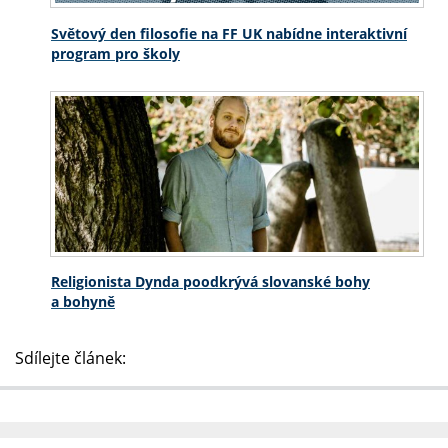
Světový den filosofie na FF UK nabídne interaktivní
program pro školy
Religionista Dynda poodkrývá slovanské bohy
a bohyně
Sdílejte článek: