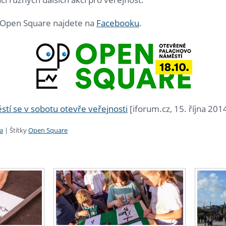
u Open Square najdete na
Facebooku
.
tí se v sobotu otevře veřejnosti
[iforum.cz, 15. října 201
a
|
Štítky
Open Square