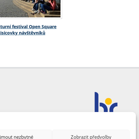
turní festival Open Square
 tisícovky návštěvníků
ijmout nezbytné
Zobrazit předvolby