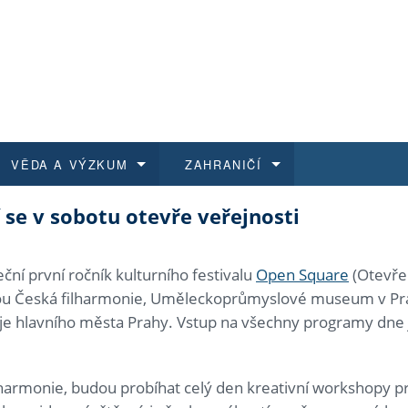
VĚDA A VÝZKUM
ZAHRANIČÍ
se v sobotu otevře veřejnosti
 historie
t a jak se přihlásit
é a magisterské studium
výzkumu na FF UK
abídky a výběrová řízení
Pro m
Kurzy
Kurzy
Trans
Přijíž
a další dokumenty
studijní programy
 studium
 kvalifikace
 studenti
Kniho
Progr
Studu
Vědec
Mimof
eční první ročník kulturního festivalu
Open Square
(Otevře
jsou Česká filharmonie, Uměleckoprůmyslové museum v Praz
 benefity pro zaměstnance
k průběhu přijímaček
řízení
rojekty
í studenti
E-sho
Univer
Podpor
Publi
East 
voje hlavního města Prahy. Vstup na všechny programy dne 
 fakulty
í zaměstnanci
Výběr
lharmonie, budou probíhat celý den kreativní workshopy pro
koly FF UK
Vydav