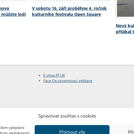
chovo
V sobotu 16. září proběhne 4. ročník
t můžete lodí
kulturního festivalu Open Square
Nový kul
přilákal
E-shop FF UK
Face Up oznamovací aplikace
Spravovat souhlas s cookies
cílem vylepšení
Přijmout vše
Př
droje návštěvnosti.