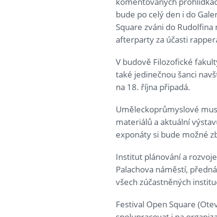
komentovaných prohlídkách
bude po celý den i do Galer
Square zváni do Rudolfina
afterparty za účasti rapper
V budově Filozofické fakult
také jedinečnou šanci navšt
na 18. října připadá.
Uměleckoprůmyslové museu
materiálů a aktuální výstav
exponáty si bude možné zbl
Institut plánování a rozvo
Palachova náměstí, předná
všech zúčastněných instituc
Festival Open Square (Ote
spolupracovat i na organiza