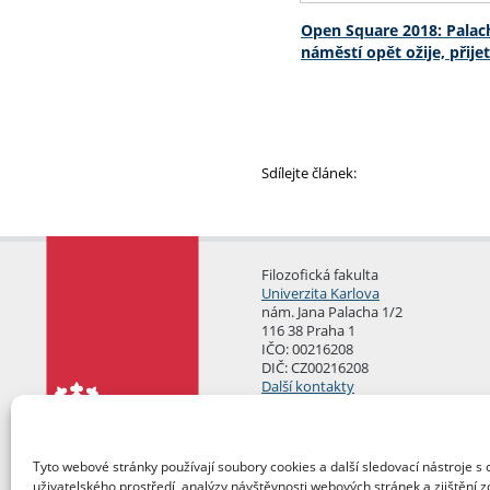
Open Square 2018: Pala
náměstí opět ožije, přije
Sdílejte článek:
Filozofická fakulta
Univerzita Karlova
nám. Jana Palacha 1/2
116 38 Praha 1
IČO: 00216208
DIČ: CZ00216208
Další kontakty
Podatelna
Tyto webové stránky používají soubory cookies a další sledovací nástroje s 
uživatelského prostředí, analýzy návštěvnosti webových stránek a zjištění z