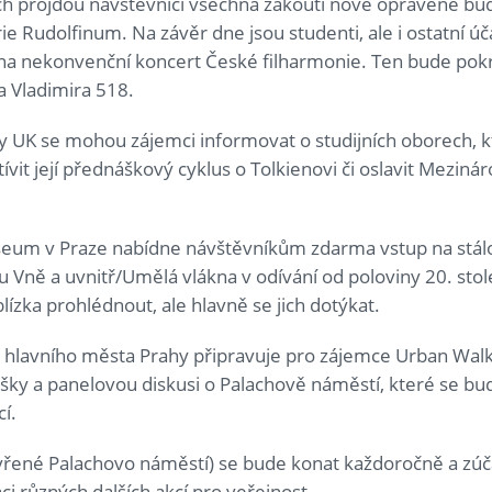
 projdou návštěvníci všechna zákoutí nově opravené bud
ie Rudolfinum. Na závěr dne jsou studenti, ale i ostatní ú
 na nekonvenční koncert České filharmonie. Ten bude pok
a Vladimira 518.
y UK se mohou zájemci informovat o studijních oborech, kt
ívit její přednáškový cyklus o Tolkienovi či oslavit Meziná
m v Praze nabídne návštěvníkům zdarma vstup na stálo
u Vně a uvnitř/Umělá vlákna v odívání od poloviny 20. sto
ízka prohlédnout, ale hlavně se jich dotýkat.
je hlavního města Prahy připravuje pro zájemce Urban Walk
šky a panelovou diskusi
o Palachově náměstí, které se bud
í.
vřené Palachovo náměstí) se bude konat každoročně a zúč
ci různých dalších akcí pro veřejnost.