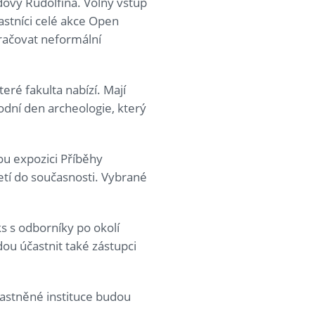
ovy Rudolfina. Volný vstup
častníci celé akce Open
račovat neformální
eré fakulta nabízí. Mají
rodní den archeologie, který
u expozici Příběhy
letí do současnosti. Vybrané
s s odborníky po okolí
ou účastnit také zástupci
astněné instituce budou