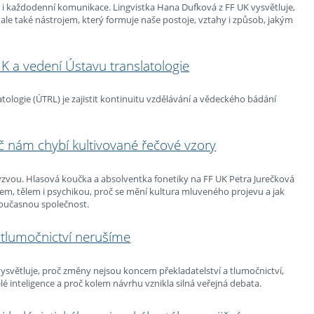
 i každodenní komunikace. Lingvistka Hana Dufková z FF UK vysvětluje,
ale také nástrojem, který formuje naše postoje, vztahy i způsob, jakým
K a vedení Ústavu translatologie
tologie (ÚTRL) je zajistit kontinuitu vzdělávání a vědeckého bádání
oč nám chybí kultivované řečové vzory
výzvou. Hlasová koučka a absolventka fonetiky na FF UK Petra Jurečková
chem, tělem i psychikou, proč se mění kultura mluveného projevu a jak
současnou společnost.
 tlumočnictví nerušíme
světluje, proč změny nejsou koncem překladatelství a tlumočnictví,
lé inteligence a proč kolem návrhu vznikla silná veřejná debata.