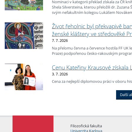
Nominaci v kategorii překlad získala za ČR kni
Shela Silversteina, kterou přeložili dr. Zuzana
svým nefakultním kolegou Lukášem Nováke
Život řeholnic byl překvapivě bar
ženské kláštery ve středověké P
7. 7. 2026
Na přelomu června a července hostila FF UK l
Praze) podpořenou česko-rakouským progr
Cenu Kateřiny Krausové získala 
3. 7. 2026
Cena za nejlepší diplomovou práci v oboru his
Další a
Filozofická fakulta
Univerzita Karlova