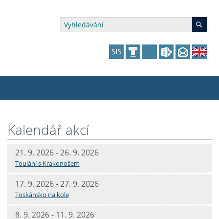
édia a veřejnost
 dalšího vzdělávání
 dalšího vzdělávání
fer & Impact Office
dějící zaměstnanci
Kalendář akcí
vna
amy s mikrocertifikátem
jící se specifickými potřebami
ké ceny a fondy
akultní financování výjezdů
21. 9. 2026 - 26. 9. 2026
Toulání s Krakonošem
p fakulty
zita třetího věku
a a benefity pro studující
kace
and Central European Studies
17. 9. 2026 - 27. 9. 2026
ová řízení
Toskánsko na kole
8. 9. 2026 - 11. 9. 2026
atelství FF UK