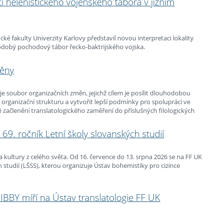
 helénistického vojenského tábora v jižním
ké fakulty Univerzity Karlovy představil novou interpretaci lokality
kodobý pochodový tábor řecko-baktrijského vojska.
měny
uje soubor organizačních změn, jejichž cílem je posílit dlouhodobou
í organizační strukturu a vytvořit lepší podmínky pro spolupráci ve
 začlenění translatologického zaměření do příslušných filologických
 69. ročník Letní školy slovanských studií
 a kultury z celého světa. Od 16. července do 13. srpna 2026 se na FF UK
ch studií (LŠSS), kterou organizuje Ústav bohemistiky pro cizince
BBY míří na Ústav translatologie FF UK