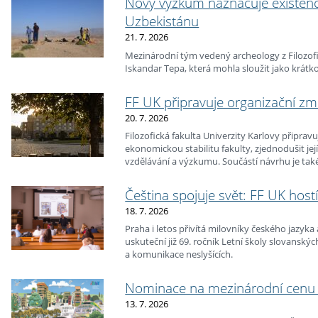
Nový výzkum naznačuje existenci
Uzbekistánu
21. 7. 2026
Mezinárodní tým vedený archeology z Filozofic
Iskandar Tepa, která mohla sloužit jako krát
FF UK připravuje organizační z
20. 7. 2026
Filozofická fakulta Univerzity Karlovy připrav
ekonomickou stabilitu fakulty, zjednodušit jej
vzdělávání a výzkumu. Součástí návrhu je také
pracovišť.
Čeština spojuje svět: FF UK hostí
18. 7. 2026
Praha i letos přivítá milovníky českého jazyka
uskuteční již 69. ročník Letní školy slovanský
a komunikace neslyšících.
Nominace na mezinárodní cenu I
13. 7. 2026