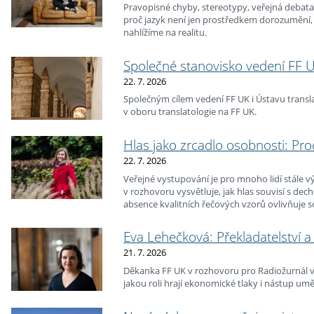
Pravopisné chyby, stereotypy, veřejná debata
proč jazyk není jen prostředkem dorozumění, 
nahlížíme na realitu.
Společné stanovisko vedení FF U
22. 7. 2026
Společným cílem vedení FF UK i Ústavu transla
v oboru translatologie na FF UK.
Hlas jako zrcadlo osobnosti: Pr
22. 7. 2026
Veřejné vystupování je pro mnoho lidí stále 
v rozhovoru vysvětluje, jak hlas souvisí s de
absence kvalitních řečových vzorů ovlivňuje 
Eva Lehečková: Překladatelství a
21. 7. 2026
Děkanka FF UK v rozhovoru pro Radiožurnál vy
jakou roli hrají ekonomické tlaky i nástup umě