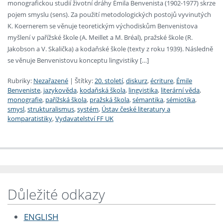
monografickou studií životní dráhy Émila Benvenista (1902-1977) skrze
pojem smyslu (sens). Za použití metodologických postojů vyvinutých
K. Koernerem se věnuje teoretickým východiskům Benvenistova
myšlení v pařížské škole (A. Meillet a M. Bréal), pražské škole (R.
Jakobson a V. Skalička) a kodaňské škole (texty z roku 1939). Následně
se věnuje Benvenistovu konceptu lingvistiky […]
Rubriky:
Nezařazené
|
Štítky:
20. století
,
diskurz
,
écriture
,
Émile
Benveniste
,
jazykověda
,
kodaňská škola
,
lingvistika
,
literární věda
,
monografie
,
pařížská škola
,
pražská škola
,
sémantika
,
sémiotika
,
smysl
,
strukturalismus
,
systém
,
Ústav české literatury a
komparatistiky
,
Vydavatelství FF UK
Důležité odkazy
ENGLISH