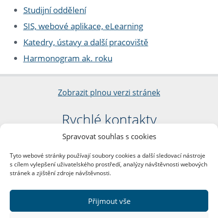
Studijní oddělení
SIS, webové aplikace, eLearning
Katedry, ústavy a další pracoviště
Harmonogram ak. roku
Zobrazit plnou verzi stránek
Rychlé kontakty
Spravovat souhlas s cookies
Filozofická fakulta
Univerzita Karlova
Tyto webové stránky používají soubory cookies a další sledovací nástroje
nám. Jana Palacha 1/2
s cílem vylepšení uživatelského prostředí, analýzy návštěvnosti webových
116 38 Praha 1
stránek a zjištění zdroje návštěvnosti.
IČO: 00216208
DIČ: CZ00216208
Přijmout vše
Další kontakty