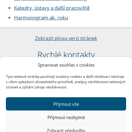
Katedry, ústavy a další pracoviště
Harmonogram ak. roku
Zobrazit plnou verzi stránek
Rychlé kontakty
Spravovat souhlas s cookies
Filozofická fakulta
Univerzita Karlova
Tyto webové stránky používají soubory cookies a další sledovací nástroje
nám. Jana Palacha 1/2
s cílem vylepšení uživatelského prostředí, analýzy návštěvnosti webových
116 38 Praha 1
stránek a zjištění zdroje návštěvnosti.
IČO: 00216208
DIČ: CZ00216208
Přijmout vše
Další kontakty
Přijmout nezbytné
Podatelna
Zobrazit předvolby