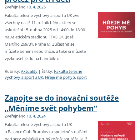
Zveřejněno
10. 4. 2025
Fakulta tělesné výchovy a sportu UK zve
všechny na již 11. ročník běhu, který se
uskuteční 15. dubna 2025 od 14:00 do 18:00
na Atletickém stadionu FTVS UK (José
Martího 269/31, Praha 6). Zúčastnit se
můžete během nebo chůzí, a také si můžete
vyzkoušet jízdu na handbiku.
Rubriky:
Aktuality
|
Štítky:
Fakulta tělesné
výchovy a sportu UK
,
Hřeje mě pohyb
,
sport
Zapojte se do inovační soutěže
„Měníme svět pohybem“
Zveřejněno
10. 4. 2024
Fakulta tělesné výchovy a sportu UK
a Balance Club Brumlovka společně s dalšími
partnery vyhlašují druhý ročník soutěže, jejíž