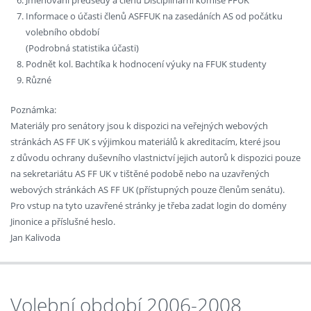
Jmenování předsedy a členů Disciplinární komise FFUK
Informace o účasti členů ASFFUK na zasedáních AS od počátku
volebního období
(Podrobná statistika účasti)
Podnět kol. Bachtíka k hodnocení výuky na FFUK studenty
Různé
Poznámka:
Materiály pro senátory jsou k dispozici na veřejných webových
stránkách AS FF UK s výjimkou materiálů k akreditacím, které jsou
z důvodu ochrany duševního vlastnictví jejich autorů k dispozici pouze
na sekretariátu AS FF UK v tištěné podobě nebo na uzavřených
webových stránkách AS FF UK (přístupných pouze členům senátu).
Pro vstup na tyto uzavřené stránky je třeba zadat login do domény
Jinonice a příslušné heslo.
Jan Kalivoda
Volební období 2006-2008