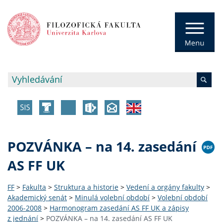
POZVÁNKA – na 14. zasedání
AS FF UK
FF
>
Fakulta
>
Struktura a historie
>
Vedení a orgány fakulty
>
Akademický senát
>
Minulá volební období
>
Volební období
2006-2008
>
Harmonogram zasedání AS FF UK a zápisy
z jednání
>
POZVÁNKA – na 14. zasedání AS FF UK