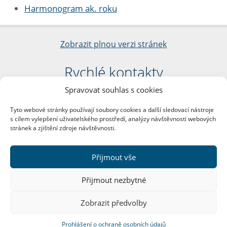
Harmonogram ak. roku
Zobrazit plnou verzi stránek
Rychlé kontakty
Spravovat souhlas s cookies
Filozofická fakulta
Univerzita Karlova
Tyto webové stránky používají soubory cookies a další sledovací nástroje
nám. Jana Palacha 1/2
s cílem vylepšení uživatelského prostředí, analýzy návštěvnosti webových
116 38 Praha 1
stránek a zjištění zdroje návštěvnosti.
IČO: 00216208
DIČ: CZ00216208
Přijmout vše
Další kontakty
Přijmout nezbytné
Podatelna
Zobrazit předvolby
Prohlášení o ochraně osobních údajů