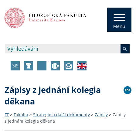
Zápisy z jednání kolegia
děkana
FF
>
Fakulta
>
Strategie a další dokumenty
>
Zápisy
>
Zápisy
z jednání kolegia děkana