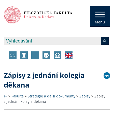
Zápisy z jednání kolegia
děkana
FF
>
Fakulta
>
Strategie a další dokumenty
>
Zápisy
>
Zápisy
z jednání kolegia děkana