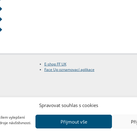
E-shop FF UK
Face Up oznamovací aplikace
Spravovat souhlas s cookies
cílem vylepšení
Přijmout vše
Př
droje návštěvnosti.
Copyright © FF UK 2026
Design:
Red Peppers