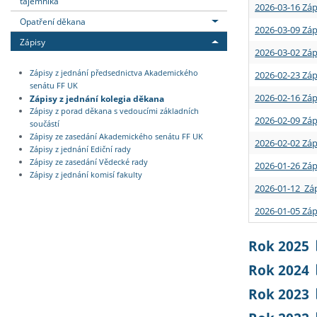
tajemníka
2026-03-16 Záp
Opatření děkana
2026-03-09 Záp
Zápisy
2026-03-02 Záp
Zápisy z jednání předsednictva Akademického
2026-02-23 Záp
senátu FF UK
2026-02-16 Záp
Zápisy z jednání kolegia děkana
Zápisy z porad děkana s vedoucími základních
2026-02-09 Záp
součástí
Zápisy ze zasedání Akademického senátu FF UK
2026-02-02 Záp
Zápisy z jednání Ediční rady
Zápisy ze zasedání Vědecké rady
2026-01-26 Záp
Zápisy z jednání komisí fakulty
2026-01-12 Záp
2026-01-05 Záp
Rok 2025
Rok 2024
Rok 2023