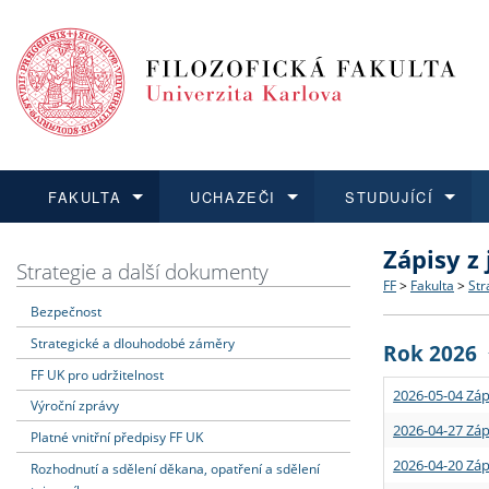
FAKULTA
UCHAZEČI
STUDUJÍCÍ
Zápisy z
FAKULTA
UCHAZEČI
STUDUJÍCÍ
VĚDA A VÝZKUM
ZAHRANIČÍ
Struktura a
Co studova
Bakalářsk
O vědě a 
Aktuální n
Strategie a další dokumenty
FF
>
Fakulta
>
Str
Bezpečnost
Dozvědět se více
Podat přihlášku
Dozvědět se více
Dozvědět se více
Dozvědět se více
Strategie 
Učitelské 
Doktorské
Akademické
Vyjíždějící
Strategické a dlouhodobé záměry
Rok 2026
Podpora a
Informace 
Rigorózní 
Granty a p
Přijíždějíc
FF UK pro udržitelnost
2026-05-04 Záp
Výroční zprávy
Absolventi
Vyjíždějíc
2026-04-27 Záp
Platné vnitřní předpisy FF UK
2026-04-20 Záp
Rozhodnutí a sdělení děkana, opatření a sdělení
Fakultní š