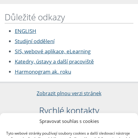
Důležité odkazy
ENGLISH
Studijní oddělení
SIS, webové aplikace, eLearning
Katedry, ústavy a další pracoviště
Harmonogram ak. roku
Zobrazit plnou verzi stránek
Rychlé kontakty
Spravovat souhlas s cookies
Filozofická fakulta
Univerzita Karlova
Tyto webové stránky používají soubory cookies a další sledovací nástroje
nám. Jana Palacha 1/2