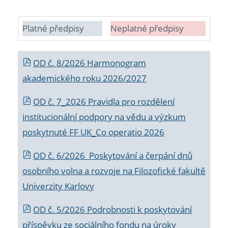
Platné předpisy
Neplatné předpisy
OD č. 8/2026 Harmonogram
akademického roku 2026/2027
OD č. 7_2026 Pravidla pro rozdělení
institucionální podpory na vědu a výzkum
poskytnuté FF UK_Co operatio 2026
OD č. 6/2026 Poskytování a čerpání dnů
osobního volna a rozvoje na Filozofické fakultě
Univerzity Karlovy
OD č. 5/2026 Podrobnosti k poskytování
příspěvku ze sociálního fondu na úroky