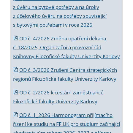
z úvěru na bytové potřeby a na úroky
z účelového úvěru na potřeby související
s bytovými potřebami v roce 2026
OD č. 4/2026 Změna opatření děkana
č. 18/2025, Organizační a provozní řád
Knihovny Filozofické fakulty Univerzity Karlovy
OD č. 3/2026 Zrušení Centra strategických
regionů Filozofické fakulty Univerzity Karlovy
OD č. 2/2026 k
cestám zaměstnanců
Filozofické fakulty Univerzity Karlovy
OD č. 1_2026 Harmonogram přijímacího
řízení ke studiu na FF UK pro studium začínající
akademickým rokem 2026_2027 a příprav