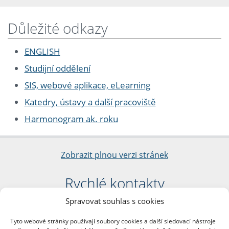
Důležité odkazy
ENGLISH
Studijní oddělení
SIS, webové aplikace, eLearning
Katedry, ústavy a další pracoviště
Harmonogram ak. roku
Zobrazit plnou verzi stránek
Rychlé kontakty
Spravovat souhlas s cookies
Filozofická fakulta
Univerzita Karlova
Tyto webové stránky používají soubory cookies a další sledovací nástroje
nám. Jana Palacha 1/2