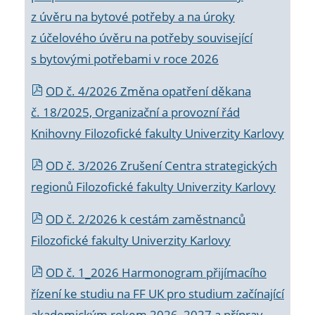
z úvěru na bytové potřeby a na úroky
z účelového úvěru na potřeby související
s bytovými potřebami v roce 2026
OD č. 4/2026 Změna opatření děkana
č. 18/2025, Organizační a provozní řád
Knihovny Filozofické fakulty Univerzity Karlovy
OD č. 3/2026 Zrušení Centra strategických
regionů Filozofické fakulty Univerzity Karlovy
OD č. 2/2026 k
cestám zaměstnanců
Filozofické fakulty Univerzity Karlovy
OD č. 1_2026 Harmonogram přijímacího
řízení ke studiu na FF UK pro studium začínající
akademickým rokem 2026_2027 a příprav