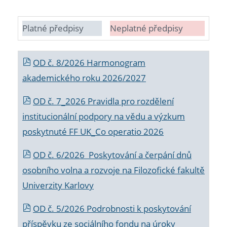
Platné předpisy
Neplatné předpisy
OD č. 8/2026 Harmonogram
akademického roku 2026/2027
OD č. 7_2026 Pravidla pro rozdělení
institucionální podpory na vědu a výzkum
poskytnuté FF UK_Co operatio 2026
OD č. 6/2026 Poskytování a čerpání dnů
osobního volna a rozvoje na Filozofické fakultě
Univerzity Karlovy
OD č. 5/2026 Podrobnosti k poskytování
příspěvku ze sociálního fondu na úroky