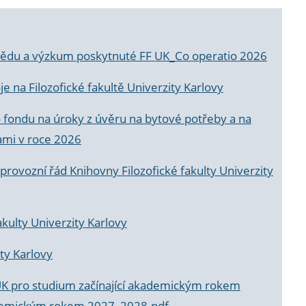
a vědu a výzkum poskytnuté FF UK_Co operatio 2026
 na Filozofické fakultě Univerzity Karlovy
o fondu na úroky z úvěru na bytové potřeby a na
ami v roce 2026
rovozní řád Knihovny Filozofické fakulty Univerzity
akulty Univerzity Karlovy
ty Karlovy
UK pro studium začínající akademickým rokem
akademickým rokem 2027_2028.pdf