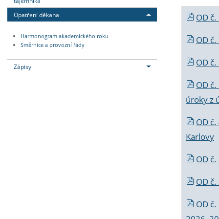
tajemníka
Opatření děkana
OD č.
Harmonogram akademického roku
OD č.
Směrnice a provozní řády
OD č. 
Zápisy
OD č.
úroky z 
OD č.
Karlovy
OD č. 
OD č.
OD č.
2026_202