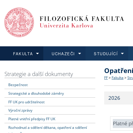
FAKULTA
UCHAZEČI
STUDUJÍCÍ
Opatřen
FAKULTA
UCHAZEČI
STUDUJÍCÍ
VĚDA A VÝZKUM
ZAHRANIČÍ
Struktura a
Co studova
Bakalářsk
O vědě a 
Aktuální n
Strategie a další dokumenty
FF
>
Fakulta
>
Str
Bezpečnost
Dozvědět se více
Podat přihlášku
Dozvědět se více
Dozvědět se více
Dozvědět se více
Strategie 
Učitelské 
Doktorské
Akademické
Vyjíždějící
Strategické a dlouhodobé záměry
2026
Podpora a
Informace 
Rigorózní 
Granty a p
Přijíždějíc
FF UK pro udržitelnost
Výroční zprávy
Absolventi
Vyjíždějíc
Platné vnitřní předpisy FF UK
Platné p
Rozhodnutí a sdělení děkana, opatření a sdělení
Fakultní š