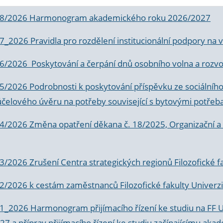
 8/2026 Harmonogram akademického roku 2026/2027
 7_2026 Pravidla pro rozdělení institucionální podpory n
6/2026 Poskytování a čerpání dnů osobního volna a rozvoje
 5/2026 Podrobnosti k poskytování příspěvku ze sociálníh
účelového úvěru na potřeby související s bytovými potřeb
 4/2026 Změna opatření děkana č. 18/2025, Organizační a p
3/2026 Zrušení Centra strategických regionů Filozofické f
 2/2026 k
cestám zaměstnanců Filozofické fakulty Univerzi
 1_2026 Harmonogram přijímacího řízení ke studiu na FF 
7 a příprav přijímacího řízení ke studiu začínajícímu 