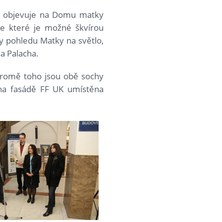
ch objevuje na Domu matky
e které je možné škvírou
y pohledu Matky na světlo,
a Palacha.
 Kromě toho jsou obě sochy
 na fasádě FF UK umístěna