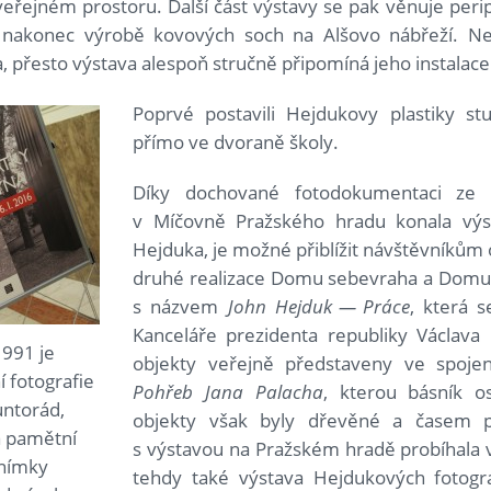
 veřejném prostoru. Další část výstavy se pak věnuje per
 nakonec výrobě kovových soch na Alšovo nábřeží. 
, přesto výstava alespoň stručně připomíná jeho instalace
Poprvé postavili Hejdukovy plastiky stu
přímo ve dvoraně školy.
Díky dochované fotodokumentaci ze 
v Míčovně Pražského hradu konala výs
Hejduka, je možné přiblížit návštěvníkům 
druhé realizace Domu sebevraha a Domu
s názvem
John Hejduk — Práce
, která s
Kanceláře prezidenta republiky Václava
1991 je
objekty veřejně představeny ve spojen
í fotografie
Pohřeb Jana Palacha
, kterou básník 
untorád,
objekty však byly dřevěné a časem p
a pamětní
s výstavou na Pražském hradě probíhala v
snímky
tehdy také výstava Hejdukových fotograf