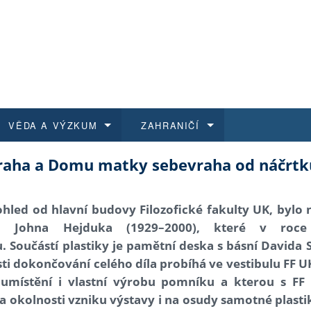
VĚDA A VÝZKUM
ZAHRANIČÍ
aha a Domu matky sebevraha od náčrtku
 historie
t a jak se přihlásit
é a magisterské studium
výzkumu na FF UK
abídky a výběrová řízení
Pro m
Kurzy
Kurzy
Trans
Přijíž
a další dokumenty
studijní programy
 studium
 kvalifikace
 studenti
Kniho
Progr
Studu
Vědec
Mimof
ohled od hlavní budovy Filozofické fakulty UK, bylo 
ta Johna Hejduka (1929–2000), které v roc
 benefity pro zaměstnance
k průběhu přijímacího řízení
řízení
rojekty
í studenti
E-sho
Univer
Podpor
Publi
East 
. Součástí plastiky je pamětní deska s básní Davida
osti dokončování celého díla probíhá ve vestibulu FF
 fakulty
í zaměstnanci
Výběr
 umístění i vlastní výrobu pomníku a kterou s FF
 okolnosti vzniku výstavy i na osudy samotné plasti
koly FF UK
Vydav