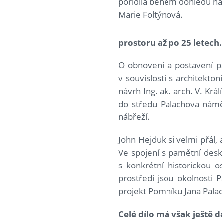
pořídila během dohledu n
Marie Foltýnová.
prostoru až po 25 letech.
O obnovení a postavení p
v souvislosti s architekto
návrh Ing. ak. arch. V. Kr
do středu Palachova náměs
nábřeží.
John Hejduk si velmi přál, 
Ve spojení s pamětní des
s konkrétní historickou 
prostředí jsou okolnosti
projekt Pomníku Jana Pal
Celé dílo má však ještě 