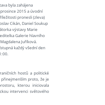
ava byla zahájena
. prosince 2015 a úvodní
říležitosti pronesli (zleva)
roslav Cikán, Daniel Soukup
rátorka výstavy Marie
editelka Galerie hlavního
Magdalena Juříková.
řístupná každý všední den
1:00.
aničních hostů a politické
 přinejmenším proto, že je
storu, kterou iniciovala
ckou intervenci světového