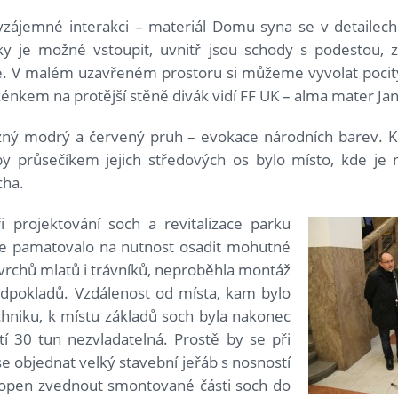
vzájemné interakci – materiál Domu syna se v detaile
 je možné vstoupit, uvnitř jsou schody s podestou, z
e. V malém uzavřeném prostoru si můžeme vyvolat pocit
kénkem na protější stěně divák vidí FF UK – alma mater Jan
razný modrý a červený pruh – evokace národních barev.
y průsečíkem jejich středových os bylo místo, kde je
cha.
i projektování soch a revitalizace parku
 se pamatovalo na nutnost osadit mohutné
vrchů mlatů i trávníků, neproběhla montáž
edpokladů. Vzdálenost od místa, kam bylo
chniku, k místu základů soch byla nakonec
í 30 tun nezvladatelná. Prostě by se při
se objednat velký stavební jeřáb s nosností
chopen zvednout smontované části soch do