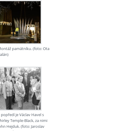
ontáž památníku. (foto: Ota
alán)
 popředí je Václav Havel s
hirley Temple-Black, za nimi
ohn Hejduk. (foto: Jaroslav