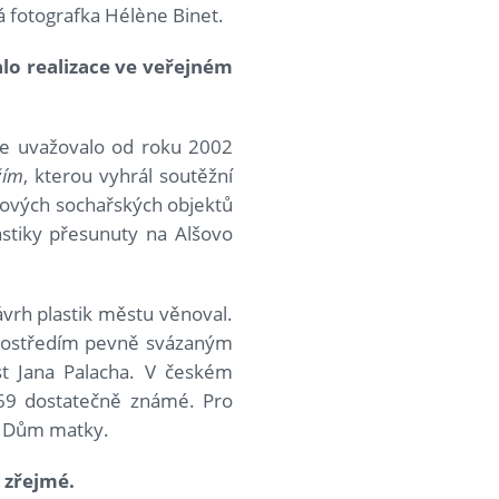
á fotografka Hélène Binet.
lo realizace ve veřejném
ze uvažovalo od roku 2002
žím
, kterou vyhrál soutěžní
árových sochařských objektů
astiky přesunuty na Alšovo
návrh plastik městu věnoval.
prostředím pevně svázaným
st Jana Palacha. V českém
969 dostatečně známé. Pro
a Dům matky.
 zřejmé.