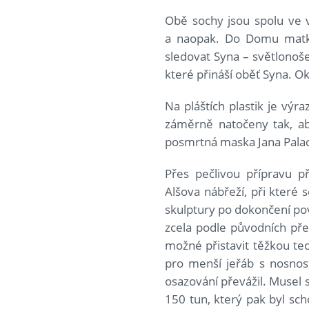
Obě sochy jsou spolu ve 
a naopak. Do Domu matky
sledovat Syna – světlonoš
které přináší oběť Syna. O
Na pláštích plastik je vý
záměrně natočeny tak, ab
posmrtná maska Jana Pala
Přes pečlivou přípravu př
Alšova nábřeží, při které
skulptury po dokončení po
zcela podle původních př
možné přistavit těžkou te
pro menší jeřáb s nosnost
osazování převážil. Musel 
150 tun, který pak byl s