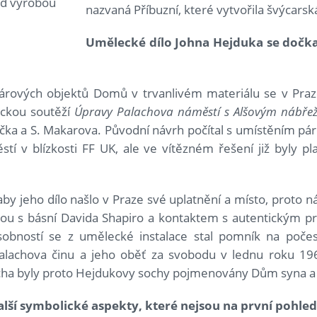
ad výrobou
nazvaná Příbuzní, které vytvořila švýcarsk
Umělecké dílo Johna Hejduka se dočka
árových objektů Domů v trvanlivém materiálu se v Pra
nickou soutěží
Úpravy Palachova náměstí s Alšovým nábře
álíčka a S. Makarova. Původní návrh počítal s umístěním p
tí v blízkosti FF UK, ale ve vítězném řešení již byly pl
aby jeho dílo našlo v Praze své uplatnění a místo, proto 
kou s básní Davida Shapiro a kontaktem s autentickým 
osobností se z umělecké instalace stal pomník na poče
 Palachova činu a jeho oběť za svobodu v lednu roku 1
acha byly proto Hejdukovy sochy pojmenovány Dům syna 
další symbolické aspekty, které nejsou na první pohled