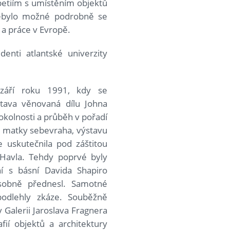
ipetiím s umístěním objektů
Nebylo možné podrobně se
 a práce v Evropě.
denti atlantské univerzity
září roku 1991, kdy se
tava věnovaná dílu Johna
okolnosti a průběh v pořadí
 matky sebevraha, výstavu
e uskutečnila pod záštitou
 Havla. Tehdy poprvé byly
í s básní Davida Shapiro
osobně přednesl. Samotné
odlehly zkáze. Souběžně
 Galerii Jaroslava Fragnera
ií objektů a architektury