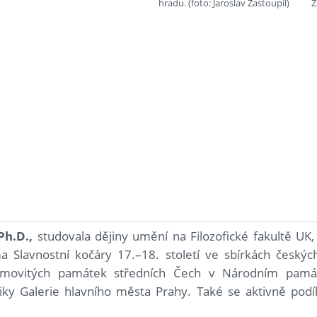
hradu. (foto: Jaroslav Zastoupil)
Z
Ph.D.,
studovala dějiny umění na Filozofické fakultě UK,
 Slavnostní kočáry 17.–18. století ve sbírkách českých 
 movitých památek středních Čech v Národním pamá
iky Galerie hlavního města Prahy. Také se aktivně podí