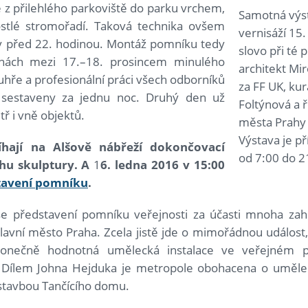
 z přilehlého parkoviště do parku vrchem,
Samotná výst
ostlé stromořadí. Taková technika ovšem
vernisáží 15
hy před 22. hodinou. Montáž pomníku tedy
slovo při té p
inách mezi 17.–18. prosincem minulého
architekt Mi
uhře a profesionální práci všech odborníků
za FF UK, ku
sestaveny za jednu noc. Druhý den už
Foltýnová a ř
ř i vně objektů.
města Prahy 
Výstava je p
hají na Alšově nábřeží dokončovací
od 7:00 do 2
chu skulptury. A
1
6. ledna 2016 v 15:00
tavení pomníku
.
íše představení pomníku veřejnosti za účasti mnoha zahr
lavní město Praha. Zcela jistě jde o mimořádnou událost,
onečně hodnotná umělecká instalace ve veřejném pro
. Dílem Johna Hejduka je metropole obohacena o uměle
stavbou Tančícího domu.