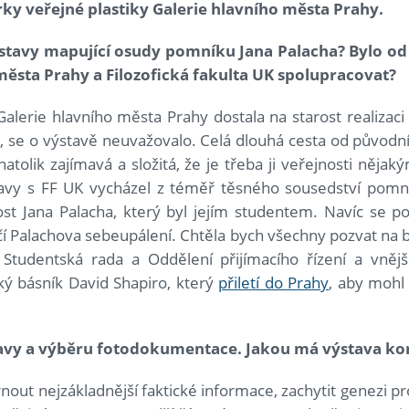
ky veřejné plastiky Galerie hlavního města Prahy.
ýstavy mapující osudy pomníku Jana Palacha? Bylo od
ěsta Prahy a Filozofická fakulta UK spolupracovat?
alerie hlavního města Prahy dostala na starost realizac
, se o výstavě neuvažovalo. Celá dlouhá cesta od původ
 natolik zajímavá a složitá, že je třeba ji veřejnosti něj
stavy s FF UK vycházel z téměř těsného sousedství pom
st Jana Palacha, který byl jejím studentem. Navíc se 
čí Palachova sebeupálení. Chtěla bych všechny pozvat na 
a Studentská rada a Oddělení přijímacího řízení a vněj
ký básník David Shapiro, který
přiletí do Prahy
, aby mohl
tavy a výběru fotodokumentace. Jakou má výstava ko
rnout nejzákladnější faktické informace, zachytit genezi