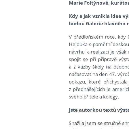
Marie Foltýnové, kurátor
Kdy a jak vznikla idea v
budou Galerie hlavního m
V předloňském roce, kdy G
Hejduka s pamětní deskou
návrhu k realizaci je však
spojit se při přípravě vý
a z vazby školy na osobno
načasovat na den 47. výro
odkazu, které přichystal
z přednášejících je americ
svého přítele a kolegy.
Jste autorkou textů výs
Snažila jsem se stručně sh