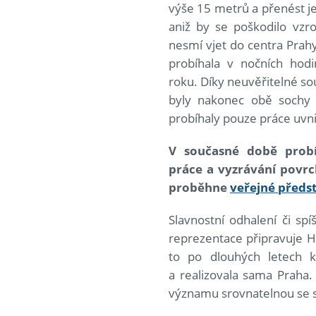
výše 15 metrů a přenést je
aniž by se poškodilo vzr
nesmí vjet do centra Pra
probíhala v nočních hod
roku. Díky neuvěřitelné so
byly nakonec obě sochy 
probíhaly pouze práce uvnit
V současné době probí
práce a vyzrávání povr
proběhne
veřejné předs
Slavnostní odhalení či sp
reprezentace připravuje H
to po dlouhých letech k
a realizovala sama Praha
významu srovnatelnou se 