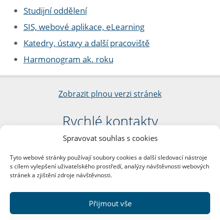
Studijní oddělení
SIS, webové aplikace, eLearning
Katedry, ústavy a další pracoviště
Harmonogram ak. roku
Zobrazit plnou verzi stránek
Rychlé kontakty
Spravovat souhlas s cookies
Filozofická fakulta
Univerzita Karlova
Tyto webové stránky používají soubory cookies a další sledovací nástroje
nám. Jana Palacha 1/2
s cílem vylepšení uživatelského prostředí, analýzy návštěvnosti webových
116 38 Praha 1
stránek a zjištění zdroje návštěvnosti.
IČO: 00216208
DIČ: CZ00216208
Přijmout vše
Další kontakty