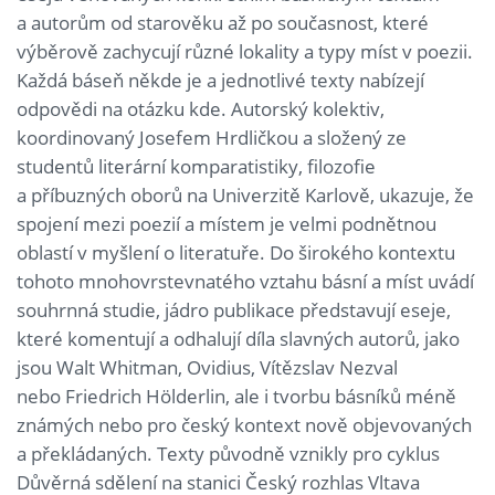
a autorům od starověku až po současnost, které
výběrově zachycují různé lokality a typy míst v poezii.
Každá báseň někde je a jednotlivé texty nabízejí
odpovědi na otázku kde. Autorský kolektiv,
koordinovaný Josefem Hrdličkou a složený ze
studentů literární komparatistiky, filozofie
a příbuzných oborů na Univerzitě Karlově, ukazuje, že
spojení mezi poezií a místem je velmi podnětnou
oblastí v myšlení o literatuře. Do širokého kontextu
tohoto mnohovrstevnatého vztahu básní a míst uvádí
souhrnná studie, jádro publikace představují eseje,
které komentují a odhalují díla slavných autorů, jako
jsou Walt Whitman, Ovidius, Vítězslav Nezval
nebo Friedrich Hölderlin, ale i tvorbu básníků méně
známých nebo pro český kontext nově objevovaných
a překládaných. Texty původně vznikly pro cyklus
Důvěrná sdělení na stanici Český rozhlas Vltava