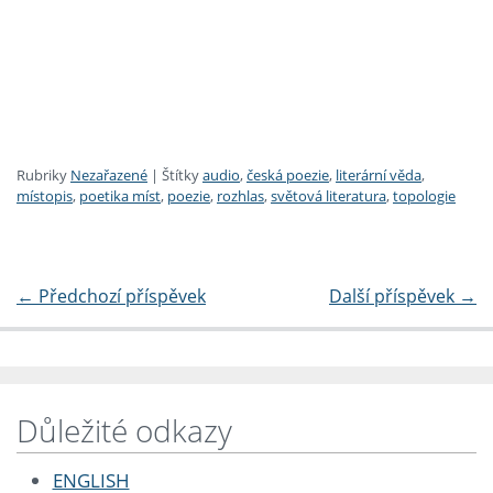
Rubriky
Nezařazené
|
Štítky
audio
,
česká poezie
,
literární věda
,
místopis
,
poetika míst
,
poezie
,
rozhlas
,
světová literatura
,
topologie
←
Předchozí příspěvek
Další příspěvek
→
Důležité odkazy
ENGLISH