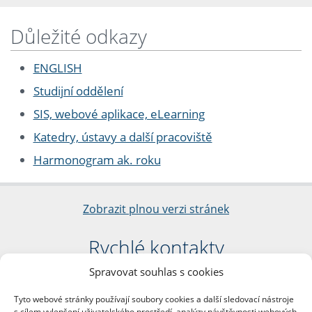
Důležité odkazy
ENGLISH
Studijní oddělení
SIS, webové aplikace, eLearning
Katedry, ústavy a další pracoviště
Harmonogram ak. roku
Zobrazit plnou verzi stránek
Rychlé kontakty
Spravovat souhlas s cookies
Filozofická fakulta
Univerzita Karlova
Tyto webové stránky používají soubory cookies a další sledovací nástroje
nám. Jana Palacha 1/2
s cílem vylepšení uživatelského prostředí, analýzy návštěvnosti webových