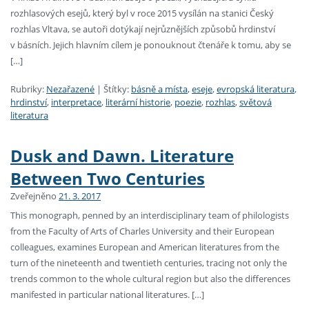
rozhlasových esejů, který byl v roce 2015 vysílán na stanici Český
rozhlas Vltava, se autoři dotýkají nejrůznějších způsobů hrdinství
v básních. Jejich hlavním cílem je ponouknout čtenáře k tomu, aby se
[…]
Rubriky:
Nezařazené
|
Štítky:
básně a místa
,
eseje
,
evropská literatura
,
hrdinství
,
interpretace
,
literární historie
,
poezie
,
rozhlas
,
světová
literatura
Dusk and Dawn. Literature
Between Two Centuries
Zveřejněno
21. 3. 2017
This monograph, penned by an interdisciplinary team of philologists
from the Faculty of Arts of Charles University and their European
colleagues, examines European and American literatures from the
turn of the nineteenth and twentieth centuries, tracing not only the
trends common to the whole cultural region but also the differences
manifested in particular national literatures. […]