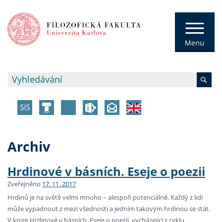
Archiv
Hrdinové v básních. Eseje o poezii
Zveřejněno
17. 11. 2017
Hrdinů je na světě velmi mnoho – alespoň potenciálně. Každý z lidí
může vypadnout z mezí všednosti a jedním takovým hrdinou se stát.
V knize Hrdinové v básních. Eseje o poezii, vycházející z cyklu