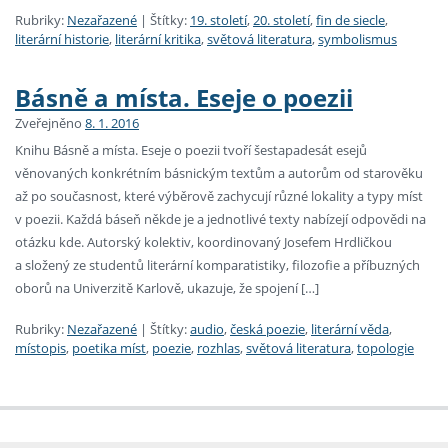
Rubriky:
Nezařazené
|
Štítky:
19. století
,
20. století
,
fin de siecle
,
literární historie
,
literární kritika
,
světová literatura
,
symbolismus
Básně a místa. Eseje o poezii
Zveřejněno
8. 1. 2016
Knihu Básně a místa. Eseje o poezii tvoří šestapadesát esejů
věnovaných konkrétním básnickým textům a autorům od starověku
až po současnost, které výběrově zachycují různé lokality a typy míst
v poezii. Každá báseň někde je a jednotlivé texty nabízejí odpovědi na
otázku kde. Autorský kolektiv, koordinovaný Josefem Hrdličkou
a složený ze studentů literární komparatistiky, filozofie a příbuzných
oborů na Univerzitě Karlově, ukazuje, že spojení […]
Rubriky:
Nezařazené
|
Štítky:
audio
,
česká poezie
,
literární věda
,
místopis
,
poetika míst
,
poezie
,
rozhlas
,
světová literatura
,
topologie