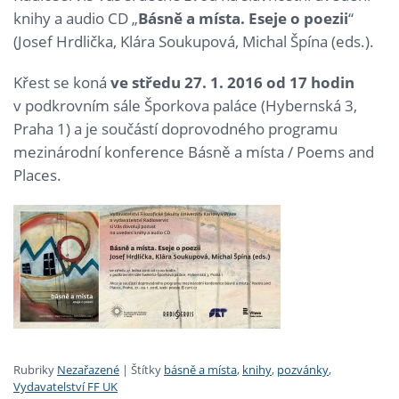
knihy a audio CD „
Básně a místa. Eseje o poezii
“
(Josef Hrdlička, Klára Soukupová, Michal Špína (eds.).
Křest se koná
ve středu 27. 1. 2016 od 17 hodin
v podkrovním sále Šporkova paláce (Hybernská 3,
Praha 1)
a je součástí doprovodného programu
mezinárodní konference Básně a místa / Poems and
Places.
Rubriky
Nezařazené
|
Štítky
básně a místa
,
knihy
,
pozvánky
,
Vydavatelství FF UK