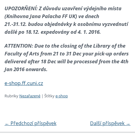
UPOZORŇENÍ: Z důvodu uzavření výdejního místa
(Knihovna Jana Palacha FF UK) ve dnech
21.-31.12. budou objednávky k osobnímu vyzvednutí
došlé po 18.12. expedovány od 4. 1. 2016.
ATTENTION: D
ue to the closing of the Library of the
Faculty of Arts from 21 to 31 Dec y
our pick-up orders
delivered after 18 Dec will be processed from the 4th
Jan 2016 onwards.
e-shop.ff.cuni.cz
Rubriky
Nezařazené
|
Štítky
e-shop
←
Předchozí příspěvek
Další příspěvek
→