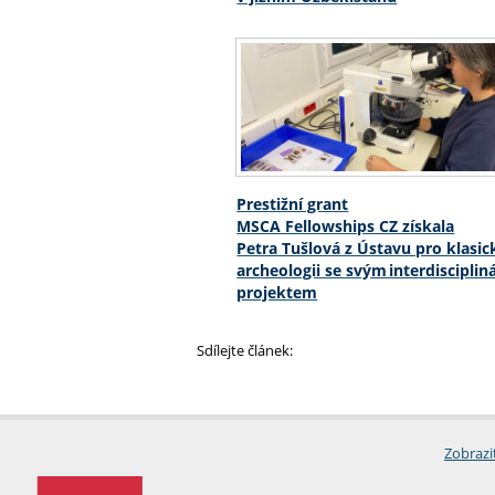
Prestižní grant
MSCA Fellowships CZ získala
Petra Tušlová z Ústavu pro klasi
archeologii se svým interdiscipli
projektem
Sdílejte článek:
Zobrazi