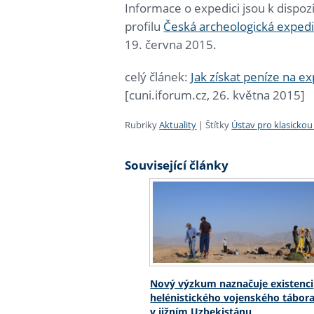
Informace o expedici jsou k dispoz
profilu
Česká archeologická expedi
19. června 2015.
celý článek:
Jak získat peníze na ex
[cuni.iforum.cz, 26. května 2015]
Rubriky
Aktuality
|
Štítky
Ústav pro klasickou
Související články
Nový výzkum naznačuje existenci
helénistického vojenského tábor
v jižním Uzbekistánu