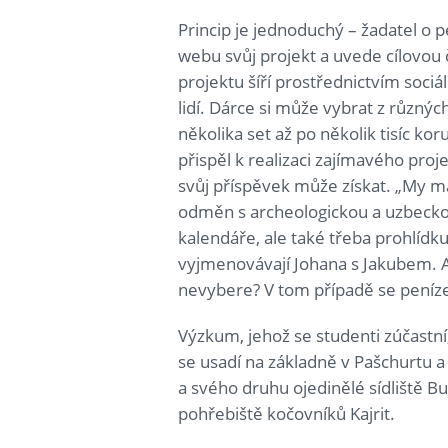
Princip je jednoduchý – žadatel o
webu svůj projekt a uvede cílovou
projektu šíří prostřednictvím sociá
lidí. Dárce si může vybrat z různý
několika set až po několik tisíc k
přispěl k realizaci zajímavého proje
svůj příspěvek může získat. „My 
odměn s archeologickou a uzbeckou t
kalendáře, ale také třeba prohlídku
vyjmenovávají Johana s Jakubem. A 
nevybere? V tom případě se peníze
Výzkum, jehož se studenti zúčastní
se usadí na základně v Pašchurtu
a svého druhu ojedinělé sídliště 
pohřebiště kočovníků Kajrit.