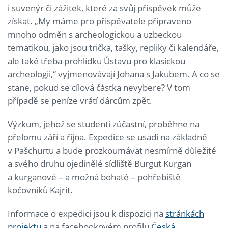
i suvenýr či zážitek, které za svůj příspěvek může
získat. „My máme pro přispěvatele připraveno
mnoho odměn s archeologickou a uzbeckou
tematikou, jako jsou trička, tašky, repliky či kalendáře,
ale také třeba prohlídku Ústavu pro klasickou
archeologii,“ vyjmenovávají Johana s Jakubem. A co se
stane, pokud se cílová částka nevybere? V tom
případě se peníze vrátí dárcům zpět.
Výzkum, jehož se studenti zúčastní, proběhne na
přelomu září a října. Expedice se usadí na základně
v Pašchurtu a bude prozkoumávat nesmírně důležité
a svého druhu ojedinělé sídliště Burgut Kurgan
a kurganové – a možná bohaté – pohřebiště
kočovníků Kajrit.
Informace o expedici jsou k dispozici na
stránkách
projektu
a na facebookovém profilu
Česká