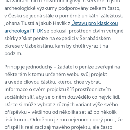
Na zahraničních crowdfundingových serverech jsou
archeologické výzkumy podporovány celkem často,
v Česku se jedná stále o poměrně unikátní záležitost.
Johana Tlustá a Jakub Havlík z
Ústavu pro klasickou
archeologii FF UK
se pokusili prostřednictvím veřejné
sbírky získat peníze na expedici v Šerabádském
okrese v Uzbekistánu, kam by chtěli vyrazit na
podzim.
Princip je jednoduchý – žadatel o peníze zveřejní na
některém k tomu určeném webu svůj projekt
a uvede cílovou částku, kterou chce vybrat.
Informace o svém projektu šíří prostřednictvím
sociálních sítí, aby se o něm dozvědělo co nejvíc lidí.
Dárce si může vybrat z různých variant výše svého
příspěvku – většinou od několika set až po několik
tisíc korun. Odměnou je mu nejenom dobrý pocit, že
přispěl k realizaci zajímavého projektu, ale často