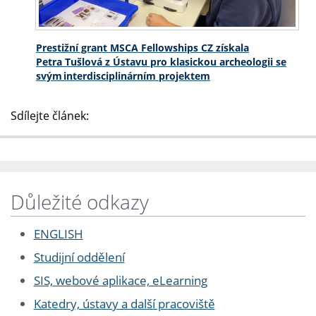
Prestižní grant MSCA Fellowships CZ získala
Petra Tušlová z Ústavu pro klasickou archeologii se
svým interdisciplinárním projektem
Sdílejte článek:
Důležité odkazy
ENGLISH
Studijní oddělení
SIS, webové aplikace, eLearning
Katedry, ústavy a další pracoviště