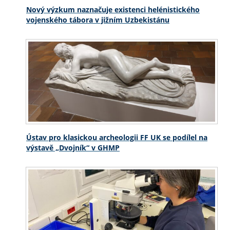
Nový výzkum naznačuje existenci helénistického
vojenského tábora v jižním Uzbekistánu
Ústav pro klasickou archeologii FF UK se podílel na
výstavě „Dvojník“ v GHMP