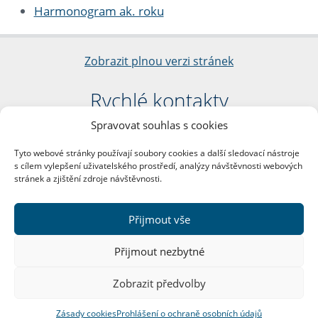
Harmonogram ak. roku
Zobrazit plnou verzi stránek
Rychlé kontakty
Spravovat souhlas s cookies
Filozofická fakulta
Univerzita Karlova
Tyto webové stránky používají soubory cookies a další sledovací nástroje
nám. Jana Palacha 1/2
s cílem vylepšení uživatelského prostředí, analýzy návštěvnosti webových
116 38 Praha 1
stránek a zjištění zdroje návštěvnosti.
IČO: 00216208
DIČ: CZ00216208
Přijmout vše
Další kontakty
Přijmout nezbytné
Podatelna
Zobrazit předvolby
Zásady cookies
Prohlášení o ochraně osobních údajů