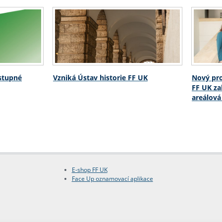
ostupné
Vzniká Ústav historie FF UK
Nový pro
FF UK za
areálová
E-shop FF UK
Face Up oznamovací aplikace