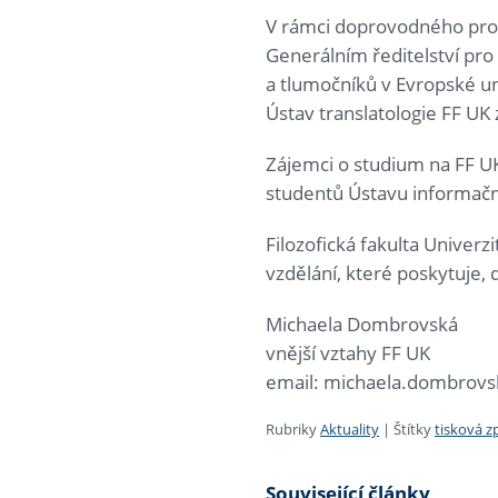
V rámci doprovodného prog
Generálním ředitelství pro
a tlumočníků v Evropské un
Ústav translatologie FF UK 
Zájemci o studium na FF U
studentů Ústavu informační
Filozofická fakulta Univerzi
vzdělání, které poskytuje,
Michaela Dombrovská
vnější vztahy FF UK
email: michaela.dombrovs
Rubriky
Aktuality
|
Štítky
tisková z
Související články