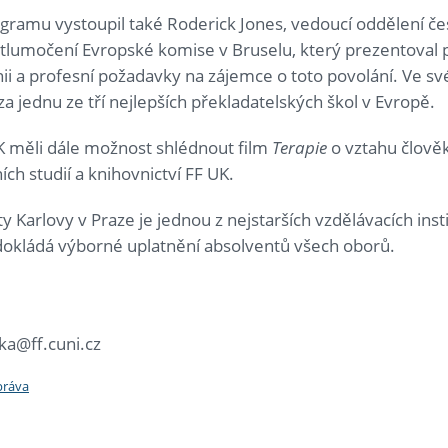
ramu vystoupil také Roderick Jones, vedoucí oddělení če
 tlumočení Evropské komise v Bruselu, který prezentoval 
ii a profesní požadavky na zájemce o toto povolání. Ve s
za jednu ze tří nejlepších překladatelských škol v Evropě.
K měli dále možnost shlédnout film
Terapie
o vztahu člověk
ch studií a knihovnictví FF UK.
ty Karlovy v Praze je jednou z nejstarších vzdělávacích insti
 dokládá výborné uplatnění absolventů všech oborů.
ka@ff.cuni.cz
práva