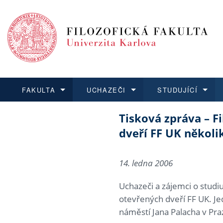
FAKULTA
UCHAZEČI
STUDUJÍCÍ
Tisková zpráva – F
FAKULTA
UCHAZEČI
STUDUJÍCÍ
VĚDA A VÝZKUM
ZAHRANIČÍ
Struktura a
Co studova
Bakalářsk
O vědě a 
Aktuální n
dveří FF UK několik
Dozvědět se více
Podat přihlášku
Dozvědět se více
Dozvědět se více
Dozvědět se více
Strategie 
Učitelské 
Doktorské
Akademické
Vyjíždějící
14. ledna 2006
Podpora a
Informace 
Rigorózní 
Granty a p
Přijíždějíc
Uchazeči a zájemci o stud
Absolventi
Vyjíždějíc
otevřených dveří FF UK. Je
náměstí Jana Palacha v Pra
Fakultní š