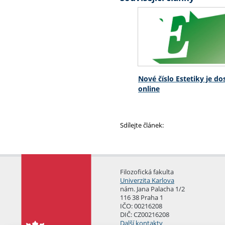
Nové číslo Estetiky je d
online
Sdílejte článek:
Filozofická fakulta
Univerzita Karlova
nám. Jana Palacha 1/2
116 38 Praha 1
IČO: 00216208
DIČ: CZ00216208
Další kontakty