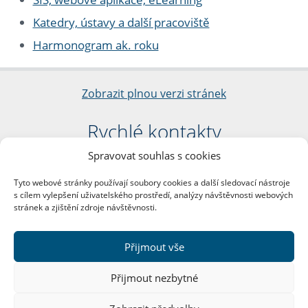
Katedry, ústavy a další pracoviště
Harmonogram ak. roku
Zobrazit plnou verzi stránek
Rychlé kontakty
Spravovat souhlas s cookies
Filozofická fakulta
Univerzita Karlova
Tyto webové stránky používají soubory cookies a další sledovací nástroje
nám. Jana Palacha 1/2
s cílem vylepšení uživatelského prostředí, analýzy návštěvnosti webových
116 38 Praha 1
stránek a zjištění zdroje návštěvnosti.
IČO: 00216208
DIČ: CZ00216208
Přijmout vše
Další kontakty
Přijmout nezbytné
Podatelna