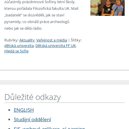
zúčastnily prázdninové Sofiiny letní školy,
kterou pořádala Filozofická fakulta UK. Malí
„badatelé“ se dozvěděli, jak se staví
pyramidy, co obnáší práce archeologů
nebo jak se dělá rádio.
Rubriky:
Aktuality
,
Veřejnost a média
|
Štítky:
dětská univerzita
,
Dětská univerzita FF UK
,
Hledá se Sofie
Důležité odkazy
ENGLISH
Studijní oddělení
SIS, webové aplikace, eLearning