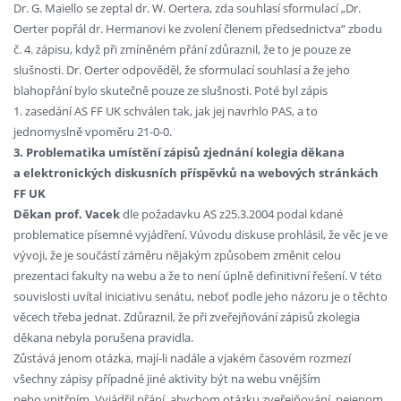
Dr. G. Maiello se zeptal dr. W. Oertera, zda souhlasí sformulací „Dr.
Oerter popřál dr. Hermanovi ke zvolení členem předsednictva“ zbodu
č. 4. zápisu, když při zmíněném přání zdůraznil, že to je pouze ze
slušnosti. Dr. Oerter odpověděl, že sformulací souhlasí a že jeho
blahopřání bylo skutečně pouze ze slušnosti. Poté byl zápis
1. zasedání AS FF UK schválen tak, jak jej navrhlo PAS, a to
jednomyslně vpoměru 21-0-0.
3. Problematika umístění zápisů zjednání kolegia děkana
a elektronických diskusních příspěvků na webových stránkách
FF UK
Děkan prof. Vacek
dle požadavku AS z25.3.2004 podal kdané
problematice písemné vyjádření. Vúvodu diskuse prohlásil, že věc je ve
vývoji, že je součástí záměru nějakým způsobem změnit celou
prezentaci fakulty na webu a že to není úplně definitivní řešení. V této
souvislosti uvítal iniciativu senátu, neboť podle jeho názoru je o těchto
věcech třeba jednat. Zdůraznil, že při zveřejňování zápisů zkolegia
děkana nebyla porušena pravidla.
Zůstává jenom otázka, mají-li nadále a vjakém časovém rozmezí
všechny zápisy případné jiné aktivity být na webu vnějším
nebo vnitřním. Vyjádřil přání, abychom otázku zveřejňování, nejenom