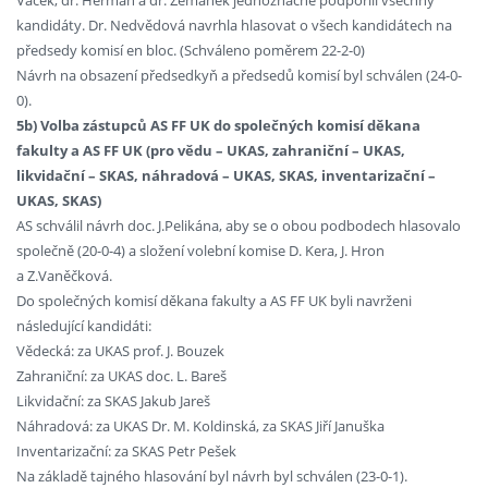
Vacek, dr. Herman a dr. Zemánek jednoznačně podpořili všechny
kandidáty. Dr. Nedvědová navrhla hlasovat o všech kandidátech na
předsedy komisí en bloc. (Schváleno poměrem 22-2-0)
Návrh na obsazení předsedkyň a předsedů komisí byl schválen (24-0-
0).
5b) Volba zástupců AS FF UK do společných komisí děkana
fakulty a AS FF UK (pro vědu – UKAS, zahraniční – UKAS,
likvidační – SKAS, náhradová – UKAS, SKAS, inventarizační –
UKAS, SKAS)
AS schválil návrh doc. J.Pelikána, aby se o obou podbodech hlasovalo
společně (20-0-4) a složení volební komise D. Kera, J. Hron
a Z.Vaněčková.
Do společných komisí děkana fakulty a AS FF UK byli navrženi
následující kandidáti:
Vědecká: za UKAS prof. J. Bouzek
Zahraniční: za UKAS doc. L. Bareš
Likvidační: za SKAS Jakub Jareš
Náhradová: za UKAS Dr. M. Koldinská, za SKAS Jiří Januška
Inventarizační: za SKAS Petr Pešek
Na základě tajného hlasování byl návrh byl schválen (23-0-1).