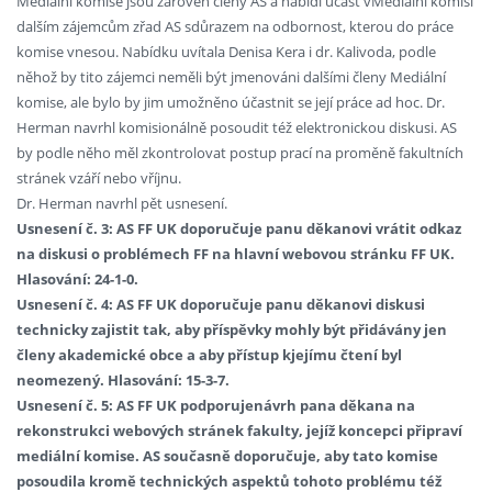
Mediální komise jsou zároveň členy AS a nabídl účast vMediální komisi
dalším zájemcům zřad AS sdůrazem na odbornost, kterou do práce
komise vnesou. Nabídku uvítala Denisa Kera i dr. Kalivoda, podle
něhož by tito zájemci neměli být jmenováni dalšími členy Mediální
komise, ale bylo by jim umožněno účastnit se její práce ad hoc. Dr.
Herman navrhl komisionálně posoudit též elektronickou diskusi. AS
by podle něho měl zkontrolovat postup prací na proměně fakultních
stránek vzáří nebo vříjnu.
Dr. Herman navrhl pět usnesení.
Usnesení č. 3: AS FF UK doporučuje panu děkanovi vrátit odkaz
na diskusi o problémech FF na hlavní webovou stránku FF UK.
Hlasování: 24-1-0.
Usnesení č. 4: AS FF UK doporučuje panu děkanovi diskusi
technicky zajistit tak, aby příspěvky mohly být přidávány jen
členy akademické obce a aby přístup kjejímu čtení byl
neomezený. Hlasování: 15-3-7.
Usnesení č. 5: AS FF UK podporujenávrh pana děkana na
rekonstrukci webových stránek fakulty, jejíž koncepci připraví
mediální komise. AS současně doporučuje, aby tato komise
posoudila kromě technických aspektů tohoto problému též