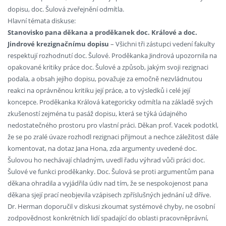
dopisu, doc. Šulová zveřejnění odmítla.
Hlavní témata diskuse:
Stanovisko pana děkana a proděkanek doc. Králové a doc.
Jindrové krezignačnímu dopisu
– Všichni tři zástupci vedení fakulty
respektují rozhodnutí doc. Šulové. Proděkanka Jindrová upozornila na
opakované kritiky práce doc. Šulové a způsob, jakým svoji rezignaci
podala, a obsah jejího dopisu, považuje za emočně nezvládnutou
reakci na oprávněnou kritiku její práce, a to výsledků i celé její
koncepce. Proděkanka Králová kategoricky odmítla na základě svých
zkušeností zejména tu pasáž dopisu, která se týká údajného
nedostatečného prostoru pro vlastní práci. Děkan prof. Vacek podotkl,
že se po zralé úvaze rozhodl rezignaci přijmout a nechce záležitost dále
komentovat, na dotaz Jana Hona, zda argumenty uvedené doc.
Šulovou ho nechávají chladným, uvedl řadu výhrad vůči práci doc.
Šulové ve funkci proděkanky. Doc. Šulová se proti argumentům pana
děkana ohradila a vyjádřila údiv nad tím, že se nespokojenost pana
děkana sjejí prací neobjevila vzápisech zpříslušných jednání už dříve.
Dr. Herman doporučil v diskusi zkoumat systémové chyby, ne osobní
zodpovědnost konkrétních lidí spadající do oblasti pracovněprávní,