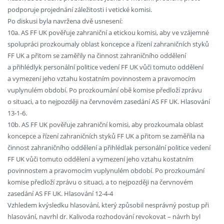
podporuje projednání záležitosti i vetické komisi.
Po diskusi byla navržena dvě usnesení:
10a. AS FF UK pověřuje zahraniční a etickou komisi, aby ve vzájemné
spolupráci prozkoumaly oblast koncepce a řízení zahraničních styků
FF UK a přitom se zaměřily na činnost zahraničního oddělení
a přihlédlyk personální politice vedení FF UK vůči tomuto oddělení
a vymezení jeho vztahu kostatním povinnostem a pravomocím
vuplynulém období. Po prozkoumání obě komise předloží zprávu
o situaci, a to nejpozději na červnovém zasedání AS FF UK. Hlasování
13-1-6.
10b. AS FF UK pověřuje zahraniční komisi, aby prozkoumala oblast
koncepce a řízení zahraničních styků FF UK a přitom se zaměřila na
činnost zahraničního oddělení a přihlédlak personální politice vedení
FF UK vůči tomuto oddělení a vymezení jeho vztahu kostatním
povinnostem a pravomocím vuplynulém období. Po prozkoumání
komise předloží zprávu o situaci, a to nejpozději na červnovém
zasedání AS FF UK. Hlasování 12-4-4
Vzhledem kvýsledku hlasování, který způsobil nesprávný postup při
hlasování, navrhl dr. Kalivoda rozhodování revokovat – návrh byl