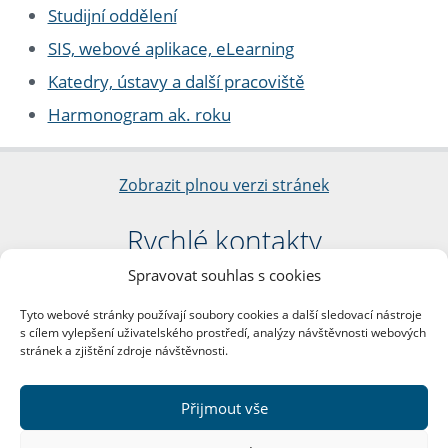
Studijní oddělení
SIS, webové aplikace, eLearning
Katedry, ústavy a další pracoviště
Harmonogram ak. roku
Zobrazit plnou verzi stránek
Rychlé kontakty
Spravovat souhlas s cookies
Filozofická fakulta
Univerzita Karlova
Tyto webové stránky používají soubory cookies a další sledovací nástroje
nám. Jana Palacha 1/2
s cílem vylepšení uživatelského prostředí, analýzy návštěvnosti webových
116 38 Praha 1
stránek a zjištění zdroje návštěvnosti.
IČO: 00216208
DIČ: CZ00216208
Přijmout vše
Další kontakty