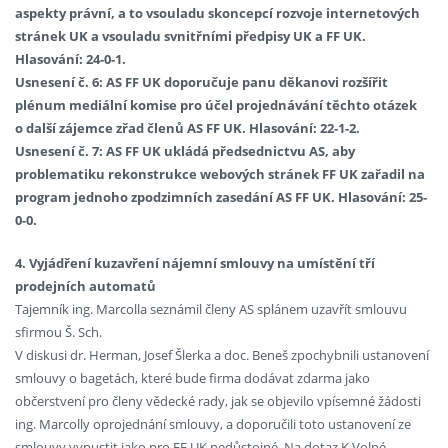
aspekty právní, a to vsouladu skoncepcí rozvoje internetových
stránek UK a vsouladu svnitřními předpisy UK a FF UK.
Hlasování: 24-0-1.
Usnesení č. 6: AS FF UK doporučuje panu děkanovi rozšířit
plénum mediální komise pro účel projednávání těchto otázek
o další zájemce zřad členů AS FF UK. Hlasování: 22-1-2.
Usnesení č. 7: AS FF UK ukládá předsednictvu AS, aby
problematiku rekonstrukce webových stránek FF UK zařadil na
program jednoho zpodzimních zasedání AS FF UK. Hlasování: 25-
0-0.
4. Vyjádření kuzavření nájemní smlouvy na umístění tří
prodejních automatů
Tajemník ing. Marcolla seznámil členy AS splánem uzavřít smlouvu
sfirmou Š. Sch.
V diskusi dr. Herman, Josef Šlerka a doc. Beneš zpochybnili ustanovení
smlouvy o bagetách, které bude firma dodávat zdarma jako
občerstvení pro členy vědecké rady, jak se objevilo vpísemné žádosti
ing. Marcolly oprojednání smlouvy, a doporučili toto ustanovení ze
smlouvy vypustit jako pro FF UK nedůstojné. Na dotaz K.Volné