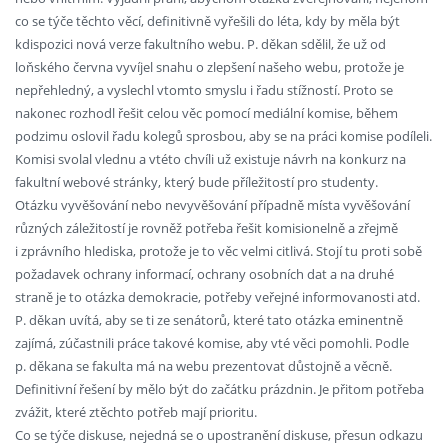
co se týče těchto věcí, definitivně vyřešili do léta, kdy by měla být
kdispozici nová verze fakultního webu. P. děkan sdělil, že už od
loňského června vyvíjel snahu o zlepšení našeho webu, protože je
nepřehledný, a vyslechl vtomto smyslu i řadu stížností. Proto se
nakonec rozhodl řešit celou věc pomocí mediální komise, během
podzimu oslovil řadu kolegů sprosbou, aby se na práci komise podíleli.
Komisi svolal vlednu a vtéto chvíli už existuje návrh na konkurz na
fakultní webové stránky, který bude příležitostí pro studenty.
Otázku vyvěšování nebo nevyvěšování případně místa vyvěšování
různých záležitostí je rovněž potřeba řešit komisionelně a zřejmě
i zprávního hlediska, protože je to věc velmi citlivá. Stojí tu proti sobě
požadavek ochrany informací, ochrany osobních dat a na druhé
straně je to otázka demokracie, potřeby veřejné informovanosti atd.
P. děkan uvítá, aby se ti ze senátorů, které tato otázka eminentně
zajímá, zúčastnili práce takové komise, aby vté věci pomohli. Podle
p. děkana se fakulta má na webu prezentovat důstojně a věcně.
Definitivní řešení by mělo být do začátku prázdnin. Je přitom potřeba
zvážit, které ztěchto potřeb mají prioritu.
Co se týče diskuse, nejedná se o upostranění diskuse, přesun odkazu