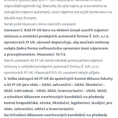
odpověděl tajemník ing. Marcolla, že výše nájmu je srovnatelná se
stávajícími nájemci automatů, nový nájemce má zvýšit konkurenci na
fakultě mezi firmami.
Senát poté hlasoval o dvou návrzích usnesení:
Usnesení č. 8:AS FF UK bere na vědomí úmysl uzavřít nájemní
smlouvu o umístění prodejních automatů firmou Š. Sch. s.r.o.
vprostorách FF UK, zároveň doporučuje, aby součástí smlouvy
nebyla žádná forma nefinančního vyrovnání mezi nájemcem
a pronajímatelem. Hlasování: 15-7-3.
Návrh usnesení: AS FF UK nemá námitek protiuzavření nájemní
smlouvy o umístění prodejních automatů firmou Š. Sch. s.r.o.
vprostorách FF UK. Hlasování10-5-10, usnesení nebylo přijato.
5. Volba zástupců AS FF UK do společných komisí děkana fakulty
a AS FF UK (pro vědu – UKAS, zahraniční – UKAS, likvidační –
SKAS, náhradová – UKAS, SKAS, inventarizační – UKAS, SKAS)
a schválení děkanem navrhnutých kandidátů na předsedy
komisí hospodářské, etické, likvidační, legislativní, studijní, pro
vědu, zahraniční, ediční a inventarizační
5a) Schválení děkanem navrhnutých kandidátů na předsedy