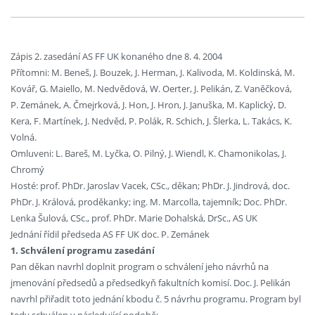
Zápis 2. zasedání AS FF UK konaného dne 8. 4. 2004
Přítomni: M. Beneš, J. Bouzek, J. Herman, J. Kalivoda, M. Koldinská, M.
Kovář, G. Maiello, M. Nedvědová, W. Oerter, J. Pelikán, Z. Vaněčková,
P. Zemánek, A. Čmejrková, J. Hon, J. Hron, J. Januška, M. Kaplický, D.
Kera, F. Martínek, J. Nedvěd, P. Polák, R. Schich, J. Šlerka, L. Takács, K.
Volná.
Omluveni: L. Bareš, M. Lyčka, O. Pilný, J. Wiendl, K. Chamonikolas, J.
Chromý
Hosté: prof. PhDr. Jaroslav Vacek, CSc., děkan; PhDr. J. Jindrová, doc.
PhDr. J. Králová, proděkanky; ing. M. Marcolla, tajemník; Doc. PhDr.
Lenka Šulová, CSc., prof. PhDr. Marie Dohalská, DrSc., AS UK
Jednání řídil předseda AS FF UK doc. P. Zemánek
1. Schválení programu zasedání
Pan děkan navrhl doplnit program o schválení jeho návrhů na
jmenování předsedů a předsedkyň fakultních komisí. Doc. J. Pelikán
navrhl přiřadit toto jednání kbodu č. 5 návrhu programu. Program byl