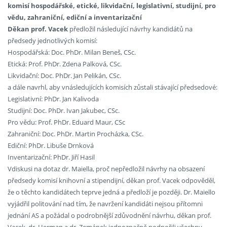
komisí hospodářské, etické, likvidační, legislativní, studijní, pro
vědu, zahraniční, ediční a inventarizační
Děkan prof. Vacek
předložil následující návrhy kandidátů na
předsedy jednotlivých komisí:
Hospodářská: Doc. PhDr. Milan Beneš, CSc.
Etická: Prof. PhDr. Zdena Palková, CSc.
Likvidační: Doc. PhDr. Jan Pelikán, CSc.
a dále navrhl, aby vnásledujících komisích zůstali stávající předsedové:
Legislativní: PhDr. Jan Kalivoda
Studijní: Doc. PhDr. Ivan Jakubec, CSc.
Pro vědu: Prof. PhDr. Eduard Maur, CSc
Zahraniční: Doc. PhDr. Martin Procházka, CSc.
Ediční: PhDr. Libuše Drnková
Inventarizační: PhDr. Jiří Hasil
Vdiskusi na dotaz dr. Maiella, proč nepředložil návrhy na obsazení
předsedy komisí knihovní a stipendijní, děkan prof. Vacek odpověděl,
že o těchto kandidátech teprve jedná a předloží je později. Dr. Maiello
vyjádřil politování nad tím, že navržení kandidáti nejsou přítomni
jednání AS a požádal o podrobnější zdůvodnění návrhu, děkan prof.