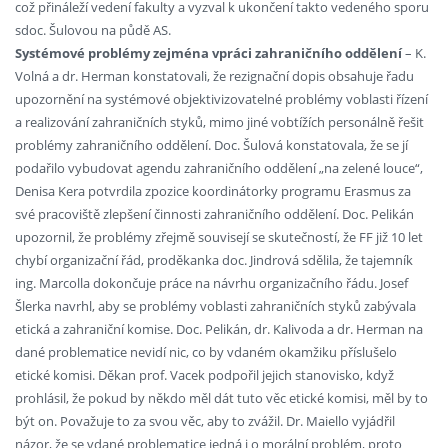
což přináleží vedení fakulty a vyzval k ukončení takto vedeného sporu
sdoc. Šulovou na půdě AS.
Systémové problémy zejména vpráci zahraničního oddělení
– K.
Volná a dr. Herman konstatovali, že rezignační dopis obsahuje řadu
upozornění na systémové objektivizovatelné problémy voblasti řízení
a realizování zahraničních styků, mimo jiné vobtížích personálně řešit
problémy zahraničního oddělení. Doc. Šulová konstatovala, že se jí
podařilo vybudovat agendu zahraničního oddělení „na zelené louce“,
Denisa Kera potvrdila zpozice koordinátorky programu Erasmus za
své pracoviště zlepšení činnosti zahraničního oddělení. Doc. Pelikán
upozornil, že problémy zřejmě souvisejí se skutečností, že FF již 10 let
chybí organizační řád, proděkanka doc. Jindrová sdělila, že tajemník
ing. Marcolla dokončuje práce na návrhu organizačního řádu. Josef
Šlerka navrhl, aby se problémy voblasti zahraničních styků zabývala
etická a zahraniční komise. Doc. Pelikán, dr. Kalivoda a dr. Herman na
dané problematice nevidí nic, co by vdaném okamžiku příslušelo
etické komisi. Děkan prof. Vacek podpořil jejich stanovisko, když
prohlásil, že pokud by někdo měl dát tuto věc etické komisi, měl by to
být on. Považuje to za svou věc, aby to zvážil. Dr. Maiello vyjádřil
názor, že se vdané problematice jedná i o morální problém, proto