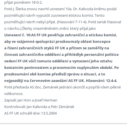
přijat poměrem 18-0-2.
Poté J. Šlerka znovu navrhl usnesení 10a. Dr. Kalivoda kněmu podal
pozměňující návrh vypustit zusnesení etickou komisi. Tento
pozměňující návrh nebyl přijat. (hlasování 7-11-4). Poté senát hlasoval
o návrhu J.Šlerky vnezměněném znění, který přijal jako
Usnesení č. 10:AS FF UK pověřuje zahraniční a etickou komisi,
aby ve vzájemné spolupráci prozkoumaly oblast koncepce
a řízení zahraničních styků FF UK a přitom se zaměřily na
činnost zahraničního oddělení a přihlédlyk personální politice
vedení FF UK vůči tomuto oddělení a vymezení jeho vztahu
kostatním povinnostem a pravomocím vuplynulém období. Po
prozkoumání obě komise předloží zprávu o situaci, a to
nejpozději na červnovém zasedání AS FF UK. Hlasování: 12-4-4.
Poté předseda AS doc. Zemánek jednání ukončil a popřál všem pěkné
velikonoce.
Zapsali: Jan Hon a Josef Herman
Kontrolovali: Jan Kalivoda a Petr Zemánek
AS FF UK schválil dne: 13.5.2004