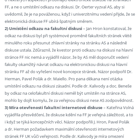
FF, a ne o umístění odkazu na diskusi. Dr. Oerter vyzval AS, aby si
uvědomil, že je na pováženou, když i univerzitnímu vedení přijde, že se
elektronická diskuse FF ubírá špatným směrem.
2) Umístění odkazu na fakultní diskusi
– Jan Hron konstatoval, že
odkaz na diskusi byl při systémové proměně fakultních stránek vlétě
minulého roku přesunut zhlavní stránky na stránku AS a následně
diskuse ustala. Zdůraznil, že kvestor proti odkazu na diskusi na hlavní
stránce FF nic nemá a vyjádřil názor, že by AS měl doporučit vedení
fakulty okamžitý návrat odkazu na elektronickou diskusi na hlavní
stránku FF až do vyřešení nové koncepce stránek. Názor podpořil Dr.
Herman, Pavel Polák a dr. Maiello. Pro pana děkana není otázka
umístění odkazu na diskusi zásadní. Podle dr. Kalivody a doc. Beneše
by odkaz na celofakultní diskusi neměl být umístěn na stránce AS,
mohlo by dojít komylu, že za veřejnou diskusi nese AS zodpovědnost.
3) Míra otevřenosti fakultní internetové diskuse
– Kateřina Volná
vyjádřila přesvědčení, že diskuse kdění na FF je veřejná záležitost, a to
i když se týká koncepčních věcí. Názor podpořili J. Hron, Pavel Polák
a dr. Herman požadavkem maximální otevřenosti internetových
stránek FF UK vůči veřejnosti. Podle dr. Kalivody je míra omezení