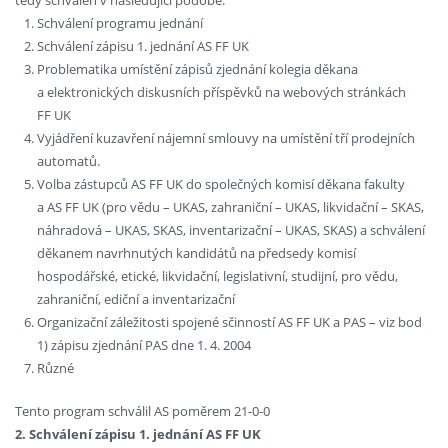
tedy schválen v následující podobě:
Schválení programu jednání
Schválení zápisu 1. jednání AS FF UK
Problematika umístění zápisů zjednání kolegia děkana
a elektronických diskusních příspěvků na webových stránkách
FF UK
Vyjádření kuzavření nájemní smlouvy na umístění tří prodejních
automatů.
Volba zástupců AS FF UK do společných komisí děkana fakulty
a AS FF UK (pro vědu – UKAS, zahraniční – UKAS, likvidační – SKAS,
náhradová – UKAS, SKAS, inventarizační – UKAS, SKAS) a schválení
děkanem navrhnutých kandidátů na předsedy komisí
hospodářské, etické, likvidační, legislativní, studijní, pro vědu,
zahraniční, ediční a inventarizační
Organizační záležitosti spojené sčinností AS FF UK a PAS – viz bod
1) zápisu zjednání PAS dne 1. 4. 2004
Různé
Tento program schválil AS poměrem 21-0-0
2. Schválení zápisu 1. jednání AS FF UK