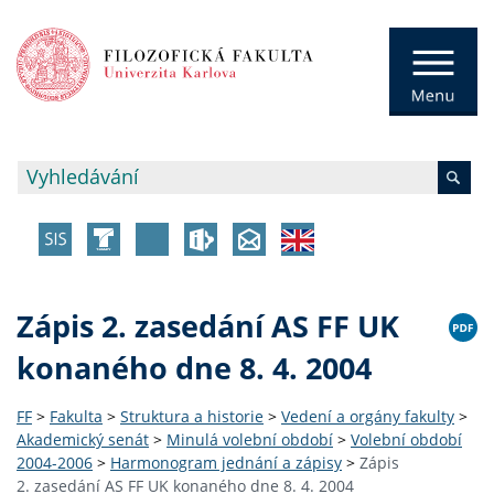
Zápis 2. zasedání AS FF UK
konaného dne 8. 4. 2004
FF
>
Fakulta
>
Struktura a historie
>
Vedení a orgány fakulty
>
Akademický senát
>
Minulá volební období
>
Volební období
2004-2006
>
Harmonogram jednání a zápisy
>
Zápis
2. zasedání AS FF UK konaného dne 8. 4. 2004