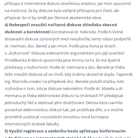
přístupu k internetové diskusi otevřenou otázkou. Jan Hon upozornil
na možnost, že by diskuse byla veřejně přístupná pro čtení, ale
přispívat do ní by směli jen členové akademické obce.
4) Nebezpečí zneužití neřízené diskuse zhlediska obecné
slušnosti a korektnosti
konstatoval dr. Kalivoda. Podle K.Volné
dosavadní diskuse zúnosných mezí nevybočila, tento názor podpořili
dr. Herman, doc. Beneš a Jan Hron. Podle Jana Hona je strach
o „kulturnost“ diskuse irelevantním argumentem pro její uzavření
Proděkanka Králová upozornila Jana Hrona na to, že má špatné
představy o kulturnosti. Podle dr. Hermana a doc. Beneše je třeba
řešit zneužití diskuse až ve chvíli, kdy kněmu skutečně dojde. Tajemník
ing. Marcolla vreakci na příspěvek doc. Beneše položil otázku, kdo
rozhodne o tom, zda je diskuse nekorektní. Podle dr. Maiella a dr.
Hermana je třeba elektronické diskusi na stránkách FF předepsat
jednoduchý řád a sledovat jeho dodržování. Denisa Kera navrhla
ponechat elektronickou diskusi tak, jak probíhala dřív, a o možné
proměně uvažovat vsouvislosti stvorbou nové koncepce
internetových stránek fakulty.
5) Využití registrace a osobního hesla vpřístupu kinformacím