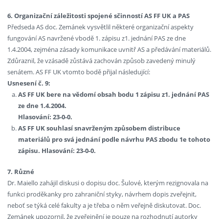
6. Organizační záležitosti spojené sčinností AS FF UK a PAS
Předseda AS doc. Zemánek vysvětlil některé organizační aspekty
fungování AS navržené vbodě 1. zápisu z1. jednání PAS ze dne
1.4.2004, zejména zásady komunikace uvnitř AS a předávání materiálů.
Zdůraznil, že vzásadě zůstává zachován způsob zavedený minulý
senátem. AS FF UK vtomto bodě přijal následující:
Usnesení č. 9:
AS FF UK bere na vědomí obsah bodu 1 zápisu z1. jednání PAS
ze dne 1.4.2004.
Hlasování: 23-0-0.
AS FF UK souhlasí snavrženým způsobem distribuce
materiálů pro svá jednání podle návrhu PAS zbodu 1e tohoto
zápisu. Hlasování: 23-0-0.
7. Různé
Dr. Maiello zahájil diskusi o dopisu doc. Šulové, kterým rezignovala na
funkci proděkanky pro zahraniční styky, návrhem dopis zveřejnit,
neboť se týká celé fakulty a je třeba o něm veřejně diskutovat. Doc.
Zemánek upozornil, že zveřejnění je pouze na rozhodnutí autorky