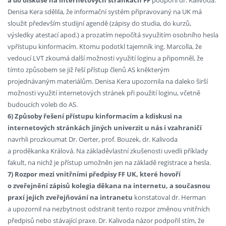
a do diskuse na internetových stránkách FF
podpořil dr. Kalivoda.
Denisa Kera sdělila, že informační systém připravovaný na UK má
sloužit především studijní agendě (zápisy do studia, do kurzů,
výsledky atestací apod.) a prozatím nepočítá svyužitím osobního hesla
vpřístupu kinformacím. Ktomu podotkl tajemník ing. Marcolla, že
vedoucí LVT zkoumá další možnosti využití loginu a připomněl, že
tímto způsobem se již řeší přístup členů AS kněkterým
projednávaným materiálům. Denisa Kera upozornila na daleko širší
možnosti využití internetových stránek při použití loginu, včetně
budoucích voleb do AS.
6) Způsoby řešení přístupu kinformacím a kdiskusi na
internetových stránkách jiných univerzit u nás i vzahraničí
navrhli prozkoumat Dr. Oerter, prof. Bouzek, dr. Kalivoda
a proděkanka Králová. Na základěvlastní zkušenosti uvedli příklady
fakult, na nichž je přístup umožněn jen na základě registrace a hesla.
7) Rozpor mezi vnitřními předpisy FF UK, které hovoří
o zveřejnění zápisů kolegia děkana na internetu, a současnou
praxí jejich zveřejňování na intranetu
konstatoval dr. Herman
a upozornil na nezbytnost odstranit tento rozpor změnou vnitřních
předpisů nebo stávající praxe. Dr. Kalivoda názor podpořil stím, že