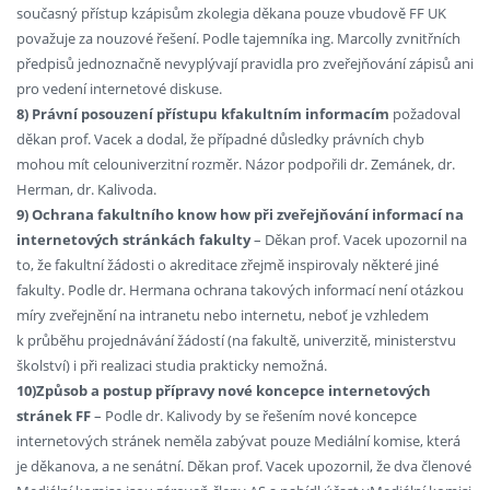
současný přístup kzápisům zkolegia děkana pouze vbudově FF UK
považuje za nouzové řešení. Podle tajemníka ing. Marcolly zvnitřních
předpisů jednoznačně nevyplývají pravidla pro zveřejňování zápisů ani
pro vedení internetové diskuse.
8) Právní posouzení přístupu kfakultním informacím
požadoval
děkan prof. Vacek a dodal, že případné důsledky právních chyb
mohou mít celouniverzitní rozměr. Názor podpořili dr. Zemánek, dr.
Herman, dr. Kalivoda.
9) Ochrana fakultního know how při zveřejňování informací na
internetových stránkách fakulty
– Děkan prof. Vacek upozornil na
to, že fakultní žádosti o akreditace zřejmě inspirovaly některé jiné
fakulty. Podle dr. Hermana ochrana takových informací není otázkou
míry zveřejnění na intranetu nebo internetu, neboť je vzhledem
k průběhu projednávání žádostí (na fakultě, univerzitě, ministerstvu
školství) i při realizaci studia prakticky nemožná.
10)Způsob a postup přípravy nové koncepce internetových
stránek FF
– Podle dr. Kalivody by se řešením nové koncepce
internetových stránek neměla zabývat pouze Mediální komise, která
je děkanova, a ne senátní. Děkan prof. Vacek upozornil, že dva členové