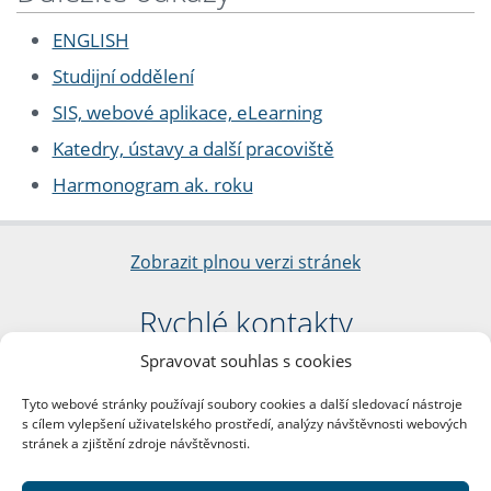
ENGLISH
Studijní oddělení
SIS, webové aplikace, eLearning
Katedry, ústavy a další pracoviště
Harmonogram ak. roku
Zobrazit plnou verzi stránek
Rychlé kontakty
Spravovat souhlas s cookies
Filozofická fakulta
Univerzita Karlova
Tyto webové stránky používají soubory cookies a další sledovací nástroje
nám. Jana Palacha 1/2
s cílem vylepšení uživatelského prostředí, analýzy návštěvnosti webových
116 38 Praha 1
stránek a zjištění zdroje návštěvnosti.
IČO: 00216208
DIČ: CZ00216208