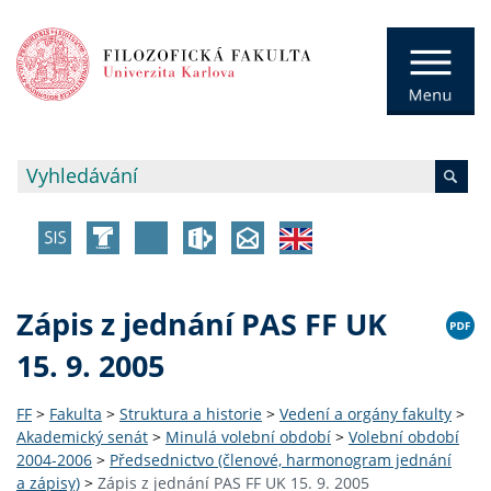
Zápis z jednání PAS FF UK
15. 9. 2005
FF
>
Fakulta
>
Struktura a historie
>
Vedení a orgány fakulty
>
Akademický senát
>
Minulá volební období
>
Volební období
2004-2006
>
Předsednictvo (členové, harmonogram jednání
a zápisy)
>
Zápis z jednání PAS FF UK 15. 9. 2005