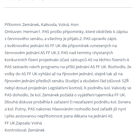
Přítomni: Zemánek, Kalivoda, Volná, Hon
Omluven: Herman1. PAS prošlo připomínky, které obdrželo k zápisu
z červnového senátu, a všechny je přijalo.2. PAS upravilo zápis
z květnového jednání AS FF UK dle připomínek vznesených na
červnovém jednání AS FF UK.3. PAS nad termíny chystaných
konkurzních řízení projednalo účast zástupců AS na těchto řízeních.4.
PAS sestavilo návrh programu na příští jednání AS FF UK. Rozhodlo, že
volby do AS FF UK vyhlásí až na říjnovém jednání, stejně tak až na
říjnovém jednání předloží senátu Studijní a zkušební řád (důvod: SZŘ
nebyl dosud projednán Legislativní komisí). K podnětu kol. Valvody se
PAS dohodlo, že kol. Zemánek požádá o vyjádření tajemníka FF UK.
Dlouhá diskuse proběhla k zařazení či nezařazení podnětu kol. Exnera
a kol. Putny, PAS nakonec hlasováním rozhodlo bod zařadit již nyní
i přes avizovanou nepřítomnost pana děkana na jednání AS
FF UK.Zapsala: Volná
Kontroloval: Zemánek