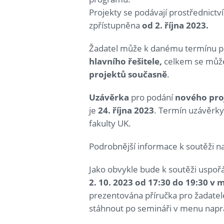
Projekty se podávají prostřednict
zpřístupněna
od 2. října 2023.
Žadatel může k danému termínu 
hlavního řešitele,
celkem se mů
projektů současně
.
Uzávěrka
pro podání
nového
pro
je
24. října 2023
. Termín uzávěrky
fakulty UK.
Podrobnější informace k soutěži n
Jako obvykle bude k soutěži uspo
2. 10. 2023 od 17:30 do 19:30 v 
prezentována příručka pro žadatel
stáhnout po semináři v menu napra