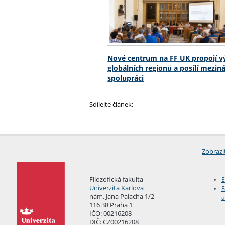
Nové centrum na FF UK propojí 
globálních regionů a posílí mezin
spolupráci
Sdílejte článek:
Zobrazi
Filozofická fakulta
E
Univerzita Karlova
F
nám. Jana Palacha 1/2
a
116 38 Praha 1
IČO: 00216208
DIČ: CZ00216208