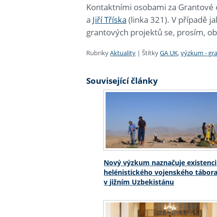
Kontaktními osobami za Grantové 
a
Jiří Tříska
(linka 321). V případě j
grantových projektů se, prosím, ob
Rubriky
Aktuality
|
Štítky
GA UK
,
výzkum - gra
Související články
Nový výzkum naznačuje existenci
helénistického vojenského tábor
v jižním Uzbekistánu