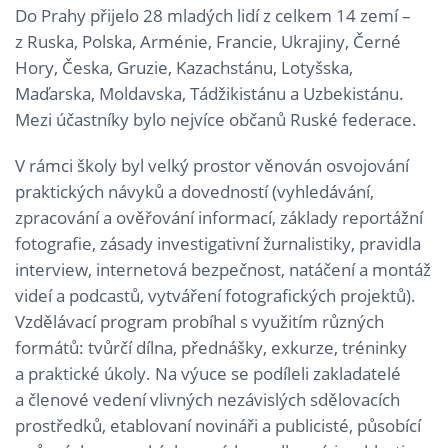
Do Prahy přijelo 28 mladých lidí z celkem 14 zemí –
z Ruska, Polska, Arménie, Francie, Ukrajiny, Černé
Hory, Česka, Gruzie, Kazachstánu, Lotyšska,
Maďarska, Moldavska, Tádžikistánu a Uzbekistánu.
Mezi účastníky bylo nejvíce občanů Ruské federace.
V rámci školy byl velký prostor věnován osvojování
praktických návyků a dovedností (vyhledávání,
zpracování a ověřování informací, základy reportážní
fotografie, zásady investigativní žurnalistiky, pravidla
interview, internetová bezpečnost, natáčení a montáž
videí a podcastů, vytváření fotografických projektů).
Vzdělávací program probíhal s využitím různých
formátů: tvůrčí dílna, přednášky, exkurze, tréninky
a praktické úkoly. Na výuce se podíleli zakladatelé
a členové vedení vlivných nezávislých sdělovacích
prostředků, etablovaní novináři a publicisté, působící