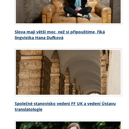
Slova mají větší moc, než si připouštíme, říká
lingvistka Hana Dufková
Společné stanovisko vedení FF UK a vedení Ústavu
translatologie