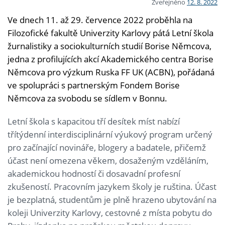
Zveřejněno
12. 8. 2022
Ve dnech 11. až 29. července 2022 proběhla na
Filozofické fakultě Univerzity Karlovy pátá Letní škola
žurnalistiky a sociokulturních studií Borise Němcova,
jedna z profilujících akcí Akademického centra Borise
Němcova pro výzkum Ruska FF UK (ACBN), pořádaná
ve spolupráci s partnerským Fondem Borise
Němcova za svobodu se sídlem v Bonnu.
Letní škola s kapacitou tří desítek míst nabízí
třítýdenní interdisciplinární výukový program určený
pro začínající novináře, blogery a badatele, přičemž
účast není omezena věkem, dosaženým vzděláním,
akademickou hodností či dosavadní profesní
zkušeností. Pracovním jazykem školy je ruština. Účast
je bezplatná, studentům je plně hrazeno ubytování na
koleji Univerzity Karlovy, cestovné z místa pobytu do