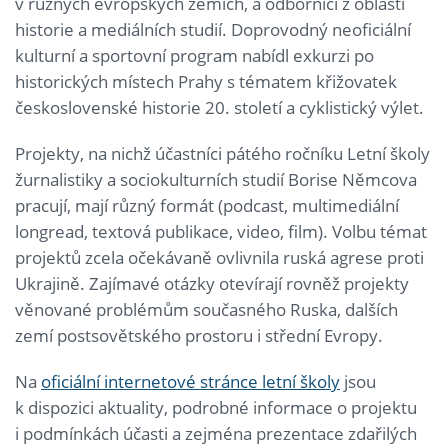
v různých evropských zemích, a odborníci z oblasti
historie a mediálních studií. Doprovodný neoficiální
kulturní a sportovní program nabídl exkurzi po
historických místech Prahy s tématem křižovatek
československé historie 20. století a cyklistický výlet.
Projekty, na nichž účastníci pátého ročníku Letní školy
žurnalistiky a sociokulturních studií Borise Němcova
pracují, mají různý formát (podcast, multimediální
longread, textová publikace, video, film). Volbu témat
projektů zcela očekávaně ovlivnila ruská agrese proti
Ukrajině. Zajímavé otázky otevírají rovněž projekty
věnované problémům současného Ruska, dalších
zemí postsovětského prostoru i střední Evropy.
Na
oficiální internetové stránce letní školy
jsou
k dispozici aktuality, podrobné informace o projektu
i podmínkách účasti a zejména prezentace zdařilých