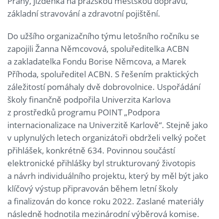
Prahy, jízdenka na pražskou městskou dopravu,
základní stravování a zdravotní pojištění.
Do užšího organizačního týmu letošního ročníku se
zapojili Žanna Němcovová, spoluředitelka ACBN
a zakladatelka Fondu Borise Němcova, a Marek
Příhoda, spoluředitel ACBN. S řešením praktických
záležitostí pomáhaly dvě dobrovolnice. Uspořádání
školy finančně podpořila Univerzita Karlova
z prostředků programu POINT „Podpora
internacionalizace na Univerzitě Karlově“. Stejně jako
v uplynulých letech organizátoři obdrželi velký počet
přihlášek, konkrétně 634. Povinnou součástí
elektronické přihlášky byl strukturovaný životopis
a návrh individuálního projektu, který by měl být jako
klíčový výstup připravován během letní školy
a finalizován do konce roku 2022. Zaslané materiály
následně hodnotila mezinárodní výběrová komise.