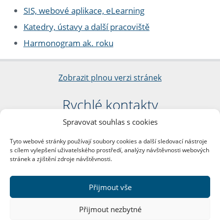
SIS, webové aplikace, eLearning
Katedry, ústavy a další pracoviště
Harmonogram ak. roku
Zobrazit plnou verzi stránek
Rychlé kontakty
Spravovat souhlas s cookies
Filozofická fakulta
Univerzita Karlova
Tyto webové stránky používají soubory cookies a další sledovací nástroje
nám. Jana Palacha 1/2
s cílem vylepšení uživatelského prostředí, analýzy návštěvnosti webových
116 38 Praha 1
stránek a zjištění zdroje návštěvnosti.
IČO: 00216208
DIČ: CZ00216208
Přijmout vše
Další kontakty
Přijmout nezbytné