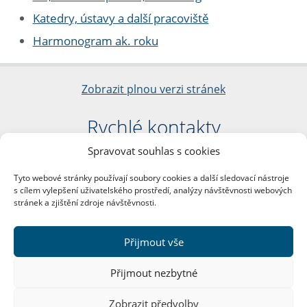
Katedry, ústavy a další pracoviště
Harmonogram ak. roku
Zobrazit plnou verzi stránek
Rychlé kontakty
Spravovat souhlas s cookies
Filozofická fakulta
Univerzita Karlova
Tyto webové stránky používají soubory cookies a další sledovací nástroje
nám. Jana Palacha 1/2
s cílem vylepšení uživatelského prostředí, analýzy návštěvnosti webových
116 38 Praha 1
stránek a zjištění zdroje návštěvnosti.
IČO: 00216208
DIČ: CZ00216208
Přijmout vše
Další kontakty
Přijmout nezbytné
Podatelna
Zobrazit předvolby