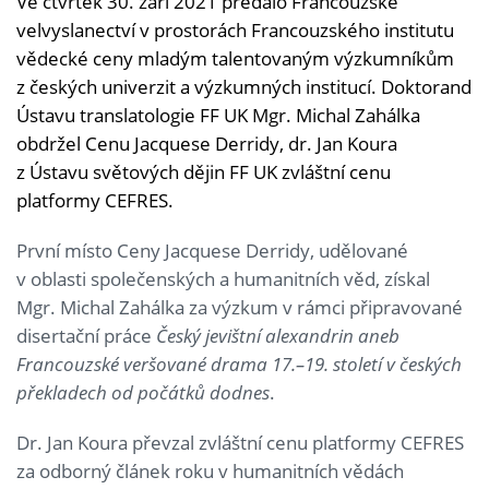
Ve čtvrtek 30. září 2021 předalo Francouzské
ve
lvyslanectví
v prostorách Francouzského institutu
vědecké ceny mladým talentovaným výzkumníkům
z českých univerzit a výzkumných institucí. Doktorand
Ústavu translatologie FF UK Mgr. Michal Zahálka
obdržel
Cenu Jacquese Derridy, dr. Jan Koura
z Ústavu světových dějin FF UK
zvláštní cenu
platformy CEFRES.
První místo Ceny Jacquese Derridy, udělované
v oblasti společenských a humanitních věd, získal
Mgr. Michal Zahálka za výzkum v rámci připravované
disertační práce
Český jevištní alexandrin aneb
Francouzské veršované drama 17.–19. století v českých
překladech od počátků dodnes
.
Dr. Jan Koura převzal zvláštní cenu platformy CEFRES
za odborný článek roku v humanitních vědách