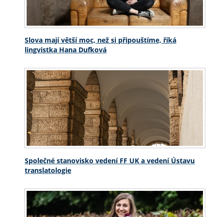
Slova mají větší moc, než si připouštíme, říká
lingvistka Hana Dufková
Společné stanovisko vedení FF UK a vedení Ústavu
translatologie