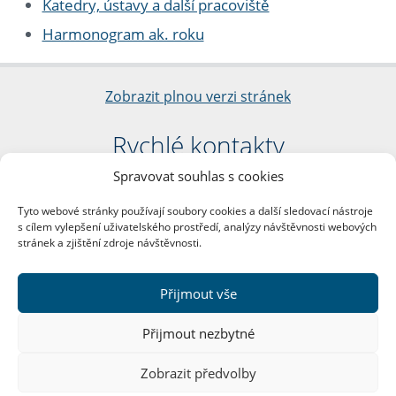
Katedry, ústavy a další pracoviště
Harmonogram ak. roku
Zobrazit plnou verzi stránek
Rychlé kontakty
Spravovat souhlas s cookies
Filozofická fakulta
Univerzita Karlova
Tyto webové stránky používají soubory cookies a další sledovací nástroje
nám. Jana Palacha 1/2
s cílem vylepšení uživatelského prostředí, analýzy návštěvnosti webových
116 38 Praha 1
stránek a zjištění zdroje návštěvnosti.
IČO: 00216208
DIČ: CZ00216208
Přijmout vše
Další kontakty
Přijmout nezbytné
Podatelna
Zobrazit předvolby