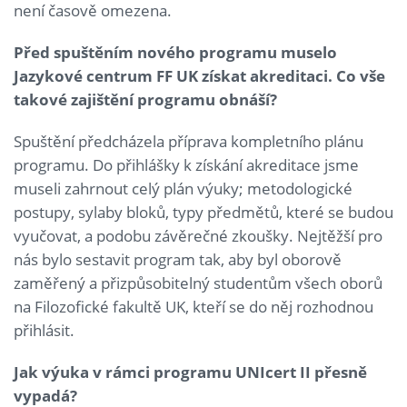
není časově omezena.
Před spuštěním nového programu muselo
Jazykové centrum FF UK získat akreditaci. Co vše
takové zajištění programu obnáší?
Spuštění předcházela příprava kompletního plánu
programu. Do přihlášky k získání akreditace jsme
museli zahrnout celý plán výuky; metodologické
postupy, sylaby bloků, typy předmětů, které se budou
vyučovat, a podobu závěrečné zkoušky. Nejtěžší pro
nás bylo sestavit program tak, aby byl oborově
zaměřený a přizpůsobitelný studentům všech oborů
na Filozofické fakultě UK, kteří se do něj rozhodnou
přihlásit.
Jak výuka v rámci programu UNIcert II přesně
vypadá?