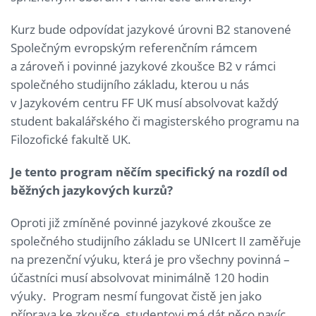
Kurz bude odpovídat jazykové úrovni B2 stanovené
Společným evropským referenčním rámcem
a zároveň i povinné jazykové zkoušce B2 v rámci
společného studijního základu, kterou u nás
v Jazykovém centru FF UK musí absolvovat každý
student bakalářského či magisterského programu na
Filozofické fakultě UK.
Je tento program něčím specifický na rozdíl od
běžných jazykových kurzů?
Oproti již zmíněné povinné jazykové zkoušce ze
společného studijního základu se UNIcert II zaměřuje
na prezenční výuku, která je pro všechny povinná –
účastníci musí absolvovat minimálně 120 hodin
výuky. Program nesmí fungovat čistě jen jako
příprava ke zkoušce, studentovi má dát něco navíc,