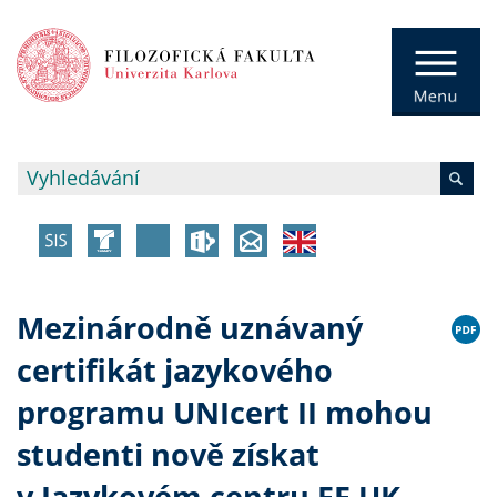
Mezinárodně uznávaný
certifikát jazykového
programu UNIcert II mohou
studenti nově získat
v Jazykovém centru FF UK