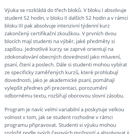
Výuka se rozkládá do třech bloků. V bloku I absolvuje
student 52 hodin, v bloku II dalších 52 hodin a v rámci
bloku III pak absolvuje intenzivní týdenní kurz
zakončený certifikační zkouškou. V prvních dvou
blocích mají studenti na výběr, jaké předměty si
zapíšou. Jednotlivé kurzy se zaprvé orientují na
zdokonalování obecných dovedností jako mluvení,
psaní, čtení a poslech. Dále si studenti mohou vybírat
ze specificky zaměřených kurzů, které prohlubují
dovednosti, jako je akademické psaní, pomáhají
vylepšit přednes při prezentaci, porozumění
odbornému textu, rozšiřují oborovou slovní zásobu.
Program je navíc velmi variabilní a poskytuje velkou
volnost v tom, jak se student rozhodne v rámci
programu připravovat. Studenti si výuku mohou
rozložit podle svých časových možností a absolvovat ji