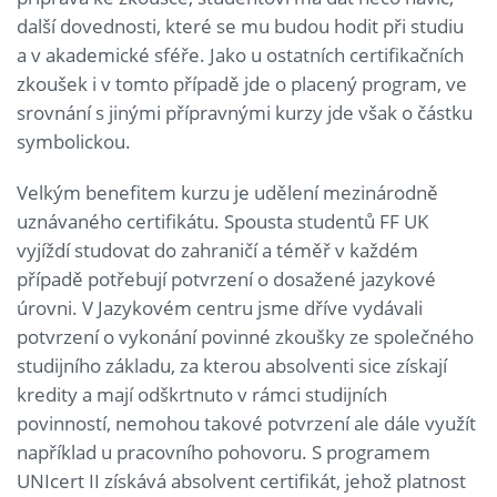
další dovednosti, které se mu budou hodit při studiu
a v akademické sféře. Jako u ostatních certifikačních
zkoušek i v tomto případě jde o placený program, ve
srovnání s jinými přípravnými kurzy jde však o částku
symbolickou.
Velkým benefitem kurzu je udělení mezinárodně
uznávaného certifikátu. Spousta studentů FF UK
vyjíždí studovat do zahraničí a téměř v každém
případě potřebují potvrzení o dosažené jazykové
úrovni. V Jazykovém centru jsme dříve vydávali
potvrzení o vykonání povinné zkoušky ze společného
studijního základu, za kterou absolventi sice získají
kredity a mají odškrtnuto v rámci studijních
povinností, nemohou takové potvrzení ale dále využít
například u pracovního pohovoru. S programem
UNIcert II získává absolvent certifikát, jehož platnost