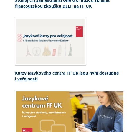
Studující i zaměstnanci celé UK můžou skládat
francouzskou zkoušku DELF na FF UK
Kurzy Jazykového centra FF UK jsou nyní dostupné
i veřejnosti