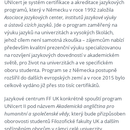
UNIcert je systém certifikace a akreditace jazykových
programů, který v Německu v roce 1992 založila
Asociace jazykových center, institutů jazykové výuky
a ústavů cizích jazyků
. Jde o program zaměřený na
výuku jazyků na univerzitách a vysokých školách,
jehož cílem není samotná zkouška – zájemcům nabízí
především kvalitní prezenční výuku specializovanou
na rozvíjení jazykových dovedností v akademickém
světě, pro život na univerzitách a ve specifickém
oboru studenta. Program se z Německa postupně
rozšířil do dalších evropských zemí a v roce 2015 bylo
celkově vydáno již přes sto tisíc certifikátů.
Jazykové centrum FF UK konkrétně spouští program
UNIcert II pod názvem
Akademická angličtina pro
humanitní a společenské vědy
, který bude přizpůsoben
oborovosti studentů Filozofické fakulty UK a dalším
spřízněným oborům v rámci celé univerzity.