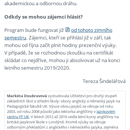
akademickou a odbornou dráhu.
Odkdy se mohou zájemci hlásit?
Program bude fungovat již
od tohoto zimního
semestru
. Zájemci, kteří se přihlásí již v září, tak
mohou od října začít plnit hodiny prezenční výuky.
V případě, že se rozhodnou zkoušku na certifikát
skládat co nejdříve, mohou ji absolvovat už na konci
letního semestru 2019/2020.
Tereza Šindelářová
Markéta Doubravová
vystudovala Učitelství pro druhý stupeň
základních škol a střední školy: obory anglický a německý jazyk na
Pedagogické fakultě UK. Výuce obou jazyků se věnuje od roku
2003, od roku 2008 působí jako lektorka angličtiny v
Jazykovém
centru FF UK
. V letech 2012 až 2016 vedla letní kurzy angličtiny na
britské jazykové škole v Londýně. Kromě výuky se věnuje
odborným překladům z anglického i německého jazyka, zejména