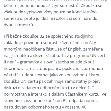
během jednoho nebo až čtyř semestrů. Zkouška se
však bude vypisovat vždy pouze na konci letního
semestru, proto je ideální rozložit si semináře do
dvou semestrů.
Při běžné zkoušce B2 ze společného studijního
základu je povinnou součástí závěrečné zkoušky
mnohými neoblíbená část Use of English, zaměřená
na gramatiku a slovní zásobu. Ta v programu UNIcert
II není – gramatika a slovní zásoba se zde zkouší
nepřímo v rámci čtení, psaní a poslechu, což mohou
někteří studenti vnímat jako velkou výhodu. Ústní
zkouška UNIcertu pak zahrnuje samostatný projev,
diskuzi o zadaném odborném textu v délce 1–2
normostran a interakci s dalším účastníkem kurzu. Ve
srovnání s povinnou zkouškou B2 odpadá nutnost
nastudování odborného textu v rozsahu 40