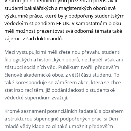
V rámci jednodenního cyklu prezentací představili
studenti bakalářských a magisterských oborů své
výzkumné práce, které byly podpořeny studentským
vědeckým stipendiem FF UK. V samostatném bloku
měli možnost prezentovat svá odborná témata také
zájemci z řad doktorandů.
Mezi vystupujícími měli zřetelnou převahu studenti
filologických a historických oborů, nechyběli však ani
zástupci sociálních věd. Publikum tvořili především
členové akademické obce, z větší části studenti. To
také koresponduje se záměrem akce, která se chce
stát inspirací těm, již podání žádosti o studentské
vědecké stipendium zvažují.
Kromě seznámení potenciálních žadatelů s obsahem
a strukturou stipendijně podpořených prací si Den
mladé vědy klade za cíl také umožnit především