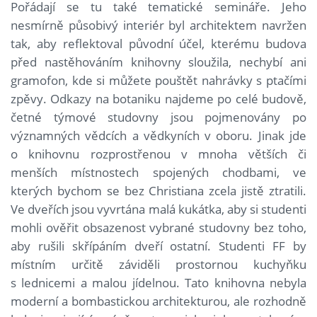
Pořádají se tu také tematické semináře. Jeho
nesmírně působivý interiér byl architektem navržen
tak, aby reflektoval původní účel, kterému budova
před nastěhováním knihovny sloužila, nechybí ani
gramofon, kde si můžete pouštět nahrávky s ptačími
zpěvy. Odkazy na botaniku najdeme po celé budově,
četné týmové studovny jsou pojmenovány po
významných vědcích a vědkyních v oboru. Jinak jde
o knihovnu rozprostřenou v mnoha větších či
menších místnostech spojených chodbami, ve
kterých bychom se bez Christiana zcela jistě ztratili.
Ve dveřích jsou vyvrtána malá kukátka, aby si studenti
mohli ověřit obsazenost vybrané studovny bez toho,
aby rušili skřípáním dveří ostatní. Studenti FF by
místním určitě záviděli prostornou kuchyňku
s lednicemi a malou jídelnou. Tato knihovna nebyla
moderní a bombastickou architekturou, ale rozhodně