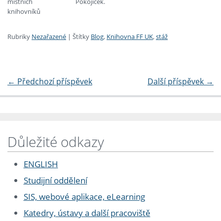
místních
Pokojíček.
knihovníků
Rubriky
Nezařazené
|
Štítky
Blog
,
Knihovna FF UK
,
stáž
←
Předchozí příspěvek
Další příspěvek
→
Důležité odkazy
ENGLISH
Studijní oddělení
SIS, webové aplikace, eLearning
Katedry, ústavy a další pracoviště