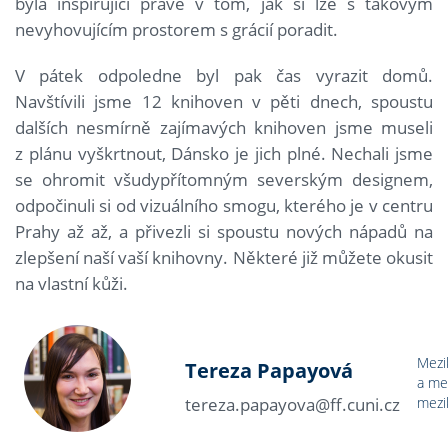
byla inspirující právě v tom, jak si lze s takovým
nevyhovujícím prostorem s grácií poradit.
V pátek odpoledne byl pak čas vyrazit domů.
Navštívili jsme 12 knihoven v pěti dnech, spoustu
dalších nesmírně zajímavých knihoven jsme museli
z plánu vyškrtnout, Dánsko je jich plné. Nechali jsme
se ohromit všudypřítomným severským designem,
odpočinuli si od vizuálního smogu, kterého je v centru
Prahy až až, a přivezli si spoustu nových nápadů na
zlepšení naší vaší knihovny. Některé již můžete okusit
na vlastní kůži.
Mezi
Tereza Papayová
a me
tereza.papayova@ff.cuni.cz
mezi