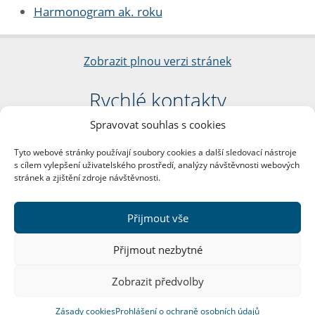
Harmonogram ak. roku
Zobrazit plnou verzi stránek
Rychlé kontakty
Spravovat souhlas s cookies
Filozofická fakulta
Univerzita Karlova
Tyto webové stránky používají soubory cookies a další sledovací nástroje
nám. Jana Palacha 1/2
s cílem vylepšení uživatelského prostředí, analýzy návštěvnosti webových
116 38 Praha 1
stránek a zjištění zdroje návštěvnosti.
IČO: 00216208
DIČ: CZ00216208
Přijmout vše
Další kontakty
Přijmout nezbytné
Podatelna
Zobrazit předvolby
Zásady cookies
Prohlášení o ochraně osobních údajů