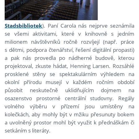
Stadsbibliotek
). Paní Carola nás nejprve seznámila
se všemi aktivitami, které v knihovně s jedním
milionem návštěvníků ročně rozvíjejí (např. práce
s dětmi, podpora čtenářství, řešení digitální propasti)
a pak nás provedla po nádherné budově, kterou
projektoval, zkuste hádat, Henning Larsen. Rozsáhlé
prosklené stěny se spektakulárním výhledem na
okolní přírodu musejí v každém ročním období
působit neskutečně uklidňujícím dojmem na
osazenstvo prostorné centrální studovny. Regály
volného výběru v přízemí jsou umístěny na
kolečkách, aby mohly být v mžiku přesunuty bokem
a uvolněný prostor mohl být využit k přednáškám či
setkáním s literáty.