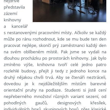
nejdříve
představila
zázemí
knihovny
a kancelář
s nestanovenými pracovními místy. Ačkoliv se každý
může po ránu rozhodnout, kde se mu bude ten den
pracovat nejlépe, skončí prý zaměstnanci každý den
na svém oblíbeném místě. Pak jsme se vydali na
dlouhou procházku po prostorách knihovny. Jak bylo
zmíněno výše, knihovna tvoří celé jedno patro
rozlehlé budovy, přejít ji tedy z jednoho konce na
druhý nějakou chvíli trvá. Aby se čtenáři neztráceli,
dovedou je k nejdůležitějším místům barevné
orientační pruhy na podlaze. Studenti si jistě cení
nepřeberného množství různých variant sezení, od
pohodlných gaučů, designových křesílek,
individuálních boxů, skupinových boxů, přes klasické