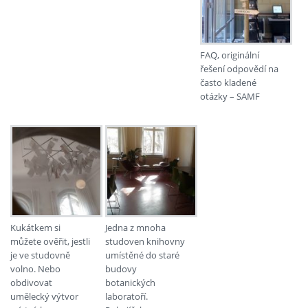
FAQ, originální
řešení odpovědí na
často kladené
otázky – SAMF
Kukátkem si
Jedna z mnoha
můžete ověřit, jestli
studoven knihovny
je ve studovně
umístěné do staré
volno. Nebo
budovy
obdivovat
botanických
umělecký výtvor
laboratoří.