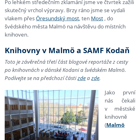
Po lehkém středečním zklamání jsme ve čtvrtek zažili
skutečný vrchol výpravy. Brzy ráno jsme se vydali
vlakem přes
Öresundský most
, ten
Most
, do
švédského města Malmö na návštěvu do místních
knihoven.
Knihovny v Malmö a SAMF Kodaň
Toto je závěrečná třetí část blogové reportáže z cesty
po knihovnách v dánské Kodani a švédském Malmö.
Podívejte se na předchozí části
zde
a
zde
.
Jako první
nás čekali
v městské
knihovně
(
Malmö