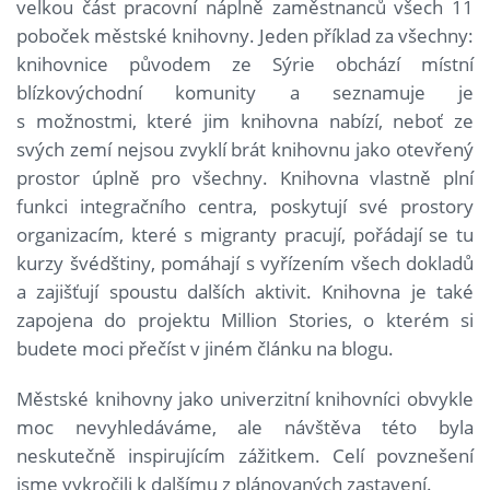
velkou část pracovní náplně zaměstnanců všech 11
poboček městské knihovny. Jeden příklad za všechny:
knihovnice původem ze Sýrie obchází místní
blízkovýchodní komunity a seznamuje je
s možnostmi, které jim knihovna nabízí, neboť ze
svých zemí nejsou zvyklí brát knihovnu jako otevřený
prostor úplně pro všechny. Knihovna vlastně plní
funkci integračního centra, poskytují své prostory
organizacím, které s migranty pracují, pořádají se tu
kurzy švédštiny, pomáhají s vyřízením všech dokladů
a zajišťují spoustu dalších aktivit. Knihovna je také
zapojena do projektu Million Stories, o kterém si
budete moci přečíst v jiném článku na blogu.
Městské knihovny jako univerzitní knihovníci obvykle
moc nevyhledáváme, ale návštěva této byla
neskutečně inspirujícím zážitkem. Celí povznešení
jsme vykročili k dalšímu z plánovaných zastavení.