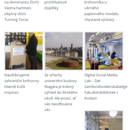
na dominantu čtvrti
protihlukové
knihovníka u
Västra hamnen,
doplňky
věrného
obytný dům
papírového modelu
Turning Torso
chystané výstavy
Navštěvujeme
Ze střechy
Digital Social Media
zahraniční knihovny
univerzitní budovy
Lab – Det
hlavně kvůli
Niagara je krásný
Samfundsvidenskabelige
inspiraci
výhled do širokého
Fakultetsbibliotek v
okolí. Ale pozor, ať
Kodani
vás neodfoukne
vítr.