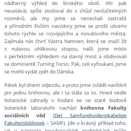
nádherný výhled do širokého okolí. Vítr pak
neustával, spíše zesiloval do s chůzí neslučitelných
rozměrů, ale my jsme se nenechali zastrašit
a přírodním živlům navzdory jsme se prošli ulicemi
tohoto rychle se rozvíjejícího a inovativního města.
Zajímala nás čtvrť Västra hamnen, která se snaží žít
s nulovou uhlíkovou stopou, našli jsme místo
s perfektním výhledem na slavný most a obdivovali
se dominantě Turning Torso. Pak, celí vyfoukaní, jsme
se mohli vydat zpět do Dánska.
Pátek byl dnem odjezdu, a proto jsme zvládli navštívit
jen jednu knihovnu, ale i ta stála za to. Hned vedle
botanické zahrady v Kodani se ve staré budově
botanické laboratoře nachází
knihovna Fakulty
sociálních věd
(
Det Samfundsvidenskabelige
Fakultetsbibliotek
– SAMF). Jde o krásný příklad toho,
jak v naprosto nevyhovujících podmínkách může