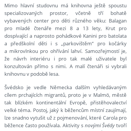
Mimo hlavní studovnu má knihovna ještě spoustu
specializovaných prostor, včetně tří bohatě
vybavených center pro děti různého věku: Balagan
pro mladé čtenáře mezi 8 a 13 lety, Krut pro
dospívající a naprosto pohádkové Kanini pro batolata
a předškolní děti i s „parkovištěm“ pro kočárky
a mikrovlnkou pro ohřívání lahví. Samozřejmostí je,
že návrh interiéru i pro tak malé uživatele byl
konzultován přímo s nimi. A malí čtenáři si vybrali
knihovnu v podobě lesa.
Švédsko je vedle Německa dalším vyhledávaným
cílem prchajících migrantů, proto je v Malmö, městě
tak blízkém kontinentální Evropě, přistěhovalectví
velké téma. Postoj, jaký k běžencům místní zaujímají,
lze snadno vytušit už z pojmenování, které Carola pro
běžence často používala. Aktivity s
novými Švédy
tvoří