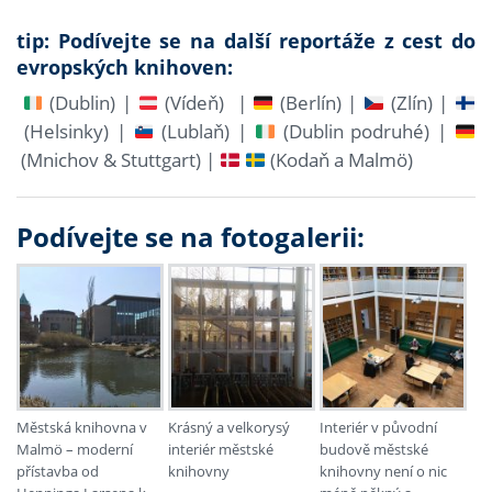
tip: Podívejte se na další reportáže z cest do
evropských knihoven:
(Dublin) |
(Vídeň) |
(Berlín) |
(Zlín) |
(Helsinky) |
(Lublaň) |
(Dublin podruhé) |
(Mnichov & Stuttgart) |
(Kodaň a Malmö)
Podívejte se na fotogalerii:
Městská knihovna v
Krásný a velkorysý
Interiér v původní
Malmö – moderní
interiér městské
budově městské
přístavba od
knihovny
knihovny není o nic