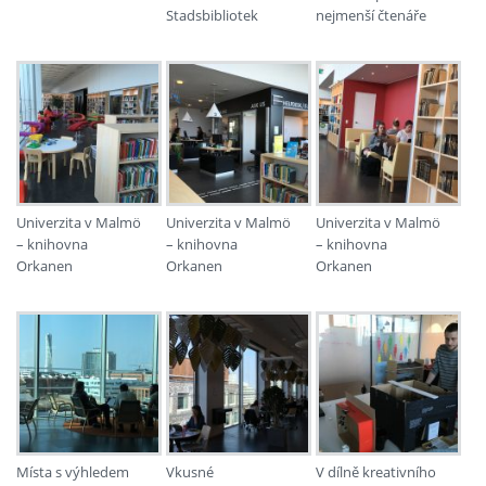
Stadsbibliotek
nejmenší čtenáře
Univerzita v Malmö
Univerzita v Malmö
Univerzita v Malmö
– knihovna
– knihovna
– knihovna
Orkanen
Orkanen
Orkanen
Místa s výhledem
Vkusné
V dílně kreativního