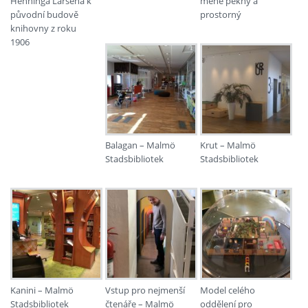
Henninga Larsena k
méně pěkný a
původní budově
prostorný
knihovny z roku
1906
Balagan – Malmö
Krut – Malmö
Stadsbibliotek
Stadsbibliotek
Kanini – Malmö
Vstup pro nejmenší
Model celého
Stadsbibliotek
čtenáře – Malmö
oddělení pro