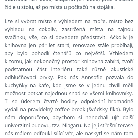
židle u stolu, až po místa u počítačů na stojáka.
Lze si vybrat místo s výhledem na moře, místo bez
výhledu na cokoliv, zastrčená místa na tajnou
svačinku, vše, co si dovedete představit. Ačkoliv je
knihovna jen pár let stará, renovace stále probíhají,
aby bylo pohodlí čtenářů co největší. Vzhledem
k tomu, jak nekonečný prostor knihovna zabírá, tvoří
podstatnou část interiéru také různé akustické
odhlučňovací prvky. Pak nás Annsofie pozvala do
kuchyňky na kafe, kde jsme se v jednu chvíli měli
možnost potkat najednou snad se všemi knihovníky.
Ti se úderem čtvrté hodiny odpolední hromadně
vydali na pravidelný coffee break (švédsky fika). Bylo
nám doporučeno, abychom si nenechali ujít další
univerzitní budovu, tzv. Niagaru. Na její střešní terase
nás málem odfoukl sílící vítr, ale naskytl se nám tam