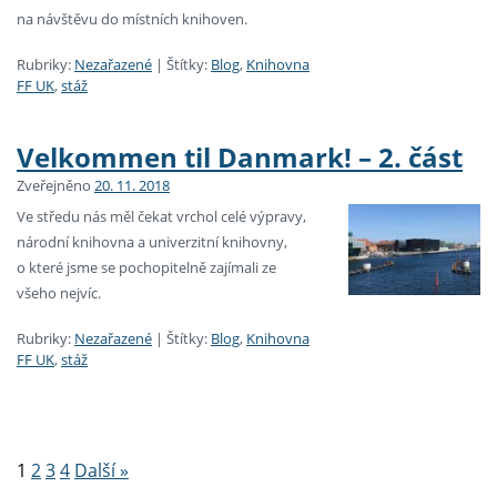
na návštěvu do místních knihoven.
Rubriky:
Nezařazené
|
Štítky:
Blog
,
Knihovna
FF UK
,
stáž
Velkommen til Danmark! – 2. část
Zveřejněno
20. 11. 2018
Ve středu nás měl čekat vrchol celé výpravy,
národní knihovna a univerzitní knihovny,
o které jsme se pochopitelně zajímali ze
všeho nejvíc.
Rubriky:
Nezařazené
|
Štítky:
Blog
,
Knihovna
FF UK
,
stáž
Stránkování
1
2
3
4
Další »