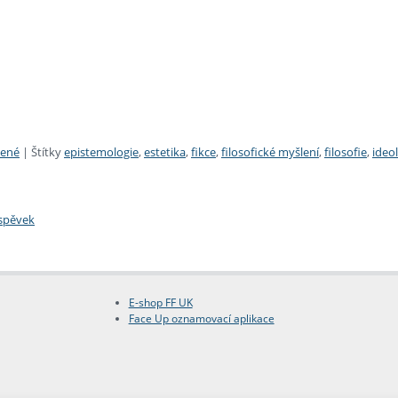
zené
|
Štítky
epistemologie
,
estetika
,
fikce
,
filosofické myšlení
,
filosofie
,
ideo
íspěvek
E-shop FF UK
Face Up oznamovací aplikace