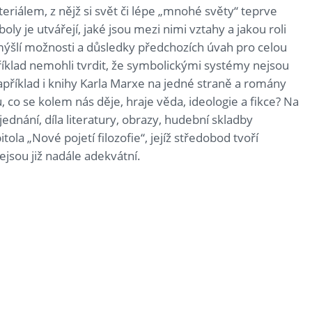
eriálem, z nějž si svět či lépe „mnohé světy“ teprve
ly je utvářejí, jaké jsou mezi nimi vztahy a jakou roli
omýšlí možnosti a důsledky předchozích úvah pro celou
říklad nemohli tvrdit, že symbolickými systémy nejsou
e například i knihy Karla Marxe na jedné straně a romány
co se kolem nás děje, hraje věda, ideologie a fikce? Na
jednání, díla literatury, obrazy, hudební skladby
la „Nové pojetí filozofie“, jejíž středobod tvoří
ejsou již nadále adekvátní.