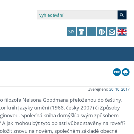
édia a veřejnost
 dalšího vzdělávání
 dalšího vzdělávání
fer & Impact Office
dějící zaměstnanci
vna
amy s mikrocertifikátem
jící se specifickými potřebami
ké ceny a fondy
akultní financování výjezdů
Zveřejněno
30. 10. 2017
ého filozofa Nelsona Goodmana přeloženou do češtiny.
p fakulty
zita třetího věku
a a benefity pro studující
kace
and Central European Studies
autor knih Jazyky umění (1968, česky 2007) či Způsoby
. Elginovou. Společná kniha domýšlí a svým způsobem
ová řízení
u? A jak mohou být tyto oblasti vůbec stavěny na roveň?
položit znovu na novém, společném základě obecné
atelství FF UK