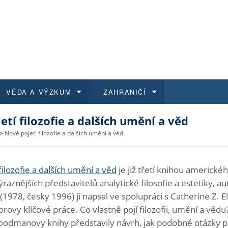
VĚDA A VÝZKUM
ZAHRANIČÍ
etí filozofie a dalších umění a věd
 historie
t a jak se přihlásit
é a magisterské studium
výzkumu na FF UK
abídky a výběrová řízení
Pro m
Kurzy
Kurzy
Trans
Přijíž
>
Nové pojetí filozofie a dalších umění a věd
a další dokumenty
studijní programy
 studium
 kvalifikace
 studenti
Kniho
Progr
Studu
Vědec
Mimof
filozofie a dalších umění a věd
je již třetí knihou americk
 benefity pro zaměstnance
k průběhu přijímacího řízení
řízení
rojekty
í studenti
E-sho
Univer
Podpor
Publi
East 
ýraznějších představitelů analytické filosofie a estetiky, 
(1978, česky 1996) ji napsal ve spolupráci s Catherine Z
 fakulty
í zaměstnanci
Výběr
orovy klíčové práce. Co vlastně pojí filozofii, umění a věd
oodmanovy knihy představily návrh, jak podobné otázky 
koly FF UK
Vydav