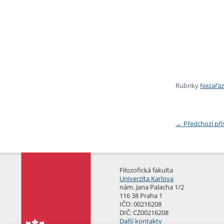
Rubriky
Nezařa
←
Předchozí př
Filozofická fakulta
Univerzita Karlova
nám. Jana Palacha 1/2
116 38 Praha 1
IČO: 00216208
DIČ: CZ00216208
Další kontakty