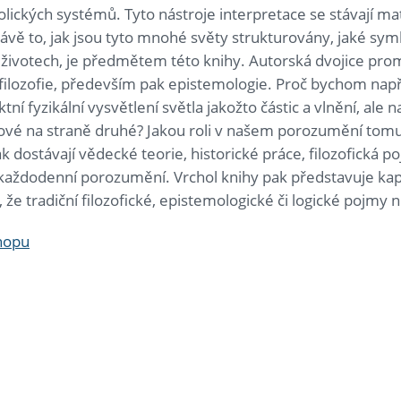
lických systémů. Tyto nástroje interpretace se stávají mat
ávě to, jak jsou tyto mnohé světy strukturovány, jaké symbo
h životech, je předmětem této knihy. Autorská dvojice pr
 filozofie, především pak epistemologie. Proč bychom nap
ktní fyzikální vysvětlení světla jakožto částic a vlnění, al
vé na straně druhé? Jakou roli v našem porozumění tomu, 
k dostávají vědecké teorie, historické práce, filozofická po
každodenní porozumění. Vrchol knihy pak představuje kapito
 že tradiční filozofické, epistemologické či logické pojmy n
shopu