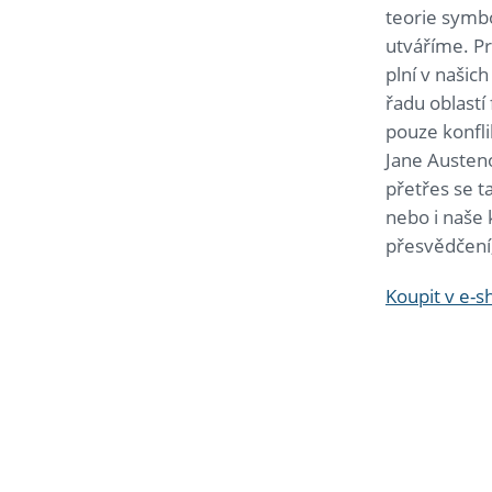
teorie symbo
utváříme. Pr
plní v našic
řadu oblastí
pouze konfli
Jane Austeno
přetřes se ta
nebo i naše 
přesvědčení,
Koupit v e-