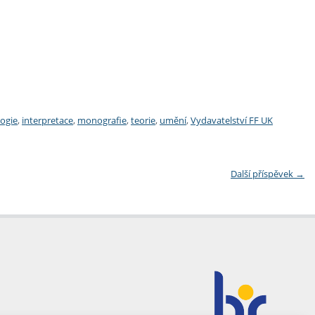
logie
,
interpretace
,
monografie
,
teorie
,
umění
,
Vydavatelství FF UK
Další příspěvek
→