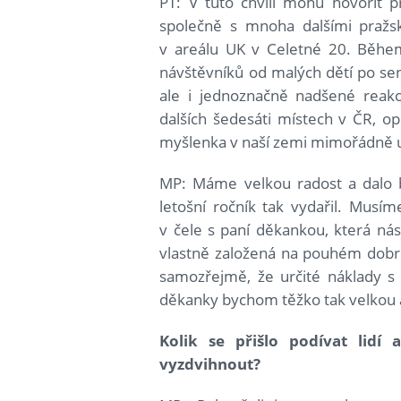
PT: V tuto chvíli mohu hovořit p
společně s mnoha dalšími pražsk
v areálu UK v Celetné 20. Během
návštěvníků od malých dětí po senio
ale i jednoznačně nadšené rea
dalších šedesáti místech v ČR, op
myšlenka v naší zemi mimořádně uja
MP: Máme velkou radost a dalo by
letošní ročník tak vydařil. Musíme
v čele s paní děkankou, která nás
vlastně založená na pouhém dobro
samozřejmě, že určité náklady s 
děkanky bychom těžko tak velkou a
Kolik se přišlo podívat lidí
vyzdvihnout?