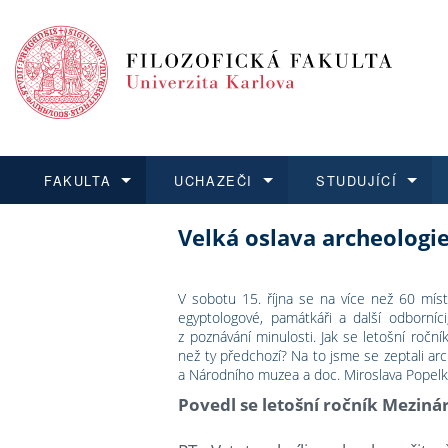
FAKULTA
UCHAZEČI
STUDUJÍCÍ
Velká oslava archeologie
FAKULTA
UCHAZEČI
STUDUJÍCÍ
VĚDA A VÝZKUM
ZAHRANIČÍ
Struktura a historie
Co studovat a jak se přihlá
Bakalářské a magisterské
O vědě a výzkumu na FF
Aktuální nabídky a výběrov
Dozvědět se více
Podat přihlášku
Dozvědět se více
Dozvědět se více
Dozvědět se více
Strategie a další dokumen
Učitelské studijní program
Doktorské studium
Akademické kvalifikace
Vyjíždějící studenti
V sobotu 15. října se na více než 60 míst
egyptologové, památkáři a další odborníci
z poznávání minulosti. Jak se letošní ročn
Podpora a benefity pro z
Informace k průběhu přijím
Rigorózní řízení
Granty a projekty
Přijíždějící studenti
než ty předchozí? Na to jsme se zeptali arc
a Národního muzea a doc. Miroslava Popelky
Absolventi fakulty
Vyjíždějící zaměstnanci
Povedl se letošní ročník Mezin
Fakultní školy FF UK