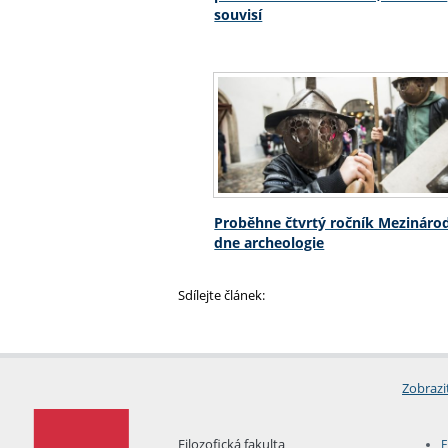
souvisí
Proběhne čtvrtý ročník Mezináro
dne archeologie
Sdílejte článek:
Zobrazi
Filozofická fakulta
E