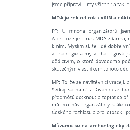
jsme připravili „my všichni“ a tak j
MDA je rok od roku větší a někt
PT: U mnoha organizátorů jse
A protože je u nás MDA zdarma, ná
k nim. Myslím si, že lidé dobře vn
archeologie a my archeologové js
dědictvím, o které dovedeme pečo
skutečným vlastníkem tohoto dědic
MP: To, že se návštěvníci vracejí, 
Setkají se na ní s oživenou archeo
předmětů dotknout a zeptat se pří
má pro nás organizátory stále ro
Českého rozhlasu a pro letošek i 
Můžeme se na archeologický de