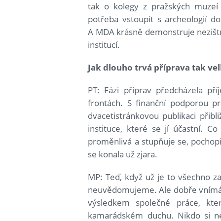
tak o kolegy z pražských muzeí a
potřeba vstoupit s archeologií do
A MDA krásně demonstruje nezištn
institucí.
Jak dlouho trvá příprava tak ve
PT: Fázi příprav předcházela př
frontách. S finanční podporou pr
dvacetistránkovou publikaci přibli
instituce, které se jí účastní. Co 
proměnlivá a stupňuje se, pochopit
se konala už zjara.
MP: Teď, když už je to všechno za
neuvědomujeme. Ale dobře vnímáme,
výsledkem společné práce, kte
kamarádském duchu. Nikdo si nen