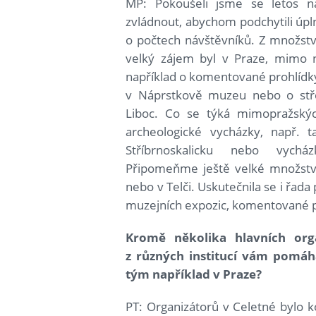
MP: Pokoušeli jsme se letos ná
zvládnout, abychom podchytili úpln
o počtech návštěvníků.
Z množství
velký zájem byl v Praze, mimo na
například o komentované prohlídk
v Náprstkově muzeu nebo o stř
Liboc. Co se týká mimopražských
archeologické vycházky, např.
Stříbrnoskalicku nebo vych
Připomeňme ještě velké množství
nebo v Telči. Uskutečnila se i řada
muzejních expozic, komentované p
Kromě několika hlavních orga
z různých institucí vám pomáha
tým například v Praze?
PT: Organizátorů v Celetné bylo k