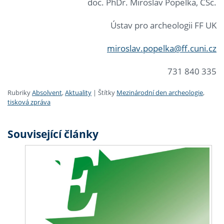
doc. PhDr. Miroslav Popelka, CSc.
Ústav pro archeologii FF UK
miroslav.popelka@ff.cuni.cz
731 840 335
Rubriky
Absolvent
,
Aktuality
|
Štítky
Mezinárodní den archeologie
,
tisková zpráva
Související články