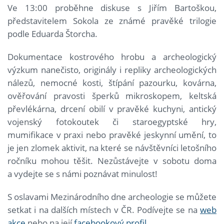
Ve 13:00 proběhne diskuse s Jiřím Bartoškou,
představitelem Sokola ze známé pravěké trilogie
podle Eduarda Štorcha.
Dokumentace kostrového hrobu a archeologický
výzkum nanečisto, originály i repliky archeologických
nálezů, nemocné kosti, štípání pazourku, kovárna,
ověřování pravosti šperků mikroskopem, keltská
převlékárna, drcení obilí v pravěké kuchyni, antický
vojenský fotokoutek či staroegyptské hry,
mumifikace v praxi nebo pravěké jeskynní umění, to
je jen zlomek aktivit, na které se návštěvníci letošního
ročníku mohou těšit. Nezůstávejte v sobotu doma
a vydejte se s námi poznávat minulost!
S oslavami Mezinárodního dne archeologie se můžete
setkat i na dalších místech v ČR. Podívejte se na
web
akce
nebo na její
facebookový profil
.