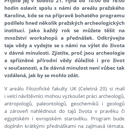
Přijďte jej v sobotu 21. října od 10:00 do 16:00
hodin oslavit spolu s námi do areálu pražského
Karolina, kde se na přípravě bohatého programu
podílelo hned několik pražských archeologických
institucí. Jako každý rok se můžete těšit na
množství workshopů a přednášek. Odkrývejte
taje vědy a vydejte se s námi na výlet do života
v dávné minulosti. Zjistíte, proč jsou archeologie
a spřízněné přírodní vědy důležité i pro život
v současnosti, a že dávná minulost není vůbec tak
vzdálená, jak by se mohlo zdát.
V areálu Filozofické fakulty UK (Celetná 20) si malí
i velcí návštěvníci mohou vyzkoušet práci archeologů,
antropologů, paleontologů, geochemiků i geologů
a zároveň nahlédnout do tajů života v pravěku či
egyptském i evropském starověku. Program bude
doplněn krátkými přednáškami na zajímavá témata.