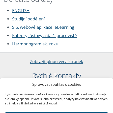
ENGLISH
Studijní oddělení
SIS, webové aplikace, eLearning
Katedry, ústavy a další pracoviště
Harmonogram ak. roku
Zobrazit plnou verzi stránek
Rychlé kontakty
Spravovat souhlas s cookies
Filozofická fakulta
Univerzita Karlova
Tyto webové stránky používají soubory cookies a další sledovací nástroje
nám. Jana Palacha 1/2
s cílem vylepšení uživatelského prostředí, analýzy návštěvnosti webových
116 38 Praha 1
stránek a zjištění zdroje návštěvnosti.
IČO: 00216208
DIČ: CZ00216208