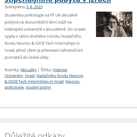
Zveřejněno
3. 8. 2023
Studentka politologie na FF UK aktuálně
pobývá na dvouměsíční letní stáži na
Hebrejské univerzitě v Jeruzalémě. Do Izraele
vyjela v rámci druhého ročníku Nadačního
fondu Neuron & IOCB Tech Internships in
Israel, jehož cílem je přenesení zahraničních
poznatků do české vědy.
Rubriky:
Aktuality
|
Štítky:
Hebrew
University
,
Izrael
,
Nadačního fondu Neuron
& IOCB Tech Internships in Israel
,
Neuron
,
politologie
,
studijní pobyt
Důležité odkazy